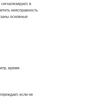
сигнализируют, в
метить неисправность
казаны основные
етр, время.
упреждает, если не