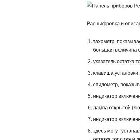
Расшифровка и описан
тахометр, показыва
большая величина о
указатель остатка 
клавиша установки 
спидометр, показыв
индикатор включен
лампа открытой (лю
индикатор включенн
здесь могут устана
остатка топлива и др