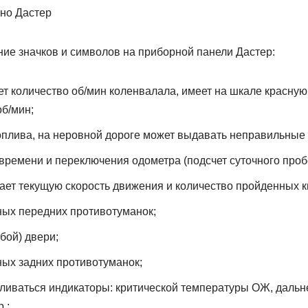
ие значков и символов на приборной панели Дастер:
ет количество об/мин коленвалала, имеет на шкале красну
б/мин;
топлива, на неровной дороге может выдавать неправильные 
времени и переключения одометра (подсчет суточного пробе
ает текущую скорость движения и количество пройденных к
ных передних противотуманок;
бой) двери;
ых задних противотуманок;
вливаться индикаторы: критической температуры ОЖ, дальне
.;