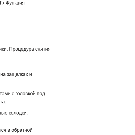
Т.• Функция
ики. Процедура снятия
на защелках и
тами с головкой под
та.
ные колодки.
тся в обратной