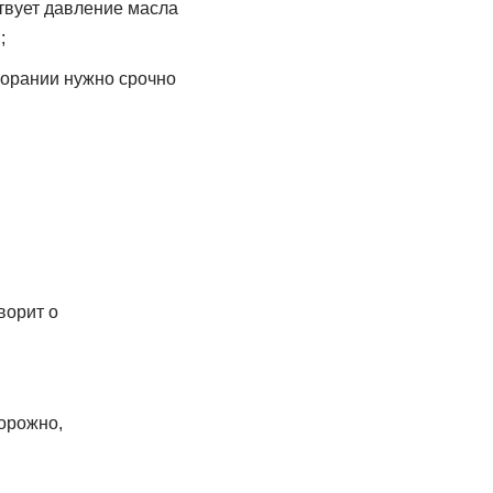
твует давление масла
;
горании нужно срочно
ворит о
орожно,