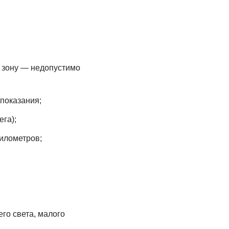
ю зону — недопустимо
показания;
га);
илометров;
го света, малого