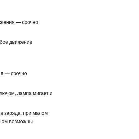
ижения — срочно
юбое движение
ия — срочно
лючом, лампа мигает и
а заряда, при малом
льшом возможны