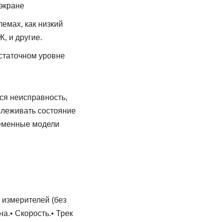
экране
емах, как низкий
, и другие.
остаточном уровне
ся неисправность,
слеживать состояние
ременные модели
 измерителей (без
а.• Скорость.• Трек