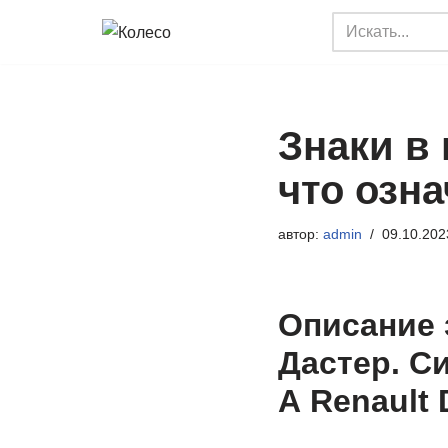
Перейти
к
содержимому
Знаки в
что озн
автор:
admin
09.10.202
Описание 
Дастер. С
А Renault 