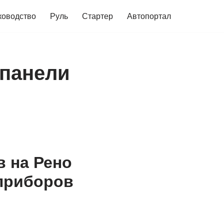
ководство
Руль
Стартер
Автопортал
 панели
в на Рено
 приборов