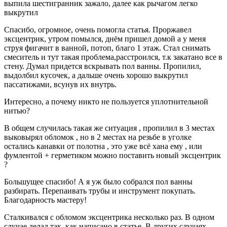
выпила шестигранник зажало, далее как рычагом легко
выкрутил
Спасибо, огромное, очень помогла статья. Проржавел
эксцентрик, утром помылся, днём пришел домой а у меня
струя фигачит в ванной, потоп, благо 1 этаж. Стал снимать
смеситель и тут такая проблема,расстроился, т.к закатано все в
стену. Думал придется вскрывать пол ванны. Пропилил,
выдолбил кусочек, а дальше очень хорошо выкрутил
пассатижами, всунув их внутрь.
Интересно, а почему никто не пользуется уплотнительной
нитью?
В общем случилась такая же ситуация , пропилил в 3 местах
выковырял обломок , но в 2 местах на резьбе в уголке
остались канавки от полотна , это уже всё хана ему , или
фумлентой + герметиком можно поставить новый эксцентрик
?
Большущее спасибо! А я уж было собрался пол ванны
разбирать. Перепаивать трубы и инструмент покупать.
Благодарность мастеру!
Сталкивался с обломом эксцентрика несколько раз. В одном
случае делал так, как написано в статье. В других случаях,