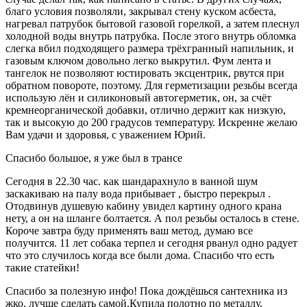
благо условия позволяли, закрывал стену куском асбеста,
нагревал патрубок бытовой газовой горелкой, а затем плеснул
холодной воды внутрь патрубка. После этого внутрь обломка
слегка вбил подходящего размера трёхгранный напильник, и
газовым ключом довольно легко выкрутил. Фум лента и
тангелок не позволяют юстировать эксцентрик, рвутся при
обратном повороте, поэтому. Для герметизации резьбы всегда
использую лён и силиконовый автогерметик, он, за счёт
кремнеорганической добавки, отлично держит как низкую,
так и высокую до 200 градусов температуру. Искренне желаю
Вам удачи и здоровья, с уважением Юрий.
Спасибо большое, я уже был в трансе
Сегодня в 22.30 час. как шандарахнуло в ванной шум
заскакиваю на палу вода прибывает , быстро перекрыл .
Отодвинув душевую кабину увидел картину одного крана
нету, а он на шланге болтается. А пол резьбы осталось в стене.
Короче завтра буду применять ваш метод, думаю все
получится. 11 лет собака терпел и сегодня рванул одно радует
что это случилось когда все были дома. Спасибо что есть
такие статейки!
Спасибо за полезную инфо! Пока дождёшься сантехника из
жко, лучше сделать самой.Купила полотно по металлу,