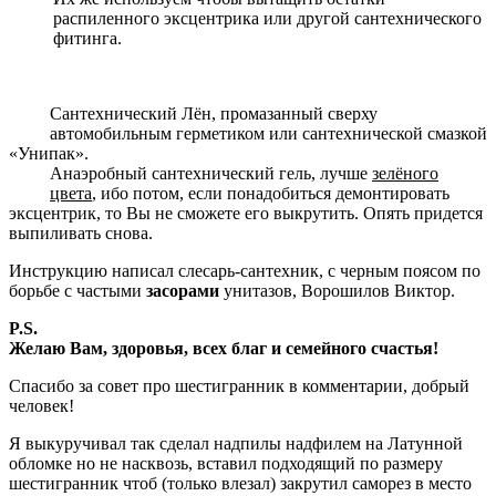
распиленного эксцентрика или другой сантехнического
фитинга.
Сантехнический Лён, промазанный сверху
автомобильным герметиком или сантехнической смазкой
«Унипак».
Анаэробный сантехнический гель, лучше
зелёного
цвета
, ибо потом, если понадобиться демонтировать
эксцентрик, то Вы не сможете его выкрутить. Опять придется
выпиливать снова.
Инструкцию написал слесарь-сантехник, с черным поясом по
борьбе с частыми
засорами
унитазов, Ворошилов Виктор.
P.S.
Желаю Вам, здоровья, всех благ и семейного счастья!
Спасибо за совет про шестигранник в комментарии, добрый
человек!
Я выкуручивал так сделал надпилы надфилем на Латунной
обломке но не насквозь, вставил подходящий по размеру
шестигранник чтоб (только влезал) закрутил саморез в место