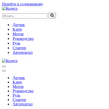
Перейти к содержимому
Искать...
Датчик
Ключ
Мотор
Руководство
Руль
Стартер
Автопортал
Меню
навигации
Меню
навигации
Датчик
Ключ
Мотор
Руководство
Руль
Стартер
Автопортал