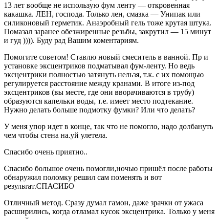
13 лет вообще не использую фум ленту — откровенная
какашка. ЛЕН, господа. Только лен, смазка — Унипак или
силиконовый герметик. Анаэробный гель тоже крутая штука.
Помазал заранее обезжиренные резьбы, закрутил — 15 минут
и гуд )))). Буду рад Вашим коментариям.
Помогите советом! Ставлю новый смеситель в ванной. Пр и
установке эксцентриков подматывал фум-ленту. Но ведь
эксцентрики полностью затянуть нельзя, т.к. с их помощью
регулируется расстояние между кранами. В итоге из-под
эксцентриков (вы месте, где они вворачиваются в трубу)
образуются капельки воды, т.е. имеет место подтекание.
Нужно делать больше подмотку фумки? Или что делать?
У меня упор идет в конце, так что не помогло, надо долбануть
чем чтобы стена на.уй улетела.
Спасибо очень приятно..
Спасибо большое очень помогли,ночью пришёл после работы
обнаружил поломку решил сам поменять и вот
результат.СПАСИБО
Отличный метод. Сразу думал гамон, даже зрачки от ужаса
расширились, когда отламал кусок эксцентрика. Только у меня