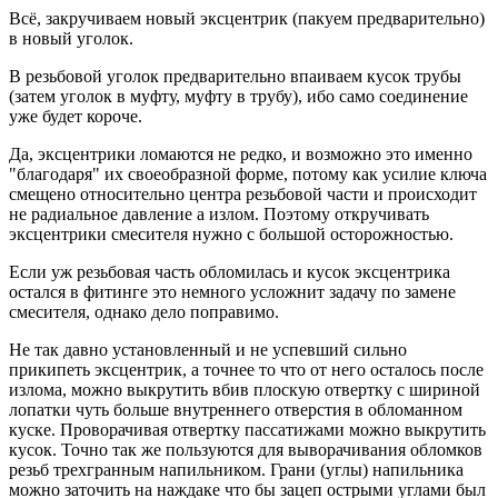
Всё, закручиваем новый эксцентрик (пакуем предварительно)
в новый уголок.
В резьбовой уголок предварительно впаиваем кусок трубы
(затем уголок в муфту, муфту в трубу), ибо само соединение
уже будет короче.
Да, эксцентрики ломаются не редко, и возможно это именно
"благодаря" их своеобразной форме, потому как усилие ключа
смещено относительно центра резьбовой части и происходит
не радиальное давление а излом. Поэтому откручивать
эксцентрики смесителя нужно с большой осторожностью.
Если уж резьбовая часть обломилась и кусок эксцентрика
остался в фитинге это немного усложнит задачу по замене
смесителя, однако дело поправимо.
Не так давно установленный и не успевший сильно
прикипеть эксцентрик, а точнее то что от него осталось после
излома, можно выкрутить вбив плоскую отвертку с шириной
лопатки чуть больше внутреннего отверстия в обломанном
куске. Проворачивая отвертку пассатижами можно выкрутить
кусок. Точно так же пользуются для выворачивания обломков
резьб трехгранным напильником. Грани (углы) напильника
можно заточить на наждаке что бы зацеп острыми углами был