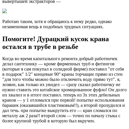
вывертышей экстракторов —
Работаю таким, хотя и обращаюсь к нему редко, однако
незаменимая вещь в подобных трудных ситуациях.
Помогите! Дурацкий кусок крана
остался в трубе в резьбе
Когда во время капитального ремонта добрый работничек
делал сантехнику — кроме фирменных труб и фитингов
(которые я сам покупал в солидной фирме) поставил "от себя
в подарок" 1/2" концевые 90° краны торчащие прямо из стен
"для того чтобы можно было отключить воду прямо тут". я,
хозяин, как только их увидел — сразу сказал работничку не
нужно ставить это китайское хромированное фуфло! Он долго
их хвалил и в итоге поставил. теперь из 3х этих дебильных
кранов — у 1 отломался при первой! попытке использования
барашек (оказавшийся пластиковым!!), а второй прохудился и
дал течь. при попытке выкрутить его — кран сломался по
металлу аж 2 раза!! второй слом — точно по началу стыка с
более крупной трубой в которую был вкручен.