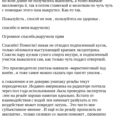
по всей длине не получилось выпилить, а толео вначале
миллиметра 4, так я потом стамеской и молотком по чуть чуть
с помощью этого паза выкрутил. Как-то так.
Пожалуйста , способ не нов , пользуйтесь на здоровье .
спасибо и меня выручили)
Огромное спасибо,выручили прям
Спасибо! Помогли! никак не отходил подпиленный кусок,
только обломался выступающий краешек эксцентрика.
Сожгли пару кусков сухого спирта внутри, и подпиленный
участок вывалился сам, как только чуть поддел отверткой.
Это производители унитаза навязали -маркетинговый ход
конём , и тоже самое можно сказать про тангит унилок .
к сожалению я не доверяю унипаку резьбы текут
периодически .Недавно американка на радиаторе потекла
через пол года использования .была проведена экспертиза
-лен на резьбе хорошо намотан идеально. Кстати от
взаимодействия с водой лен начинает разбухать и это
воздействие может повредит латунь . Это чисто мое
субъективное мнение . И ещё если резьбу пропилить не
аккуратно , только силикон со льном поможет , проверено