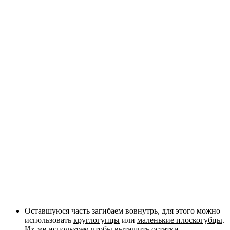
Оставшуюся часть загибаем вовнутрь, для этого можно
использовать
круглогупцы
или
маленькие плоскогубцы
.
Их же используем чтобы вытащить остатки