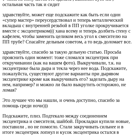
остальная часть так и сидит
здравствуйте, может еще подскажите как быть если один
«супер мастер» переусердствовал и теперь металлический
вкладыш с внутренней резьбой в ПП уголке прокручивается
вместе с эксцентриком((( хана всему и теперь долбить стену с
кафелем, чтобы заменить целиком весь угол к смесителю на
ПП трубе? Спасайте дельным советом, а то ведь доломает все.
здравствуйте, спасибо за такую дельную статью. Просьба
прояснить один момент: тоже сломался эксцентрик при
откручивании (как на вашем фото). Выкручивали, т.к. на
эксцентрике была дыра и текла через нее вода. Подскажите,
пожалуйста, существуют другие варианты при дырявом
эксцентрике кроме как выкручивать его? заделать дыру на
нем, например? и можно ли было выкрутить осторожно, не
ломая?
Это лучшее что мы нашли, и очень доступно, спасибо за
помощь среди ночи)))
Подскажите, плиз. Подтекало между соединением
эксцентрика и смесителя, шайбой. Прокладки купили новые,
поставили , но не помогло. Стали закручивать сильнее и в
итоге эксцентрик лопнул и кусок эксцентрика остался в