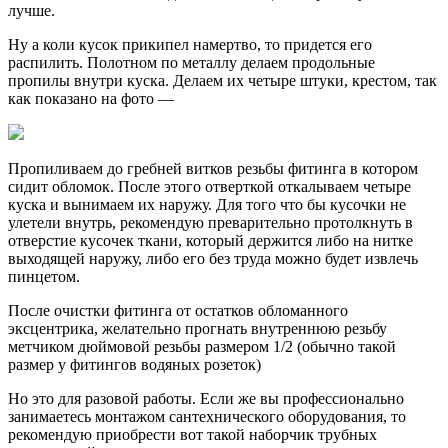
лучше.
Ну а коли кусок прикипел намертво, то придется его
распилить. Полотном по металлу делаем продольные
пропилы внутри куска. Делаем их четыре штуки, крестом, так
как показано на фото —
Пропиливаем до гребней витков резьбы фитинга в котором
сидит обломок. После этого отверткой откалываем четыре
куска и вынимаем их наружу. Для того что бы кусочки не
улетели внутрь, рекомендую преварительно протолкнуть в
отверстие кусочек ткани, который держится либо на нитке
выходящей наружу, либо его без труда можно будет извлечь
пинцетом.
После очистки фитинга от остатков обломанного
эксцентрика, желательно прогнать внутреннюю резьбу
метчиком дюймовой резьбы размером 1/2 (обычно такой
размер у фитингов водяных розеток)
Но это для разовой работы. Если же вы профессионально
занимаетесь монтажом сантехнического оборудования, то
рекомендую приобрести вот такой наборчик трубных