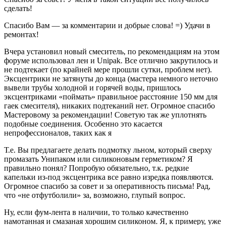
сделать!
Спасибо Вам — за комментарии и добрые слова! =) Удачи в
ремонтах!
Вчера установил новый смеситель, по рекомендациям на этом
форуме использовал лен и Unipak. Все отлично закрутилось и
не подтекает (по крайней мере прошли сутки, проблем нет).
Эксцентрики не затянуты до конца (мастера немного неточно
вывели трубы холодной и горячей воды, пришлось
эксцентриками «поймать» правильное расстояние 150 мм для
гаек смесителя), никаких подтеканий нет. Огромное спасибо
Мастеровому за рекомендации! Советую так же уплотнять
подобные соединения. Особенно это касается
непрофессионалов, таких как я
Т.е. Вы предлагаете делать подмотку льном, который сверху
промазать Унипаком или силиконовым герметиком? Я
правильно понял? Попробую обязательно, т.к. редкие
капельки из-под эксцентрика все равно изредка появляются.
Огромное спасибо за совет и за оперативность письма! Рад,
что «не отфутболили» за, возможно, глупый вопрос.
Ну, если фум-лента в наличии, то только качественно
намотанная и смазаная хорошим силиконом. Я, к примеру, уже