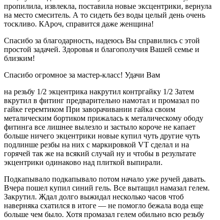
пропилила, извлекла, поставила новые эксцентрики, вернула
на место смеситель. А то сидеть без воды целый день очень
тоскливо. КАроч, справится даже женщина!
Спасибо за благодарность, надеюсь Вы справились с этой
простой задачей. Здоровья и благополучия Вашей семье и
близким!
Спасибо огромное за мастер-класс! Удачи Вам
на резьбу 1/2 экцентрика накрутил контргайку 1/2 Затем
вкрутил в фитинг предварительно намотал и промазал по
гайке геремтиком При заворачивании гайка своим
металическим бортиком прижалась к металическому ободу
фитинга все лишнее вылезло и застыло короче не капает
больше ничего экцентрики новые купил чуть другие чуть
подлинше резбы на них с маркировкой VT сделал и на
горячей так же на всякий случай ну и чтобы в результате
экцентрики одинаково над плиткой выпирали.
Подкапывало подкапывало потом начало уже ручей давать.
Вчера пошел купил синий гель. Все вытащил намазал гелем.
Закрутил. Ждал долго выжидал несколько часов чтоб
наверняка схатился в итоге — не помогло бежала вода еще
больше чем было. Хотя промазал гелем обильно всю резьбу