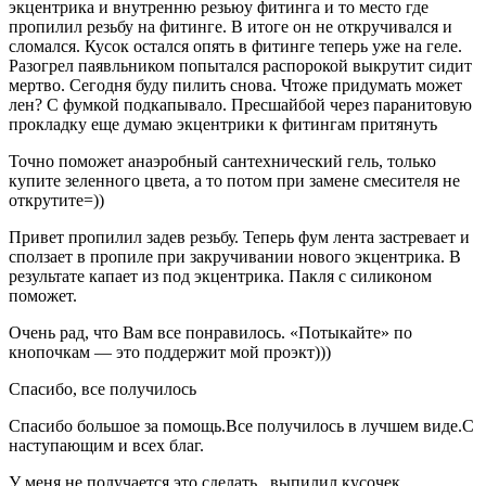
экцентрика и внутренню резьюу фитинга и то место где
пропилил резьбу на фитинге. В итоге он не откручивался и
сломался. Кусок остался опять в фитинге теперь уже на геле.
Разогрел паявльником попытался распорокой выкрутит сидит
мертво. Сегодня буду пилить снова. Чтоже придумать может
лен? С фумкой подкапывало. Пресшайбой через паранитовую
прокладку еще думаю экцентрики к фитингам притянуть
Точно поможет анаэробный сантехнический гель, только
купите зеленного цвета, а то потом при замене смесителя не
открутите=))
Привет пропилил задев резьбу. Теперь фум лента застревает и
сползает в пропиле при закручивании нового экцентрика. В
результате капает из под экцентрика. Пакля с силиконом
поможет.
Очень рад, что Вам все понравилось. «Потыкайте» по
кнопочкам — это поддержит мой проэкт)))
Спасибо, все получилось
Спасибо большое за помощь.Все получилось в лучшем виде.С
наступающим и всех благ.
У меня не получается это сделать , выпилил кусочек ,