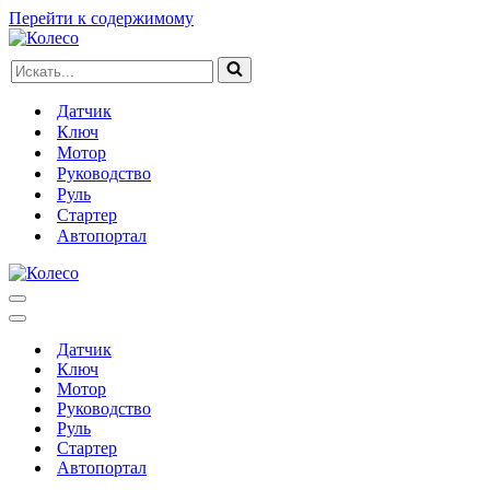
Перейти к содержимому
Искать...
Датчик
Ключ
Мотор
Руководство
Руль
Стартер
Автопортал
Меню
навигации
Меню
навигации
Датчик
Ключ
Мотор
Руководство
Руль
Стартер
Автопортал