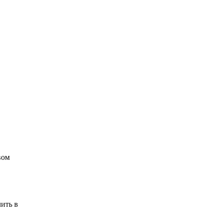
вом
ить в