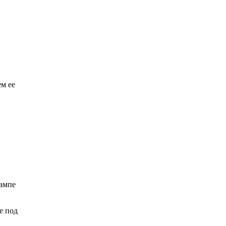
ем ее
лампе
е под