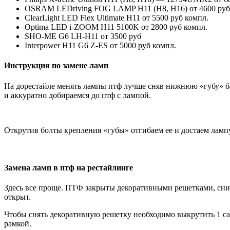
OSRAM LEDriving FOG LAMP H11 (H8, H16) от 4600 руб
ClearLight LED Flex Ultimate H11 от 5500 руб компл.
Optima LED i-ZOOM H11 5100K от 2800 руб компл.
SHO-ME G6 LH-H11 от 3500 руб
Interpower H11 G6 Z-ES от 5000 руб компл.
Инструкция по замене ламп
На дорестайле менять лампы птф лучше сняв нижнюю «губу» ба
и аккуратно добираемся до птф с лампой.
Открутив болты крепления «губы» отгибаем ее и достаем ламп
Замена ламп в птф на рестайлинге
Здесь все проще. ПТФ закрыты декоративными решетками, сни
открыт.
Чтобы снять декоративную решетку необходимо выкрутить 1 са
рамкой.