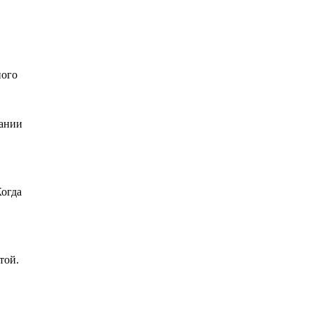
ного
лании
Когда
той.