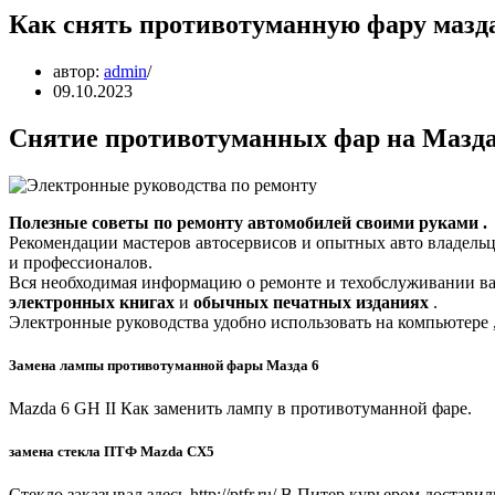
Как снять противотуманную фару мазда
автор:
admin
09.10.2023
Снятие противотуманных фар на Мазд
Полезные советы по ремонту автомобилей своими руками .
Рекомендации мастеров автосервисов и опытных авто владельц
и профессионалов.
Вся необходимая информацию о ремонте и техобслуживании ва
электронных книгах
и
обычных печатных изданиях
.
Электронные руководства удобно использовать на компьютере , 
Замена лампы противотуманной фары Мазда 6
Mazda 6 GH II Как заменить лампу в противотуманной фаре.
замена стекла ПТФ Mazda CX5
Стекло заказывал здесь http://ptfr.ru/ В Питер курьером доставил