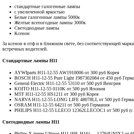
стандартные галогенные лампы
с увеличенной яркостью
Белые галогенные лампы 5000к
Желтые всепогодные лампы 3000к
Светодиодные лампы
Ксенон
За ксенон в птф и в ближним свете, без соответствующей марки
встречных водителей.
Стандартные лампы H11
AYWIparts H11-12-55 AW1910006 от 300 руб Корея
BOSCH H11-12-55 Pure Light 1987302084 от 450 руб Герм
General Electric H11-12-55 53110 от 500 руб Венгрия
KOITO H11-12-55 0110K от 500 руб Япония
MTF H11-12-55 HS1211 от 300 руб Корея
NARVA H11-12-55 LONG LIFE 48078LL от 500 руб Герма
OSRAM H11-12-55 64211 от 500 руб Германия
PHILIPS H11-12-55 LLECO 12362LLECOC1 от 500 руб (с
Светодиодные лампы H11
Philips X-treme Ultinon H11 (H8, H16) — 12794UNIX2 от 6