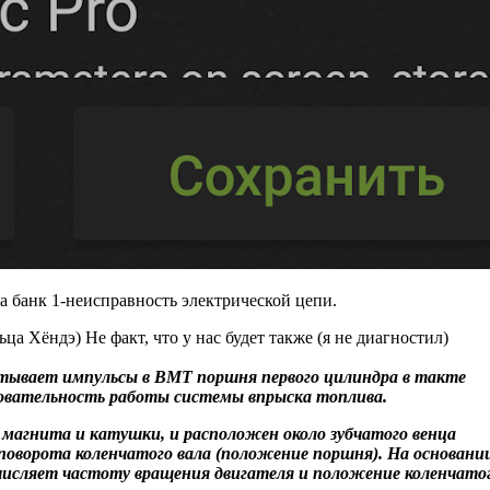
 банк 1-неисправность электрической цепи.
 Хёндэ) Не факт, что у нас будет также (я не диагностил)
тывает импульсы в ВМТ поршня первого цилиндра в такте
овательность работы системы впрыска топлива.
 магнита и катушки, и расположен около зубчатого венца
поворота коленчатого вала (положение поршня). На основани
числяет частоту вращения двигателя и положение коленчато