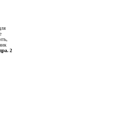
для
е
ить,
чик
дра. 2