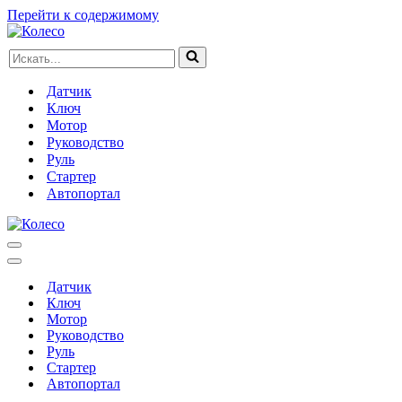
Перейти к содержимому
Искать...
Датчик
Ключ
Мотор
Руководство
Руль
Стартер
Автопортал
Меню
навигации
Меню
навигации
Датчик
Ключ
Мотор
Руководство
Руль
Стартер
Автопортал