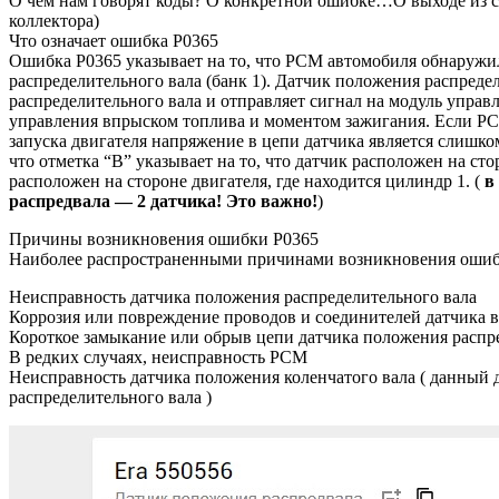
О чём нам говорят коды? О конкретной ошибке…О выходе из с
коллектора)
Что означает ошибка P0365
Ошибка P0365 указывает на то, что PCM автомобиля обнаружи
распределительного вала (банк 1). Датчик положения распреде
распределительного вала и отправляет сигнал на модуль уп
управления впрыском топлива и моментом зажигания. Если PCM
запуска двигателя напряжение в цепи датчика является слишко
что отметка “B” указывает на то, что датчик расположен на ст
расположен на стороне двигателя, где находится цилиндр 1. (
в
распредвала — 2 датчика! Это важно!
)
Причины возникновения ошибки P0365
Наиболее распространенными причинами возникновения ошиб
Неисправность датчика положения распределительного вала
Коррозия или повреждение проводов и соединителей датчика в
Короткое замыкание или обрыв цепи датчика положения распр
В редких случаях, неисправность PCM
Неисправность датчика положения коленчатого вала ( данный 
распределительного вала )