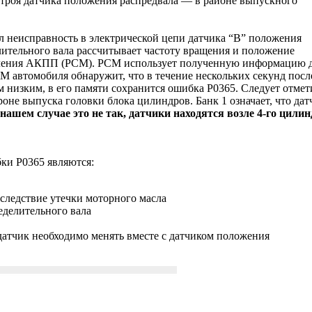
троя датчика положения распредвала — в районе выпускного
л неисправность в электрической цепи датчика “B” положения
лительного вала рассчитывает частоту вращения и положение
равления АКПП (PCM). PCM использует полученную информацию 
 автомобиля обнаружит, что в течение нескольких секунд посл
м низким, в его памяти сохранится ошибка P0365. Следует отмет
ороне выпуска головки блока цилиндров. Банк 1 означает, что дат
 нашем случае это не так, датчики находятся возле 4-го цилин
ки P0365 являются:
следствие утечки моторного масла
еделительного вала
датчик необходимо менять вместе с датчиком положения