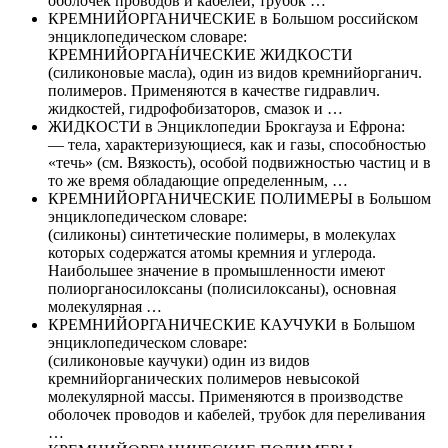
оболочек проводов и кабелей, трубок …
КРЕМНИЙОРГАНИЧЕСКИЕ в Большом российском
энциклопедическом словаре:
КРЕМНИЙОРГАН́ИЧЕСКИЕ ЖИДКОСТИ
(силиконовые масла), один из видов кремнийорганич.
полимеров. Применяются в качестве гидравлич.
жидкостей, гидрофобизаторов, смазок и …
ЖИДКОСТИ в Энциклопедии Брокгауза и Ефрона:
— тела, характеризующиеся, как и газы, способностью
«течь» (см. Вязкость), особой подвижностью частиц и в
то же время обладающие определенным, …
КРЕМНИЙОРГАНИЧЕСКИЕ ПОЛИМЕРЫ в Большом
энциклопедическом словаре:
(силиконы) синтетические полимеры, в молекулах
которых содержатся атомы кремния и углерода.
Наибольшее значение в промышленности имеют
полиорганосилоксаны (полисилоксаны), основная
молекулярная …
КРЕМНИЙОРГАНИЧЕСКИЕ КАУЧУКИ в Большом
энциклопедическом словаре:
(силиконовые каучуки) один из видов
кремнийорганических полимеров невысокой
молекулярной массы. Применяются в производстве
оболочек проводов и кабелей, трубок для переливания
…