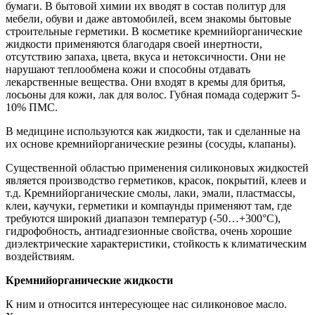
бумаги. В бытовой химии их вводят в состав политур для
мебели, обуви и даже автомобилей, всем знакомы бытовые
строительные герметики. В косметике кремнийорганические
жидкости применяются благодаря своей инертности,
отсутствию запаха, цвета, вкуса и нетоксичности. Они не
нарушают теплообмена кожи и способны отдавать
лекарственные вещества. Они входят в кремы для бритья,
лосьоны для кожи, лак для волос. Губная помада содержит 5-
10% ПМС.
В медицине используются как жидкости, так и сделанные на
их основе кремнийорганические резины (сосуды, клапаны).
Существенной областью применения силиконовых жидкостей
является производство герметиков, красок, покрытий, клеев и
т.д. Кремнийорганические смолы, лаки, эмали, пластмассы,
клеи, каучуки, герметики и компаунды применяют там, где
требуются широкий диапазон температур (-50…+300°C),
гидрофобность, антиадгезионные свойства, очень хорошие
диэлектрические характеристики, стойкость к климатическим
воздействиям.
Кремнийорганические жидкости
К ним и относится интересующее нас силиконовое масло.