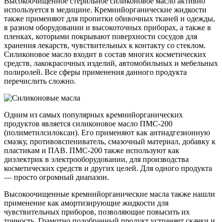
Высокоочищенное стерильное силиконовое масло активно
используется в медицине. Кремнийорганические жидкости
также применяют для пропитки обивочных тканей и одежды,
в разном оборудовании и высокоточных приборах, а также в
пленках, которыми покрывают поверхности сосудов для
хранения лекарств, чувствительных к контакту со стеклом.
Силиконовое масло входит в состав многих косметических
средств, лакокрасочных изделий, автомобильных и мебельных
полиролей. Все сферы применения данного продукта
перечислить сложно.
Одним из самых популярных кремнийорганических
продуктов является силиконовое масло ПМС-200
(полиметилсилоксан). Его применяют как антиадгезионную
смазку, противовспениватель, смазочный материал, добавку к
пластикам и ПАВ. ПМС-200 также используют как
диэлектрик в электрооборудовании, для производства
косметических средств и других целей. Для одного продукта
— просто огромный диапазон.
Высокоочищенные кремнийорганические масла также нашли
применение как амортизирующие жидкости для
чувствительных приборов, позволяющие повысить их
точность. Грамотно подобранный продукт устраняет скачки и