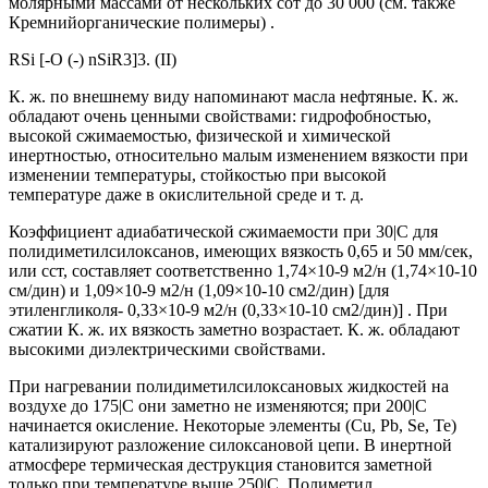
молярными массами от нескольких сот до 30 000 (см. также
Кремнийорганические полимеры) .
RSi [-O (-) nSiR3]3. (II)
К. ж. по внешнему виду напоминают масла нефтяные. К. ж.
обладают очень ценными свойствами: гидрофобностью,
высокой сжимаемостью, физической и химической
инертностью, относительно малым изменением вязкости при
изменении температуры, стойкостью при высокой
температуре даже в окислительной среде и т. д.
Коэффициент адиабатической сжимаемости при 30|С для
полидиметилсилоксанов, имеющих вязкость 0,65 и 50 мм/сек,
или сст, составляет соответственно 1,74×10-9 м2/н (1,74×10-10
см/дин) и 1,09×10-9 м2/н (1,09×10-10 см2/дин) [для
этиленгликоля- 0,33×10-9 м2/н (0,33×10-10 см2/дин)] . При
сжатии К. ж. их вязкость заметно возрастает. К. ж. обладают
высокими диэлектрическими свойствами.
При нагревании полидиметилсилоксановых жидкостей на
воздухе до 175|С они заметно не изменяются; при 200|С
начинается окисление. Некоторые элементы (Cu, Pb, Se, Te)
катализируют разложение силоксановой цепи. В инертной
атмосфере термическая деструкция становится заметной
только при температуре выше 250|С. Полиметил