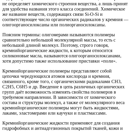
не определяет химического строения вещества, а лишь принят
для удобства названия этого класса соединений. Химическое
же название веществ, содержащих связи Si-O-Si и
соответствующее число органических радикалов у кремния —
олигоорганосилоксаны или полиорганосилоксаны.
Поясним термины: олигомерами называются полимеры
сравнительно небольшой молекулярной массы, то есть с
небольшой длиной молекул. Поэтому, строго говоря,
кремнийорганические жидкости, к которым относится
силиконовые масла, называются олигоорганосилоксанами,
хотя допустимо также использование приставки «поли».
Кремнийорганические полимеры представляют собой
цепочки чередующихся атомов кислорода и кремния,
связанного, кроме того, с органическими радикалами CH3,
C2H5, C6H5 и др. Введение в цепь различных органических
групп даёт возможность изменять свойства полимеров в
требуемом направлении. В зависимости от химического
состава и структуры молекул, а также от молекулярного веса
кремнийорганические полимеры могут быть жидкостями,
лаками, эластомерами или каучуки и пластмассами.
Кремнийорганические жидкости применяют для создания
гидрофобных и антиадгезионных покрытий тканей, кожи и