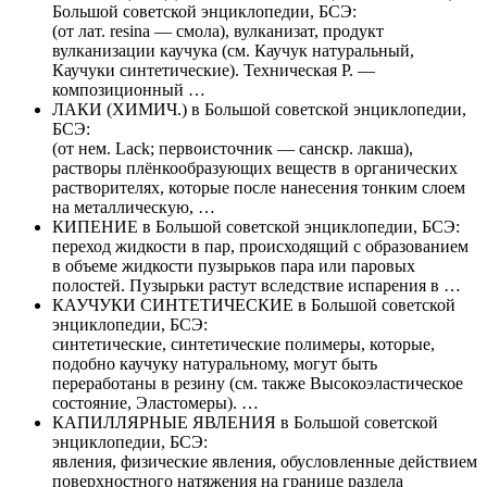
Большой советской энциклопедии, БСЭ:
(от лат. resina — смола), вулканизат, продукт
вулканизации каучука (см. Каучук натуральный,
Каучуки синтетические). Техническая Р. —
композиционный …
ЛАКИ (ХИМИЧ.) в Большой советской энциклопедии,
БСЭ:
(от нем. Lack; первоисточник — санскр. лакша),
растворы плёнкообразующих веществ в органических
растворителях, которые после нанесения тонким слоем
на металлическую, …
КИПЕНИЕ в Большой советской энциклопедии, БСЭ:
переход жидкости в пар, происходящий с образованием
в объеме жидкости пузырьков пара или паровых
полостей. Пузырьки растут вследствие испарения в …
КАУЧУКИ СИНТЕТИЧЕСКИЕ в Большой советской
энциклопедии, БСЭ:
синтетические, синтетические полимеры, которые,
подобно каучуку натуральному, могут быть
переработаны в резину (см. также Высокоэластическое
состояние, Эластомеры). …
КАПИЛЛЯРНЫЕ ЯВЛЕНИЯ в Большой советской
энциклопедии, БСЭ:
явления, физические явления, обусловленные действием
поверхностного натяжения на границе раздела