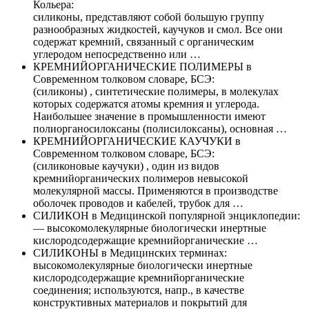
Кольера:
силиконы, представляют собой большую группу
разнообразных жидкостей, каучуков и смол. Все они
содержат кремний, связанный с органическим
углеродом непосредственно или …
КРЕМНИЙОРГАНИЧЕСКИЕ ПОЛИМЕРЫ в
Современном толковом словаре, БСЭ:
(силиконы) , синтетические полимеры, в молекулах
которых содержатся атомы кремния и углерода.
Наибольшее значение в промышленности имеют
полиорганосилоксаны (полисилоксаны), основная …
КРЕМНИЙОРГАНИЧЕСКИЕ КАУЧУКИ в
Современном толковом словаре, БСЭ:
(силиконовые каучуки) , один из видов
кремнийорганических полимеров невысокой
молекулярной массы. Применяются в производстве
оболочек проводов и кабелей, трубок для …
СИЛИКОН в Медицинской популярной энциклопедии:
— высокомолекулярные биологически инертные
кислородсодержащие кремнийорганические …
СИЛИКОНЫ в Медицинских терминах:
высокомолекулярные биологически инертные
кислородсодержащие кремнийорганические
соединения; используются, напр., в качестве
конструктивных материалов и покрытий для