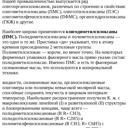
Нашей промышленностью выпускается ряд
олигоорганосилоксанов, различных по строению и свойствам:
олигометилсилоксаны (ПМС), олигоэтилсилоксаны (ПЭС)
олигометилфенилсилоксаны (ПФМС), органогидросилоксаны
(ГКЖ) и другие.
Наиболее широко применяются
олигодиметилсилоксаны
(ПМС).
Полидиметилсилоксаны и полиметилсилоксаны —
это одно и то же. Приставка «ди» указывает, что к атому
кремния присоединены 2 метиловые группы.
Полиметилсилокан — короче, но менее точно. На некоторых
фирменных упаковках фьюзерного масла прямо указан состав:
полидиметилсилоксан. Именно ПМС и есть те фьюзерные
силиконовые масла, что используются в копировальной
технике.
жидкости, силиконовые масла, органосилоксановые
олигомеры или полимеры невысокой молярной массы,
способные сохранять текучесть в широком интервале
температур. Наибольшее распространение получили К. ж. с
макромолекулами линейной (I) и разветвленной (II) структуры
и блокированными концами, чаще всего —
полидиметилсилоксановые (R R» CH3),
полидиэтилсилоксановые (R R» C2H5) и
полиметилфенилсилоксановые (R CH3, R» C6H5) с