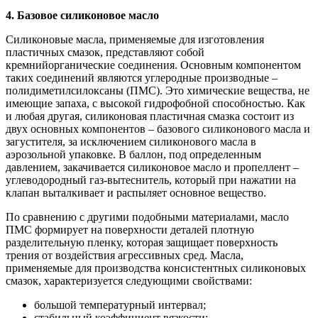
4. Базовое силиконовое масло
Силиконовые масла, применяемые для изготовления
пластичных смазок, представляют собой
кремнийорганические соединения. Основным компонентом
таких соединений являются углеродные производные –
полидиметилсилоксаны (ПМС). Это химические вещества, не
имеющие запаха, с высокой гидрофобной способностью. Как
и любая другая, силиконовая пластичная смазка состоит из
двух основных компонентов – базового силиконового масла и
загустителя, за исключением силиконового масла в
аэрозольной упаковке. В баллон, под определенным
давлением, закачивается силиконовое масло и пропеллент –
углеводородный газ-вытеснитель, который при нажатии на
клапан выталкивает и распыляет основное вещество.
По сравнению с другими подобными материалами, масло
ПМС формирует на поверхности деталей плотную
разделительную пленку, которая защищает поверхность
трения от воздействия агрессивных сред. Масла,
применяемые для производства консистентных силиконовых
смазок, характеризуется следующими свойствами:
большой температурный интервал;
стабильный коэффициент вязкости;