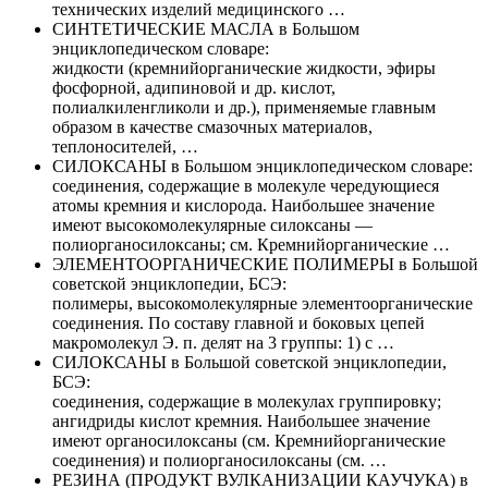
технических изделий медицинского …
СИНТЕТИЧЕСКИЕ МАСЛА в Большом
энциклопедическом словаре:
жидкости (кремнийорганические жидкости, эфиры
фосфорной, адипиновой и др. кислот,
полиалкиленгликоли и др.), применяемые главным
образом в качестве смазочных материалов,
теплоносителей, …
СИЛОКСАНЫ в Большом энциклопедическом словаре:
соединения, содержащие в молекуле чередующиеся
атомы кремния и кислорода. Наибольшее значение
имеют высокомолекулярные силоксаны —
полиорганосилоксаны; см. Кремнийорганические …
ЭЛЕМЕНТООРГАНИЧЕСКИЕ ПОЛИМЕРЫ в Большой
советской энциклопедии, БСЭ:
полимеры, высокомолекулярные элементоорганические
соединения. По составу главной и боковых цепей
макромолекул Э. п. делят на 3 группы: 1) с …
СИЛОКСАНЫ в Большой советской энциклопедии,
БСЭ:
соединения, содержащие в молекулах группировку;
ангидриды кислот кремния. Наибольшее значение
имеют органосилоксаны (см. Кремнийорганические
соединения) и полиорганосилоксаны (см. …
РЕЗИНА (ПРОДУКТ ВУЛКАНИЗАЦИИ КАУЧУКА) в