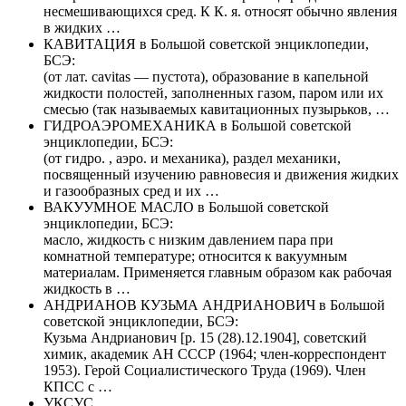
несмешивающихся сред. К К. я. относят обычно явления
в жидких …
КАВИТАЦИЯ в Большой советской энциклопедии,
БСЭ:
(от лат. cavitas — пустота), образование в капельной
жидкости полостей, заполненных газом, паром или их
смесью (так называемых кавитационных пузырьков, …
ГИДРОАЭРОМЕХАНИКА в Большой советской
энциклопедии, БСЭ:
(от гидро. , аэро. и механика), раздел механики,
посвященный изучению равновесия и движения жидких
и газообразных сред и их …
ВАКУУМНОЕ МАСЛО в Большой советской
энциклопедии, БСЭ:
масло, жидкость с низким давлением пара при
комнатной температуре; относится к вакуумным
материалам. Применяется главным образом как рабочая
жидкость в …
АНДРИАНОВ КУЗЬМА АНДРИАНОВИЧ в Большой
советской энциклопедии, БСЭ:
Кузьма Андрианович [р. 15 (28).12.1904], советский
химик, академик АН СССР (1964; член-корреспондент
1953). Герой Социалистического Труда (1969). Член
КПСС с …
УКСУС