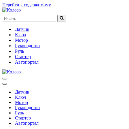
Перейти к содержимому
Искать...
Датчик
Ключ
Мотор
Руководство
Руль
Стартер
Автопортал
Меню
навигации
Меню
навигации
Датчик
Ключ
Мотор
Руководство
Руль
Стартер
Автопортал