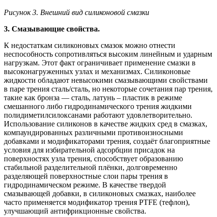
Рисунок 3. Внешний вид силиконовой смазки
3. Смазывающие свойства.
К недостаткам силиконовых смазок можно отнести
неспособность сопротивляться высоким линейным и ударным
нагрузкам. Этот факт ограничивает применение смазки в
высоконагруженных узлах и механизмах. Силиконовые
жидкости обладают невысокими смазывающими свойствами
в паре трения сталь/сталь, но некоторые сочетания пар трения,
такие как бронза — сталь, латунь – пластик в режиме
смешанного либо гидродинамического трения жидкими
полидиметилсилоксанами работают удовлетворительно.
Использование силиконов в качестве жидких сред в смазках,
компаундированных различными противоизносными
добавками и модификаторами трения, создаёт благоприятные
условия для избирательной адсорбции присадок на
поверхностях узла трения, способствует образованию
стабильной разделительной плёнки, долговременно
разделяющей поверхностные слои пары трения в
гидродинамическом режиме. В качестве твердой
смазывающей добавки, в силиконовых смазках, наиболее
часто применяется модификатор трения PTFE (тефлон),
улучшающий антифрикционные свойства.