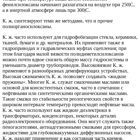
фенилсилоксаны начинают разлагаться на воздухе при 250|С,
а в инертной атмосфере лишь при 300|С.
К. ж. синтезируют теми же методами, что и прочие
полиорганосилоксаны.
К. ж. часто используют для гидрофобизации стекла, керамики,
тканей, бумаги и др. материалов. Их применяют также в
гидроприводах и гидравлических муфтах сцепления; при
этом благодаря малой вязкости полидиметилсилоксанов
можно почти вдвое снизить общую массу гидросистемы и
уменьшить диаметр трубопроводов. Высоковязкие К. ж.
применяют в разнообразных демпфирующих устройствах.
Высокая сжимаемость К. ж. позволяет создавать «жидкие
пружины». Многие К. ж. служат смазочными маслами или
основой для консистентных смазок, часто в сочетании с
нефтяными или синтетическими органическими маслами.
Такие смазки по стабильности реологических свойств в
широком интервале температур превосходят нефтяные масла.
К. ж. часто используют как жидкие диэлектрики в
трансформаторах, конденсаторах, некоторых деталях
радиоэлектронного оборудования. Они могут служить также
пеногасителями, антиадгезионными смазками для прессформ,
жидкостями для глубоковакуумных диффузионных насосов.
К. ж. находят применение и как составная часть кремов,