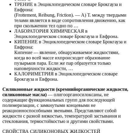
ТРЕНИЕ в Энциклопедическом словаре Брокгауза и
Евфрона:
(Frottement, Reibung, Friction). — А) Т. между твердыми
телами является в виде сопротивления движению, как
при скольжении тел одно по …
ЛАБОРАТОРИЯ ХИМИЧЕСКАЯ в
Энциклопедическом словаре Брокгауза и Евфрона.
КИПЕНИЕ в Энциклопедическом словаре Брокгауза и
Евфрона:
Кипение — явление, обнаруживаемое жидкостями,
когда во всей массе ихпроисходит образование
пузырьков пара. Если же пар образуется только
наповерхности жидкости, …
КАЛОРИМЕТРИЯ в Энциклопедическом словаре
Брокгауза и Евфрона.
Силиконовые жидкости (кремнийорганические жидкости,
силиконовые масла)
— олигоорганосилоксаны, не
содержащие функциональных групп для последующей
полимеризации, с замкнутыми концевыми не
реакционноспособными звеньями. Представляют собой
жидкости с разной вязкостью, температурой застывания и
стеклования, термостойкостью и другими свойствами.
СВОЙСТВА СИЛИКОНОВЫХ ЖИДКОСТЕЙ