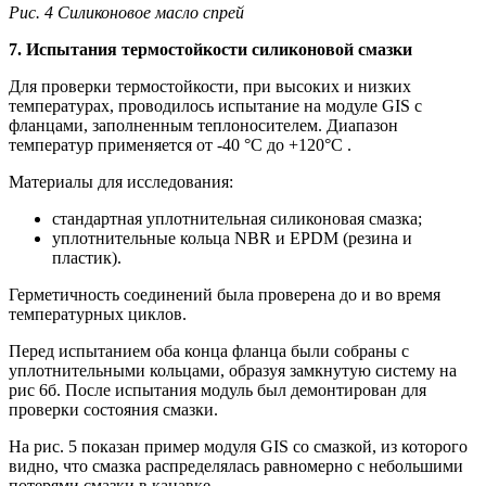
Рис. 4 Силиконовое масло спрей
7. Испытания термостойкости силиконовой смазки
Для проверки термостойкости, при высоких и низких
температурах, проводилось испытание на модуле GIS c
фланцами, заполненным теплоносителем. Диапазон
температур применяется от -40 °C до +120°C .
Материалы для исследования:
стандартная уплотнительная силиконовая смазка;
уплотнительные кольца NBR и EPDM (резина и
пластик).
Герметичность соединений была проверена до и во время
температурных циклов.
Перед испытанием оба конца фланца были собраны с
уплотнительными кольцами, образуя замкнутую систему на
рис 6б. После испытания модуль был демонтирован для
проверки состояния смазки.
На рис. 5 показан пример модуля GIS со смазкой, из которого
видно, что смазка распределялась равномерно с небольшими
потерями смазки в канавке.