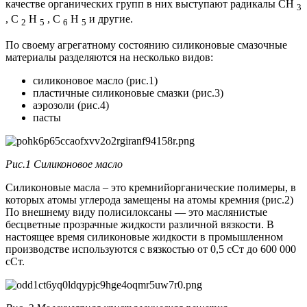
качестве органических групп в них выступают радикалы CH
3
, C
H
, C
H
и другие.
2
5
6
5
По своему агрегатному состоянию силиконовые смазочные
материалы разделяются на несколько видов:
силиконовое масло (рис.1)
пластичные силиконовые смазки (рис.3)
аэрозоли (рис.4)
пасты
Рис.1 Силиконовое масло
Силиконовые масла – это кремнийорганические полимеры, в
которых атомы углерода замещены на атомы кремния (рис.2)
По внешнему виду полисилоксаны — это маслянистые
бесцветные прозрачные жидкости различной вязкости. В
настоящее время силиконовые жидкости в промышленном
производстве используются с вязкостью от 0,5 сСт до 600 000
сСт.