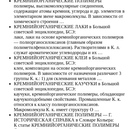
КРЕМНИЙОРГАНИЧЕСКИЕ ПОЛИМЕРЫ
полимеры, высокомолекулярные соединения,
содержащие атомы кремния, углерода и др. элементов в
элементарном звене макромолекулы. В зависимости от
химического строения …
КРЕМНИЙОРГАНИЧЕСКИЕ ЛАКИ в Большой
советской энциклопедии, БСЭ:
лаки, лаки на основе кремнийорганических полимеров
— полиорганосилоксанов (главным образом
полиметилфенилсилоксанов). Растворителями в К. л.
служат ароматические углеводороды и их …
КРЕМНИЙОРГАНИЧЕСКИЕ КЛЕИ в Большой
советской энциклопедии, БСЭ:
клеи, композиции на основе кремнийорганических
полимеров. В зависимости от назначения различают 3
группы К. к.: 1) для склеивания металлов …
КРЕМНИЙОРГАНИЧЕСКИЕ КАУЧУКИ в Большой
советской энциклопедии, БСЭ:
каучуки, кремнийорганические полимеры, обладающие
каучукоподобными свойствами. Промышленные К. к.
относятся к классу полиорганосилоксанов.
Макромолекула К. к. имеет структуру O …
КРЕМНИЙОРГАНИЧЕСКИЕ ПОЛИМЕРЫ — Г.
ИСТОРИЧЕСКАЯ СПРАВКА в Словаре Кольера:
К статье КРЕМНИЙОРГАНИЧЕСКИЕ ПОЛИМЕРЫ