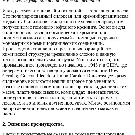
Рис. 2 Молекулярная кристаллическая решетка
Итак, рассмотрим первый и основной — силиконовое масло.
Это полимеризованный силоксан или кремнийорганическая
жидкость. Силиконовые жидкости не являются продуктом,
полученным с помощью нефтяного крекинга. Основой для
силиконов является неорганический кремний или
полиметилсилоксан, получаемый с помощью гидролиза
мономерных кремнийорганических соединений.
Производство силиконов и различных вариаций его
химической структуры чрезвычайно сложно и данную
технологию освещать мы не будем. Уточним только, что
промышленное производство началось в 1943 г. в США, где
лидерами по его производству являются компании Dow
Corning, General Electric и Union Carbide. В настоящее время
силиконовые жидкости нашли широкое применение в
качестве основного компонента негорючих гидравлических
масел, пластичных смазках, компаундах, пеногасителях,
полиуретановых пенопластах, косметических кремах и
лосьонах и во многих других продуктах. Мы же остановимся
на применении полисилоксана в пластичных смазках и
пастах.
2. Основные преимущества.
Пасты и консистентные смазки на основе полисилоксанов