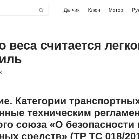
Датчик
Ключ
Мотор
Ру
о веса считается легк
иль
3
е. Категории транспортных
нные техническим регламе
го союза «О безопасности
ых средств» (ТР ТС 018/201