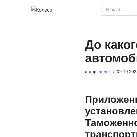
Перейти
к
содержимому
До каког
автомоб
автор:
admin
09.10.202
Приложени
установле
Таможенно
транспортн