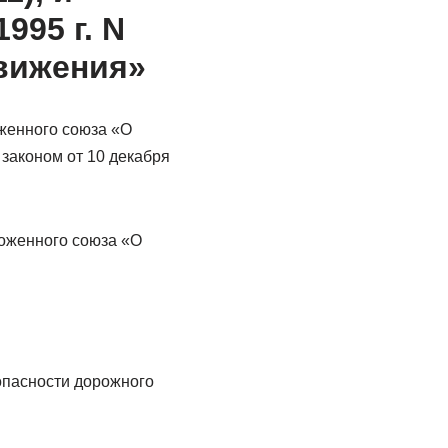
995 г. N
вижения»
женного союза «О
законом от 10 декабря
моженного союза «О
опасности дорожного