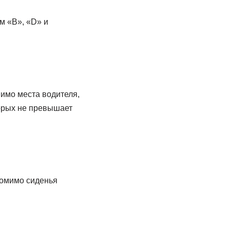
м «В», «D» и
имо места водителя,
торых не превышает
помимо сиденья