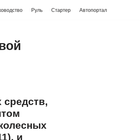
ководство
Руль
Стартер
Автопортал
овой
 средств,
нтом
 колесных
1), и