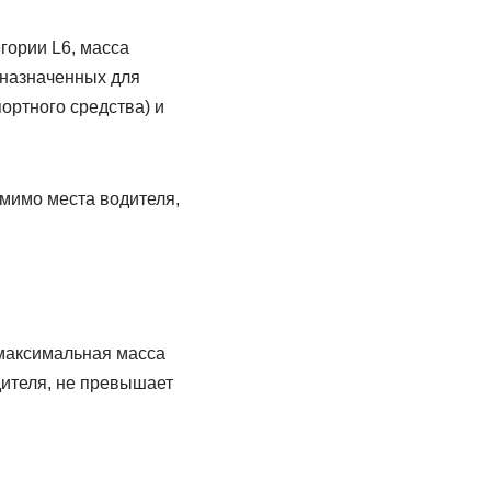
гории L6, масса
едназначенных для
портного средства) и
мимо места водителя,
 максимальная масса
дителя, не превышает