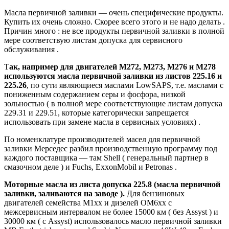
Масла первичной заливки — очень специфические продукты.
Купить их очень сложно. Скорее всего этого и не надо делать .
Причин много : не все продукты первичной заливки в полной
мере соответствую листам допуска для сервисного
обслуживания .
Т
ак, например для двигателей М272, М273, М276 и М278
используются масла первичной заливки из листов 225.16 и
225.26
, по сути являющиеся маслами LowSAPS, т.е. маслами с
пониженным содержанием серы и фосфора, низкой
зольностью ( в полной мере соответствующие листам допуска
229.31 и 229.51, которые категорически запрещается
использовать при замене масла в сервисных условиях) .
По номенклатуре производителей масел для первичной
заливки Мерседес разбил производственную программу под
каждого поставщика — там Shell ( генеральный партнер в
смазочном деле ) и Fuchs, ExxonMobil и Petronas .
Моторные масла из листа допуска 225.8 (масла первичной
заливки, заливаются на заводе ).
Для бензиновых
двигателей семейства М1хх и дизелей ОМ6хх с
межсервисным интервалом не более 15000 км ( без Assyst ) и
30000 км ( с Assyst) использовалось масло первичной заливки