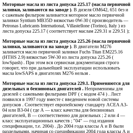
Моторные масла из листа допуска 225.17 (масла первичной
заливки, заливаются на заводе )
. В дизеля ОМ642, 651 без и
с сажевым фильтром заливается моторное масло первичной
заливки Syntium MB35D вязкостью 0W-30 ( производитель —
Petronas Lubricants International, Villastellone (Torino), Italy ) из
листа допуска 225.17 ( соответствует маслам 229.31 и 229.51 );
Моторные масла из листа допуска 225.26 (масла первичной
заливки, заливаются на заводе )
. В двигатели М276
заливается масло первичной заливки Fuchs Titan EM225.16
(HTHS 2.9) вязкостью 5W-30 из листа допуска 225.26 (
lowSpash) . При этом вся сервисная документация строго
говорит, что при дальнейшей эксплуатации использовать
масла lowSAPS в двигателях М276 нельзя .
Моторные масла из листа допуска 229.1. Применяются для
дизельных и бензиновых двигателей .
Неприменимы для
дизелей с сажевыми фильтрами DPF ( с кодом 474 ) . Лист
появился в 1997 году вместе с введением новой системы
допусков . Соответствует европейскому стандарту ACEA A3-
04 или B3-04 ( где А — класс качества для бензиновых
двигателей, В — соответственно для дизельных ; 2 или 4 —
класс эксплуатационных качеств ; "04" — год издания
спецификации, т.е. 2004) . До 2004 года классы А и В были
раздельными, начиная со сцецификации 2004 года классы А и