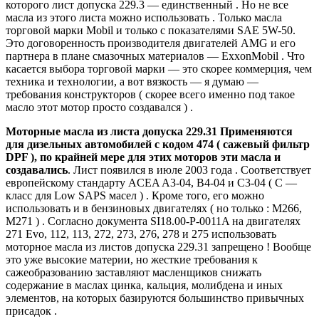
которого лист допуска 229.3 — единственный . Но не все
масла из этого листа можно использовать . Только масла
торговой марки Mobil и только с показателями SAE 5W-50.
Это договоренность производителя двигателей AMG и его
партнера в плане смазочных материалов — ExxonMobil . Что
касается выбора торговой марки — это скорее коммерция, чем
техника и технологии, а вот вязкость — я думаю —
требования конструкторов ( скорее всего именно под такое
масло этот мотор просто создавался ) .
Моторные масла из листа допуска 229.31 Применяются
для дизельных автомобилей с кодом 474 ( сажевый фильтр
DPF ), по крайней мере для этих моторов эти масла и
создавались
. Лист появился в июле 2003 года . Соответствует
европейскому стандарту ACEA A3-04, B4-04 и С3-04 ( С —
класс для Low SAPS масел ) . Кроме того, его можно
использовать и в бензиновых двигателях ( но только : М266,
М271 ) . Согласно документа SI18.00-P-0011A на двигателях
271 Evo, 112, 113, 272, 273, 276, 278 и 275 использовать
моторное масла из листов допуска 229.31 запрещено ! Вообще
это уже высокие материи, но жесткие требования к
сажеобразованию заставляют масленщиков снижать
содержание в маслах цинка, кальция, молибдена и иных
элементов, на которых базируются большинство привычных
присадок .