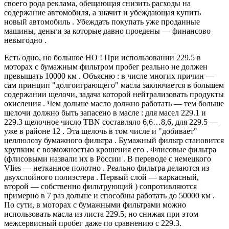
своего рода реклама, обещающая снизить расходы на
содержание автомобиля, а значит и убеждающая купить
новый автомобиль . Убеждать покупать уже проданные
машины, деньги за которые давно проедены — финансово
невыгодно .
Есть одно, но большое НО ! При использовании 229.5 в
моторах с бумажным фильтром пробег реально не должен
превышать 10000 км . Объясню : в числе многих причин —
сам принцип "долгоиграющего" масла заключается в большем
содержании щелочи, задача которой нейтрализовать продукты
окисления . Чем дольше масло должно работать — тем больше
щелочи должно быть запасено в масле : для масел 229.1 и
229.3 щелочное число TBN составляло 6,6…8,6, для 229.5 —
уже в районе 12 . Эта щелочь в том числе и "добивает"
целлюлозу бумажного фильтра . Бумажный фильтр становится
хрупким с возможностью крошения его . Флисовые фильтра
(флисовыми назвали их в России . В переводе с немецкого
Vlies — нетканное полотно . Реально фильтра делаются из
двухслойного полиэстера . Первый слой — каркасный,
второй — собственно фильтрующий ) сопротивляются
примерно в 7 раз дольше и способны работать до 50000 км .
По сути, в моторах с бумажными фильтрами можно
использовать масла из листа 229.5, но снижая при этом
межсервисный пробег даже по сравнению с 229.3.