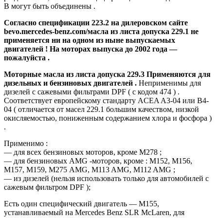
В могут быть объединены .
Согласно спецификации 223.2 на дилеровском сайте
bevo.mercedes-benz.com/масла из листа допуска 229.1 не
применяется ни на одном из ныне выпускаемых
двигателей ! На моторах выпуска до 2002 года —
пожалуйста .
Моторные масла из листа допуска 229.3 Применяются для
дизельных и бензиновых двигателей .
Неприменимы для
дизелей с сажевыми фильтрами DPF ( с кодом 474 ) .
Соответствует европейскому стандарту ACEA A3-04 или B4-
04 ( отличается от масел 229.1 большим качеством, низкой
окисляемостью, пониженным содержанием хлора и фосфора )
.
Применимо :
— для всех бензиновых моторов, кроме М278 ;
— для бензиновых AMG -моторов, кроме : М152, М156,
М157, М159, М275 AMG, M113 AMG, M112 AMG ;
— из дизелей (нельзя использовать только для автомобилей с
сажевым фильтром DPF );
Есть один специфический двигатель — М155,
устанавливаемый на Mercedes Benz SLR McLaren, для