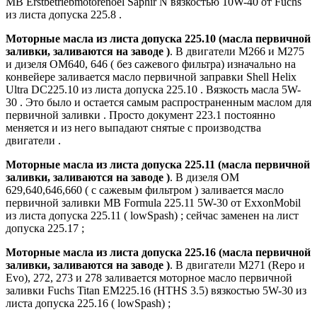
MB Erstbetriebmotorenoel Saphir N вязкостью 10W-40 от Fuchs
из листа допуска 225.8 .
Моторные масла из листа допуска 225.10 (масла первичной
заливки, заливаются на заводе )
. В двигатели М266 и М275
и дизеля ОМ640, 646 ( без сажевого фильтра) изначально на
конвейере заливается масло первичной заправки Shell Helix
Ultra DC225.10 из листа допуска 225.10 . Вязкость масла 5W-
30 . Это было и остается самым распространенным маслом для
первичной заливки . Просто документ 223.1 постоянно
меняется и из него выпадают снятые с производства
двигатели .
Моторные масла из листа допуска 225.11 (масла первичной
заливки, заливаются на заводе )
. В дизеля ОМ
629,640,646,660 ( с сажевым фильтром ) заливается масло
первичной заливки MB Formula 225.11 5W-30 от ExxonMobil
из листа допуска 225.11 ( lowSpash) ; сейчас заменен на лист
допуска 225.17 ;
Моторные масла из листа допуска 225.16 (масла первичной
заливки, заливаются на заводе )
. В двигатели М271 (Repo и
Evo), 272, 273 и 278 заливается моторное масло первичной
заливки Fuchs Titan EM225.16 (HTHS 3.5) вязкостью 5W-30 из
листа допуска 225.16 ( lowSpash) ;