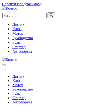
Перейти к содержимому
Искать...
Датчик
Ключ
Мотор
Руководство
Руль
Стартер
Автопортал
Меню
навигации
Меню
навигации
Датчик
Ключ
Мотор
Руководство
Руль
Стартер
Автопортал