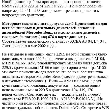
Иной принцип работы присадок — вот основное отличие
масел 229.31 и 229.51 от 229.3 и 229.5 . Т.о. использование,
например 229.51 в 273 моторе может реально привести к
повреждению двигателя .
Моторные масла из листа допуска 229.5 Применяются для
всех бензиновых и дизельных двигателей легковых
автомобилей Mercedes Benz, за исключением дизелей с
сажевым фильтром ( код 474 в карте данных ) .
Соответствует европейскому стандарту ACEA A3-04, B4-04 .
Лист появился в мае 2002 года .
Не так давно в описании масла 229.5 на этой страничке было
написано, что лист 229.5 неприменим для двигателей М104,
М119 и М166 . Хочу реабилитировать масла из листа допуска
229.5 : кроме малыша М166 и компрессорного монстра М155
эти масла применимы для всех бензиновых и большинства
дизельных моторов Mercedes Benz ( здесь и далее- речь только
о легковых автомобилях ) . Вина — и моя и не моя : целая
куча взаимоисключающих документов — согласно одних
использование масла 229.5 в двигателях 104, 119, 120
недопустимо . Согласно других — пожалуйста ( пример :
документы BF18.00-P-1000-01B и AP18.00-P-0101AA ) . Ни
частично ни полностью привести документы не имею права :
интеллектуальная собственность Daimler AG . Смотрите в WIS