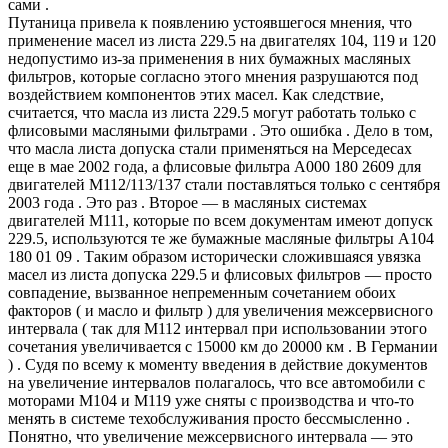
сами .
Путаница привела к появлению устоявшегося мнения, что
применение масел из листа 229.5 на двигателях 104, 119 и 120
недопустимо из-за применения в них бумажных масляных
фильтров, которые согласно этого мнения разрушаются под
воздействием компонентов этих масел. Как следствие,
считается, что масла из листа 229.5 могут работать только с
флисовыми масляными фильтрами . Это ошибка . Дело в том,
что масла листа допуска стали применяться на Мерседесах
еще в мае 2002 года, а флисовые фильтра A000 180 2609 для
двигателей М112/113/137 стали поставляться только с сентября
2003 года . Это раз . Второе — в масляных системах
двигателей М111, которые по всем документам имеют допуск
229.5, используются те же бумажные масляные фильтры А104
180 01 09 . Таким образом исторически сложившаяся увязка
масел из листа допуска 229.5 и флисовых фильтров — просто
совпадение, вызванное непременным сочетанием обоих
факторов ( и масло и фильтр ) для увеличения межсервисного
интервала ( так для М112 интервал при использовании этого
сочетания увеличивается с 15000 км до 20000 км . В Германии
) . Судя по всему к моменту введения в действие документов
на увеличение интервалов полагалось, что все автомобили с
моторами М104 и М119 уже сняты с производства и что-то
менять в системе техобслуживания просто бессмысленно .
Понятно, что увеличение межсервисного интервала — это