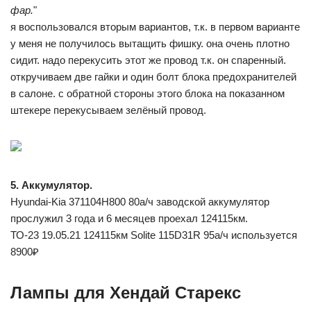
фар.
"
я воспользовался вторым вариантов, т.к. в первом варианте
у меня не получилось вытащить фишку. она очень плотно
сидит. надо перекусить этот же провод т.к. он спаренный.
откручиваем две гайки и один болт блока предохранителей
в салоне. с обратной стороны этого блока на показанном
штекере перекусываем зелёный провод.
5. Аккумулятор.
Hyundai-Kia 371104H800 80а/ч заводской аккумулятор
прослужил 3 года и 6 месяцев проехал 124115км.
ТО-23 19.05.21 124115км Solite 115D31R 95а/ч используется
8900₽
Лампы для Хендай Старекс