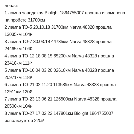
левая:
1 лампа заводская Biolight 1864755007 прошла и заменена
на пробеге 31700км
2 лампа ТО-5 29.10.18 31700км Narva 48328 прошла
13035км 104₽
3 лампа ТО-7 30.03.19 44735км Narva 48328 прошла
24465км 104₽
4 лампа ТО-12 18.08.19 69200км Narva 48328 прошла
23418км 111₽
5 лампа ТО-16 04.03.20 92618км Narva 48328 прошла
20971км 118₽
6 лампа ТО-21 02.11.20 113589км Narva 48328 прошла
12911км 120₽
7 лампа ТО-23 13.06.21 126500км Narva 48328 прошла
20500км 104₽
8 лампа ТО-27 17.02.22 147801км Biolight 1864755007
используется 220₽