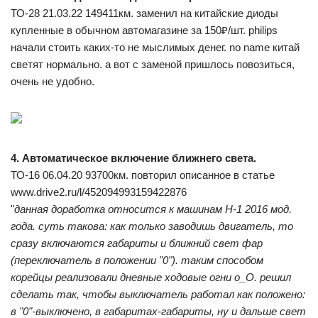
ТО-28 21.03.22 149411км. заменил на китайские диоды
купленные в обычном автомагазине за 150₽/шт. philips
начали стоить каких-то не мыслимых денег. no name китай
светят нормально. а вот с заменой пришлось повозиться,
очень не удобно.
4. Автоматическое включение ближнего света.
ТО-16 06.04.20 93700км. повторил описанное в статье
www.drive2.ru/l/452094993159422876
"
данная доработка относится к машинам Н-1 2016 мод.
года. суть такова: как только заводишь двигатель, то
сразу включаются габариты и ближний свет фар
(переключатель в положении "0"). таким способом
корейцы реализовали дневные ходовые огни о_О. решил
сделать так, чтобы выключатель работал как положено:
в "0"-выключено, в габаритах-габариты, ну и дальше свет