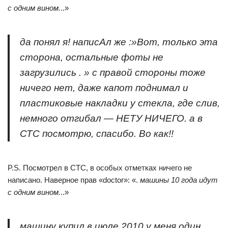
с одним вином.
..»
да понял я! написАл же :»Вот, только эта
сторона, остальные фоты не
загрузились . » с правой стороны тоже
ничего нет, даже капот поднимал и
пластиковые накладки у стекла, где слив,
немного отгибал — НЕТУ НИЧЕГО. а в
СТС посмотрю, спасибо. Во как!!
P.S. Посмотрел в СТС, в особых отметках ничего не
написано. Наверное прав «doctor»: «.
машины 10 года идут
с одним вином.
..»
машину купил в июле 2010 у меня один