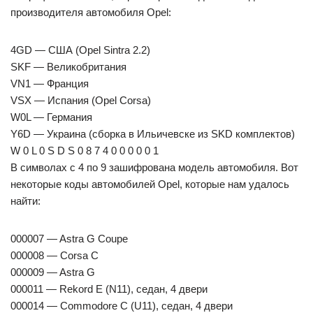
производителя автомобиля Opel:
4GD — США (Opel Sintra 2.2)
SKF — Великобритания
VN1 — Франция
VSX — Испания (Opel Corsa)
W0L — Германия
Y6D — Украина (сборка в Ильичевске из SKD комплектов)
W 0 L 0 S D S 0 8 7 4 0 0 0 0 0 1
В символах с 4 по 9 зашифрована модель автомобиля. Вот
некоторые коды автомобилей Opel, которые нам удалось
найти:
000007 — Astra G Coupe
000008 — Corsa C
000009 — Astra G
000011 — Rekord E (N11), седан, 4 двери
000014 — Commodore C (U11), седан, 4 двери