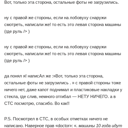
Вот, только эта сторона, остальные фоты не загрузились.
ну с правой же стороны, если на лобовуху снаружи
смотреть, написали же! то есть это левая сторона машины
(где руль /> )
ну с правой же стороны, если на лобовуху снаружи
смотреть, написали же! то есть это левая сторона машины
(где руль /> )
да понял я! написАл же :»Вот, только эта сторона,
остальные фоты не загрузились . » с правой стороны тоже
ничего нет, даже капот поднимал и пластиковые накладки у
стекла, где слив, немного отгибал — НЕТУ НИЧЕГО. а в
СТС посмотрю, спасибо. Во как!!
P.S. Посмотрел в СТС, в особых отметках ничего не
написано. Наверное прав «doctor»: «.
машины 10 года идут