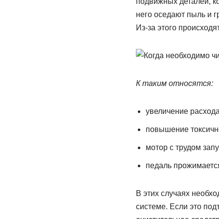
подвижных деталей, к
него оседают пыль и 
Из-за этого происход
К таким относятся:
увеличение расхода
повышение токсичн
мотор с трудом зап
педаль прожимается
В этих случаях необх
системе. Если это под