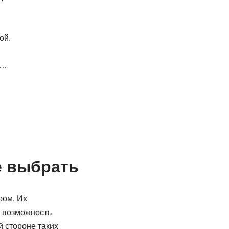
ой.
4…
е выбрать
ром. Их
, возможность
й стороне таких