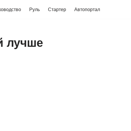
ководство
Руль
Стартер
Автопортал
й лучше