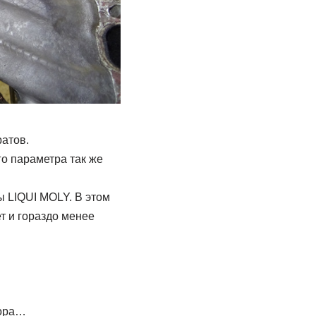
атов.
го параметра так же
 LIQUI MOLY. В этом
т и гораздо менее
сора…