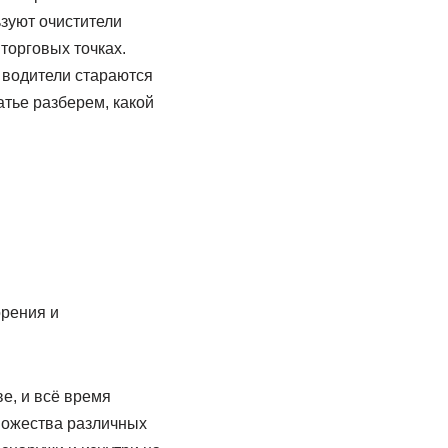
ьзуют очистители
торговых точках.
 водители стараются
атье разберем, какой
орения и
е, и всё время
множества различных