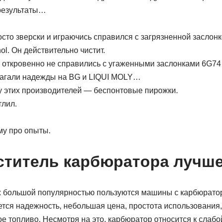
результаты…
сто зверски и играючись справился с загрязненной заслонк
l. Он действительно чистит.
 откровенно не справились с угаженными заслонками 6G7
лагали надежды на BG и LIQUI MOLY…
у этих производителей — беспонтовые пирожки.
тлил.
у про опыты.
ститель карбюратора лучш
х большой популярностью пользуются машины с карбюрато
тся надежность, небольшая цена, простота использования
е топливо. Несмотря на это, карбюратор относится к слабо