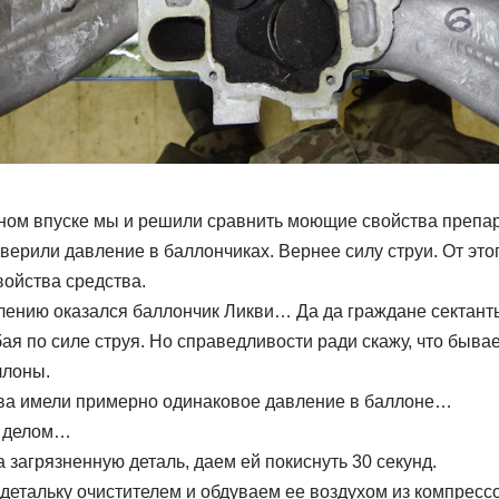
ном впуске мы и решили сравнить моющие свойства препар
ерили давление в баллончиках. Вернее силу струи. От это
ойства средства.
ению оказался баллончик Ликви… Да да граждане сектанты
ая по силе струя. Но справедливости ради скажу, что бывае
ллоны.
ва имели примерно одинаковое давление в баллоне…
а делом…
 загрязненную деталь, даем ей покиснуть 30 секунд.
детальку очистителем и обдуваем ее воздухом из компрес