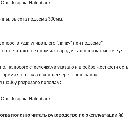
онны, высота подъема 390мм.
вопрос: а куда упирать его "лапку" при подъеме?
о ответа так и не получил, народ изгаляется как может 🙂
о, на пороге стрелочками указано и в ребре жесткости ес
 время я его туда и упирал через спец.шайбу.
я шайбу разрезало пополам:
ногда полезно читать руководство по эксплуатации 🙂
: