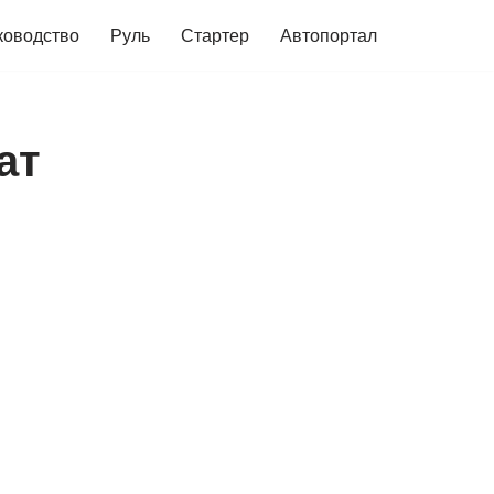
ководство
Руль
Стартер
Автопортал
ат