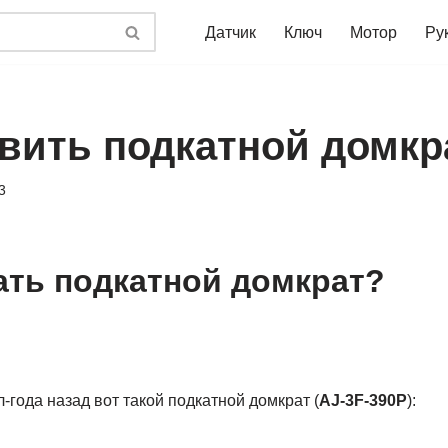
Датчик
Ключ
Мотор
Ру
авить подкатной домкр
3
ать подкатной домкрат?
л-года назад вот такой подкатной домкрат (
AJ-3F-390P
):