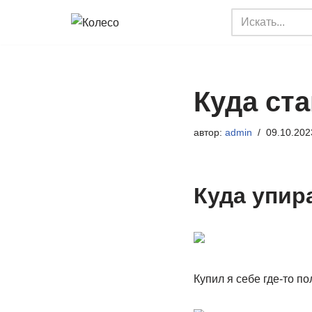
Перейти
к
содержимому
Куда ст
автор:
admin
09.10.202
Куда упир
Купил я себе где-то по