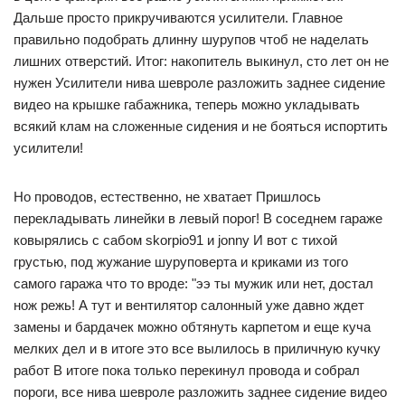
Дальше просто прикручиваются усилители. Главное
правильно подобрать длинну шурупов чтоб не наделать
лишних отверстий. Итог: накопитель выкинул, сто лет он не
нужен Усилители нива шевроле разложить заднее сидение
видео на крышке габажника, теперь можно укладывать
всякий клам на сложенные сидения и не бояться испортить
усилители!
Но проводов, естественно, не хватает Пришлось
перекладывать линейки в левый порог! В соседнем гараже
ковырялись с сабом skorpio91 и jonny И вот с тихой
грустью, под жужание шуруповерта и криками из того
самого гаража что то вроде: "ээ ты мужик или нет, достал
нож режь! А тут и вентилятор салонный уже давно ждет
замены и бардачек можно обтянуть карпетом и еще куча
мелких дел и в итоге это все вылилось в приличную кучку
работ В итоге пока только перекинул провода и собрал
пороги, все нива шевроле разложить заднее сидение видео