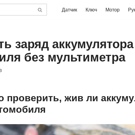
Датчик
Ключ
Мотор
Ру
ть заряд аккумулятора
иля без мультиметра
3
о проверить, жив ли аккум
томобиля