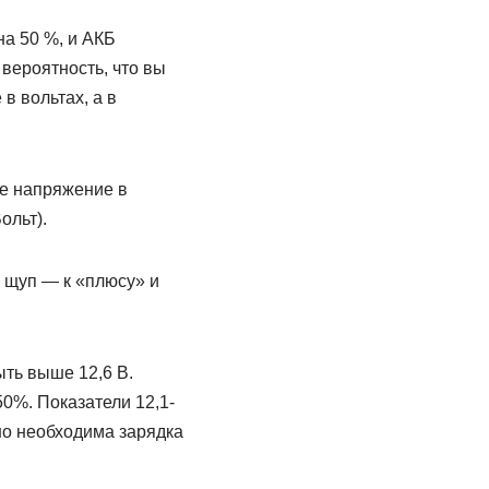
на 50 %, и АКБ
 вероятность, что вы
в вольтах, а в
е напряжение в
ольт).
 щуп — к «плюсу» и
ть выше 12,6 В.
0%. Показатели 12,1-
чно необходима зарядка