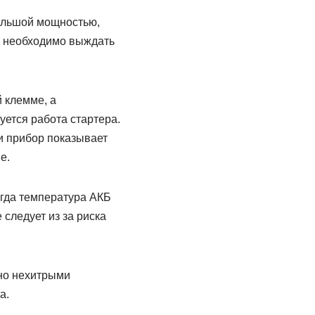
большой мощностью,
Б необходимо выждать
 клемме, а
ется работа стартера.
и прибор показывает
е.
огда температура АКБ
 следует из за риска
жно нехитрыми
а.