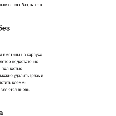
ьких способах, как это
без
и вмятины на корпусе
улятор недостаточно
я полностью
можно удалить грязь и
чистить клеммы
являются вновь,
а