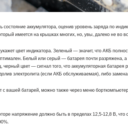
 состояние аккумулятора, оценив уровень заряда по индик
оторый имеется на крышках многих, но, увы, далеко не во в
укажет цвет индикатора. Зеленый — значит, что АКБ полнос
оптимален. Белый или серый — батарея почти разряжена, а
, черный цвет — сигнал того, что аккумуляторная батарея 
 долив электролита (если АКБ обслуживаемая), либо замена
т с вашей батарей, можно также через меню борткомпьютер
оре напряжение должно быть в пределах 12,5-12,8 В, что 
00%.