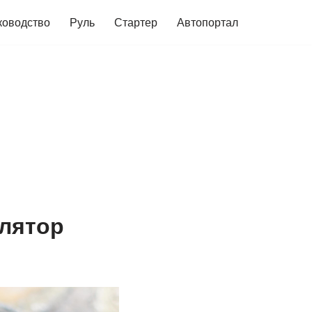
ководство
Руль
Стартер
Автопортал
улятор