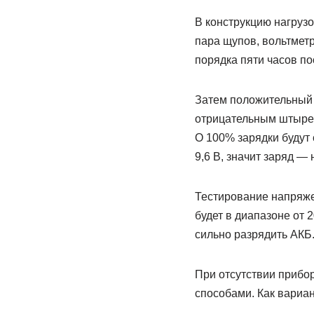
В конструкцию нагруз
пара щупов, вольтмет
порядка пяти часов пос
Затем положительный 
отрицательным штырем
О 100% зарядки будут 
9,6 В, значит заряд —
Тестирование напряже
будет в диапазоне от 2
сильно разрядить АКБ
При отсутствии прибо
способами. Как вариа