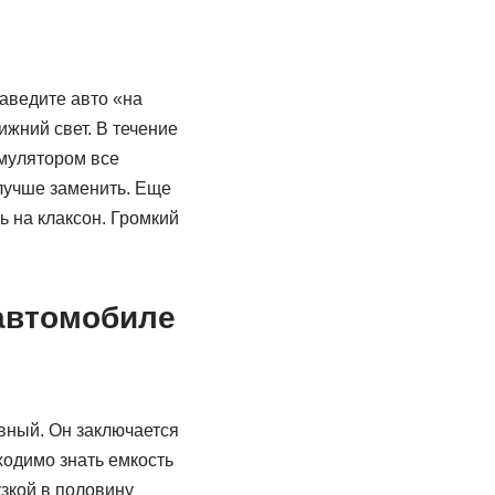
аведите авто «на
ижний свет. В течение
умулятором все
 лучше заменить. Еще
ь на клаксон. Громкий
 автомобиле
вный. Он заключается
бходимо знать емкость
зкой в половину