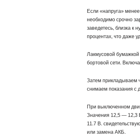
Если «напруга» менее 1
необходимо срочно зар
заведетесь, близка к н
процентах, что даже у
Лакмусовой бумажкой 
бортовой сети. Включ
Затем прикладываем ч
снимаем показания с д
При выключенном двиг
Значения 12,5 — 12,3 
11.7 В. свидетельству
или замена АКБ.