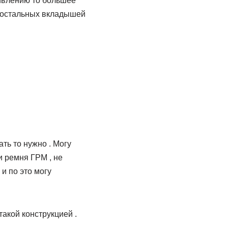
тивлению то большее
о остальных вкладышей
ать то нужно . Могу
и ремня ГРМ , не
и по это могу
такой конструкцией .