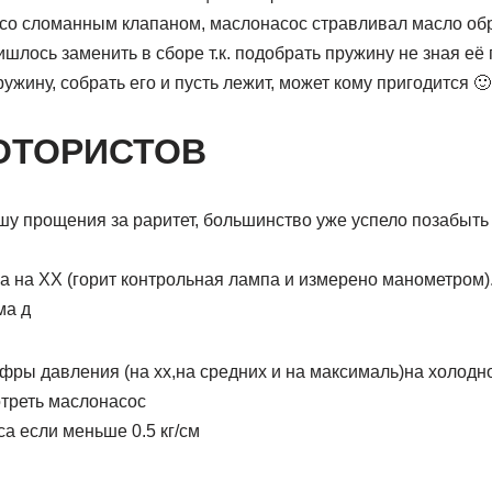
 со сломанным клапаном, маслонасос стравливал масло обр
ишлось заменить в сборе т.к. подобрать пружину не зная её
ужину, собрать его и пусть лежит, может кому пригодится 🙂
ОТОРИСТОВ
ошу прощения за раритет, большинство уже успело позабыть
 на ХХ (горит контрольная лампа и измерено манометром).
ма д
фры давления (на хх,на средних и на максималь)на холодн
отреть маслонасос
а если меньше 0.5 кг/см