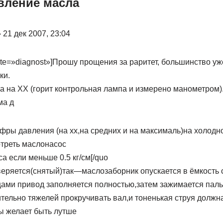
авление масла
 21 дек 2007, 23:04
te=»diagnost»]Прошу прощения за раритет, большинство уж
ки.
 на ХХ (горит контрольная лампа и измерено манометром).
ма д
фры давления (на хх,на средних и на максималь)на холодн
отреть маслонасос
а если меньше 0.5 кг/см[/quo
еряется(снятый)так—маслозаборник опускается в ёмкость 
ами привод заполняется полностью,затем зажимается пал
тельно тяжелей прокручивать вал,и тоненькая струя должна
ы желает быть лутше