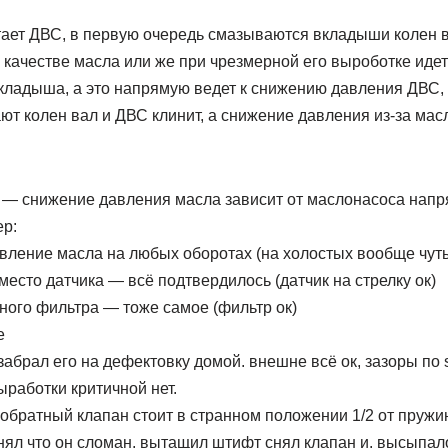
тает ДВС, в первую очередь смазываются вкладыши колен в
качестве масла или же при чрезмерной его выроботке идет
кладыша, а это напрямую ведет к снижению давления ДВС,
т колен вал и ДВС клинит, а снижение давления из-за мас
 — снижение давления масла зависит от маслонасоса напр
ер:
вление масла на любых оборотах (на холостых вообще чут
есто датчика — всё подтвердилось (датчик на стрелку ок)
ного фильтра — тоже самое (фильтр ок)
е
забрал его на дефектовку домой. внешне всё ок, зазоры по 
работки критичной нет.
 обратный клапан стоит в странном положении 1/2 от пружи
нял что он сломан. вытащил штифт снял клапан и. высыпалос