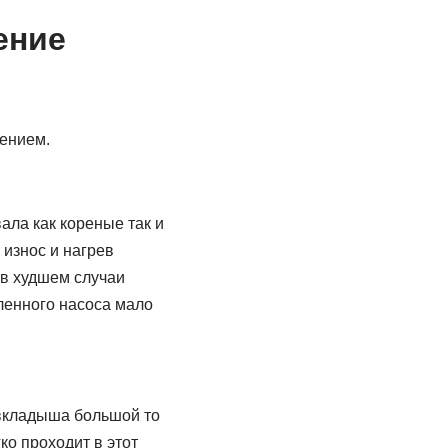
ение
лением.
ала как кореные так и
 износ и нагрев
 в худшем случаи
ленного насоса мало
 вкладыша большой то
о проходит в этот