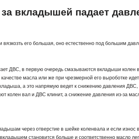
 за вкладышей падает давл
и вязкозть его большая, оно естественно под большим дав
тает ДВС, в первую очередь смазываются вкладыши колен в
качестве масла или же при чрезмерной его выроботке идет
кладыша, а это напрямую ведет к снижению давления ДВС,
т колен вал и ДВС клинит, а снижение давления из-за мас
кладышам через отверстие в шейке коленвала и если износ
 вкладышем становится больше и соответственно масло легк