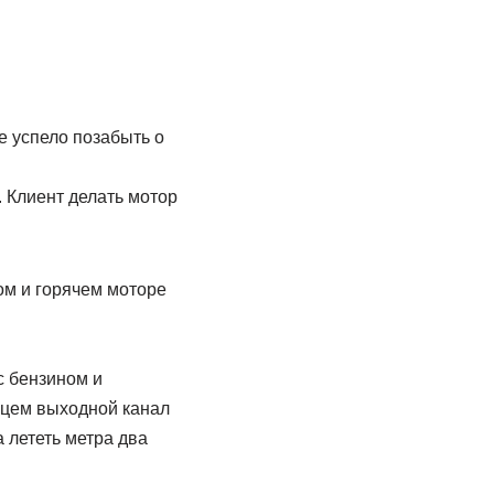
е успело позабыть о
 Клиент делать мотор
ом и горячем моторе
с бензином и
ьцем выходной канал
 лететь метра два