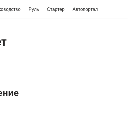
ководство
Руль
Стартер
Автопортал
ет
ение