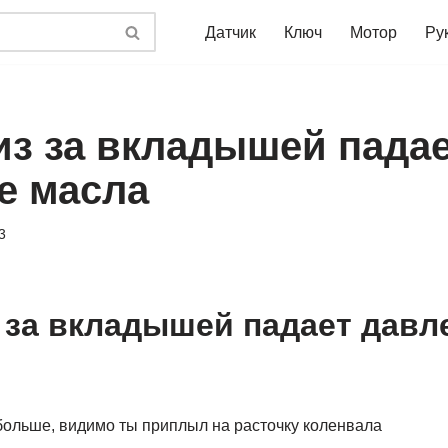
Датчик
Ключ
Мотор
Ру
из за вкладышей пада
е масла
3
 за вкладышей падает давл
больше, видимо ты приплыл на расточку коленвала