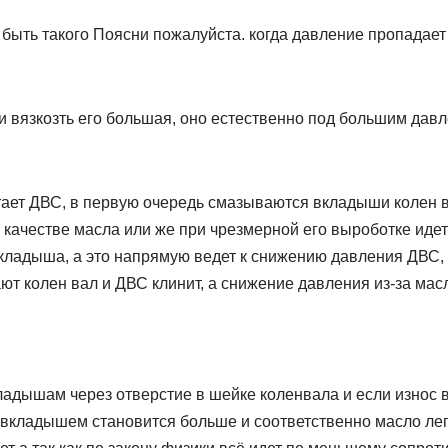
 быть такого Поясни пожалуйста. когда давление пропадает
и вязкозть его большая, оно естественно под большим дав
тает ДВС, в первую очередь смазываются вкладыши колен в
качестве масла или же при чрезмерной его выроботке идет
кладыша, а это напрямую ведет к снижению давления ДВС,
т колен вал и ДВС клинит, а снижение давления из-за мас
кладышам через отверстие в шейке коленвала и если износ
 вкладышем становится больше и соответственно масло легк