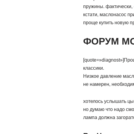
пружины. фактически,
кстати, маслонасос пр
проще купить новую пр
ФОРУМ М
[quote=»diagnost»]Пр
классики.
Низкое давление масла
не намерен, необходи
хотелось услышать цы
но думаю что надо см
лампа должна загоратс