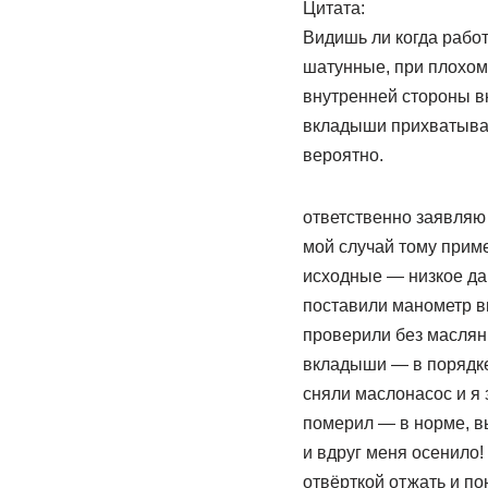
Цитата:
Видишь ли когда рабо
шатунные, при плохом 
внутренней стороны в
вкладыши прихватываю
вероятно.
ответственно заявляю
мой случай тому прим
исходные — низкое да
поставили манометр вм
проверили без маслян
вкладыши — в порядк
сняли маслонасос и я 
померил — в норме, вы
и вдруг меня осенило!
отвёрткой отжать и по