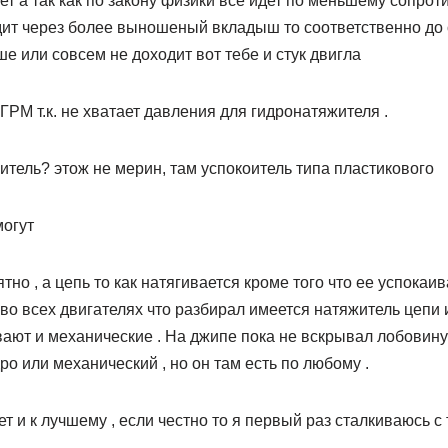
ет а так как по закону физики всё идет по меньшему сопро
дит через более выношеный вкладыш то соответственно д
е или совсем не доходит вот тебе и стук двигла
ГРМ т.к. не хватает давления для гидронатяжителя .
итель? этож не мерин, там успокоитель типа пластикового
могут
тно , а цепь то как натягивается кроме того что ее успокаив
во всех двигателях что разбирал имеется натяжитель цепи 
ают и механические . На джипе пока не вскрывал лобовину 
ро или механический , но он там есть по любому .
т и к лучшему , если честно то я первый раз сталкиваюсь с 