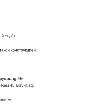
й стук))
такой конструкцией .
ружок:ag: Ни
ерез 45 ахтунг:aq:
лением.