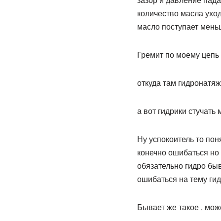
зазор и давление пада
количество масла ухо
масло поступает меньш
Гремит по моему цепь 
откуда там гидронатяж
а вот гидрики стучать 
Ну успокоитель то поня
конечно ошибаться но 
обязательно гидро быв
ошибаться на тему гид
Бывает же такое , може