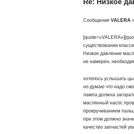
Re: Низкое д
Сообщение
VALERA
»
[quote=»VALERA»][quo
существовании класси
Низкое давление масла
не намерен, необходи
хотелось услышать цы
но думаю что надо см
лампа должна загоратс
маслянный насос пров
прокручиванием пальц
при этом должно значи
качество запчастей ув