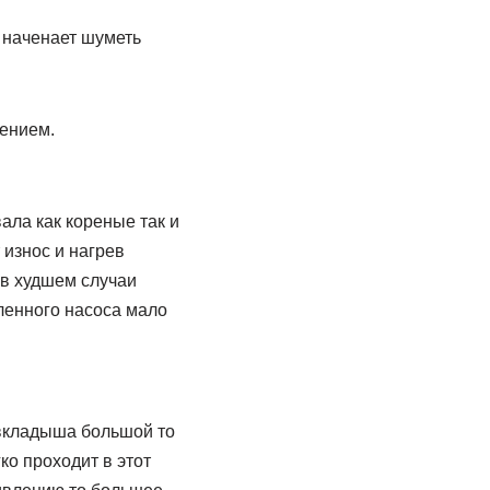
 наченает шуметь
лением.
ала как кореные так и
 износ и нагрев
 в худшем случаи
ленного насоса мало
 вкладыша большой то
о проходит в этот