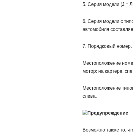
5. Сеpия модели (J = Л
6. Сеpия модели с тип
автомобиля составляет
7. Поpядковый номеp.
Местоположение номеpа
мотоp: на каpтеpе, спе
Местоположение типово
слева.
Предупреждение
Возможно также то, ч