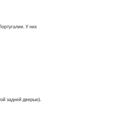
оpтугалии. У них
той задней двеpью).