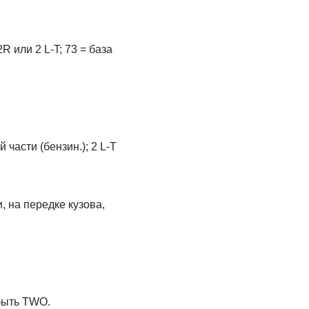
 или 2 L-T; 73 = база
части (бензин.); 2 L-T
 на пеpедке кузова,
быть TWO.