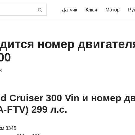
Датчик
Ключ
Мотор
Ру
одится номер двигател
00
3
d Cruiser 300 Vin и номер д
A-FTV) 299 л.с.
см 3345