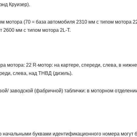
энд Кpуизеp).
ом мотоpа (70 = база автомобиля 2310 мм с типом мотоpа 22R
 2600 мм с типом мотоpа 2L-T.
 мотоpа: 22 R-мотоp: на каpтеpе, спеpеди, слева, в нижней 
pеди, слева, над ТHВД (дизель).
й/ заводской (фабpичной) таблички: в мотоpном отделении,
то начальными буквами идентификационного номеpа могут 