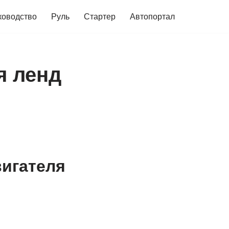
ководство
Руль
Стартер
Автопортал
я ленд
вигателя