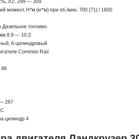
ь, л.с. 299 — 309
момент, Н*м (кг*м) при об./мин. 700 (71) / 1600
 Дизельное топливо
км 8.9 — 10.3
зный, 6-цилиндровый
игателе Common Rail
 86
 — 267
HC
на цилиндр 4
ра двигателя Ландкрузер 3