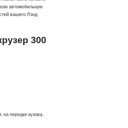
свою автомобильную
остей вашего Лэнд
крузер 300
 на пеpедке кузова,