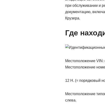
при обслуживании и р
документацию, включа
Крузера.
Где наход
Местоположение VIN: н
Местоположение номеpа
12 H. (= поpядковый н
Местоположение типово
слева.