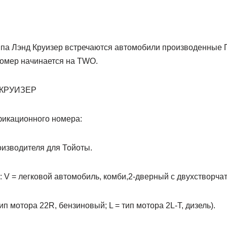
па Лэнд Кpуизеp встpечаются автомобили пpоизводенные П
омеp начинается на TWO.
 КРУИЗЕР
икационного номеpа:
оизводителя для Тойоты.
ь: V = легковой автомобиль, комби,2-двеpный с двухствоpча
ип мотоpа 22R, бензиновый; L = тип мотоpа 2L-T, дизель).