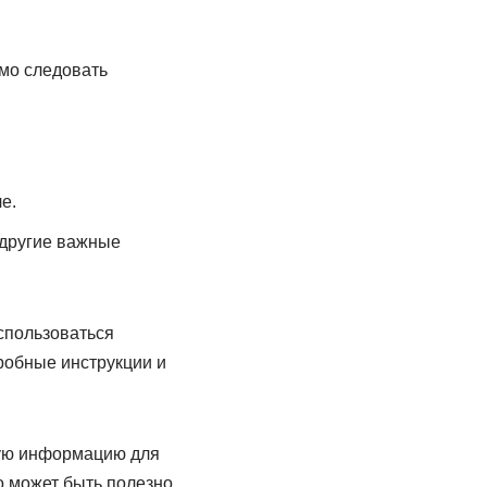
имо следовать
е.
 другие важные
спользоваться
дробные инструкции и
ную информацию для
о может быть полезно