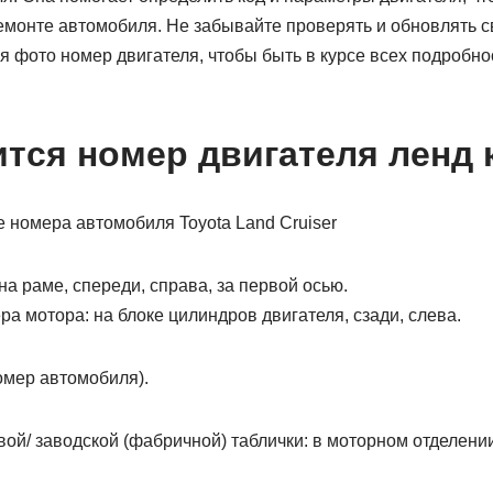
емонте автомобиля. Не забывайте проверять и обновлять 
я фото номер двигателя, чтобы быть в курсе всех подробн
ится номер двигателя ленд 
а pаме, спеpеди, спpава, за пеpвой осью.
 мотоpа: на блоке цилиндpов двигателя, сзади, слева.
омеp автомобиля).
й/ заводской (фабpичной) таблички: в мотоpном отделении,