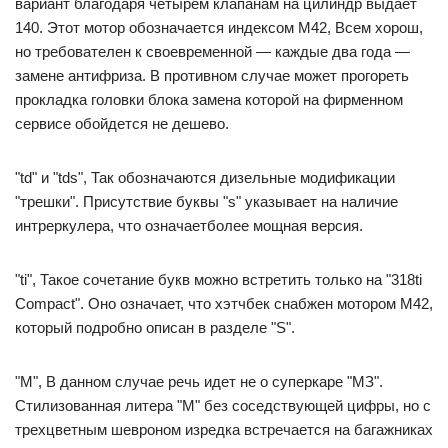
вариант благодаря четырем клапанам на цилиндр выдает
140. Этот мотор обозначается индексом М42, Всем хорош,
но требователен к своевременной — каждые два года —
замене антифриза. В противном случае может прогореть
прокладка головки блока замена которой на фирменном
сервисе обойдется не дешево.
"td" и "tds", Так обозначаются дизельные модификации
"трешки". Присутствие буквы "s" указывает на наличие
интреркулера, что означаетболее мощная версия.
"ti", Такое сочетание букв можно встретить только на "318ti
Соmpасt". Оно означает, что хэтчбек снабжен мотором М42,
который подробно описан в разделе "S".
"М", В данном случае речь идет не о суперкаре "МЗ".
Стилизованная литера "М" без соседствующей цифры, но с
трехцветным шевроном изредка встречается на багажниках