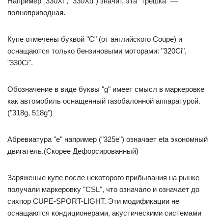
Например "330Xi", "330Xd") значит, эта "трешка" —
полноприводная.
Купе отмечены буквой "С" (от английского Coupe) и
оснащаются только бензиновыми моторами: "320Ci",
"330Ci".
Обозначение в виде буквы "g" имеет смысл в маркеровке
как автомобиль оснащенный газобалонной аппаратурой.
("318g, 518g")
Абревиатура "e" например ("325e") означает eta экономный
двигатель.(Скорее Дефорсированный)
Заряженые купе после некоторого прибывания на рынке
получали маркеровку "CSL", что означало и означает до
сихпор CUPE-SPORT-LIGHT. Эти модификации не
оснащаются кондиционерами, акустическими системами