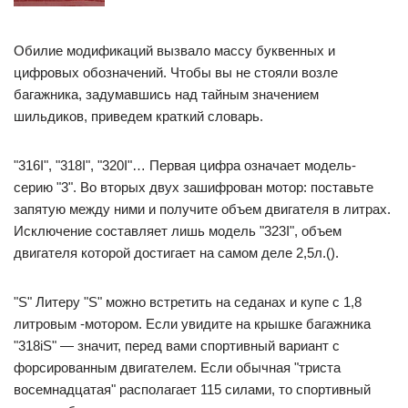
Обилие модификаций вызвало массу буквенных и
цифровых обозначений. Чтобы вы не стояли возле
багажника, задумавшись над тайным значением
шильдиков, приведем краткий словарь.
"316I", "318I", "320I"… Первая цифра означает модель-
серию "3". Во вторых двух зашифрован мотор: поставьте
запятую между ними и получите объем двигателя в литрах.
Исключение составляет лишь модель "323I", объем
двигателя которой достигает на самом деле 2,5л.().
"S" Литеру "S" можно встретить на седанах и купе с 1,8
литровым -мотором. Если увидите на крышке багажника
"318iS" — значит, перед вами спортивный вариант с
форсированным двигателем. Если обычная "триста
восемнадцатая" располагает 115 силами, то спортивный