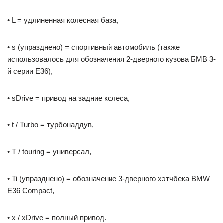
• L = удлиненная колесная база,
• s (упразднено) = спортивный автомобиль (также
использовалось для обозначения 2-дверного кузова БМВ 3-
й серии E36),
• sDrive = привод на задние колеса,
• t / Turbo = турбонаддув,
• T / touring = универсал,
• Ti (упразднено) = обозначение 3-дверного хэтчбека BMW
E36 Compact,
• x / xDrive = полный привод.