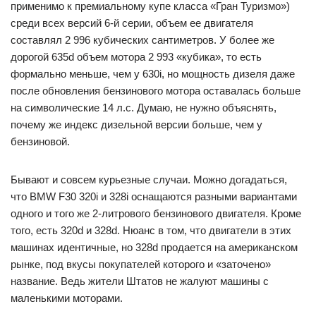
применимо к премиальному купе класса «Гран Туризмо»)
среди всех версий 6-й серии, объем ее двигателя
составлял 2 996 кубических сантиметров. У более же
дорогой 635d объем мотора 2 993 «кубика», то есть
формально меньше, чем у 630i, но мощность дизеля даже
после обновления бензинового мотора оставалась больше
на символические 14 л.с. Думаю, не нужно объяснять,
почему же индекс дизельной версии больше, чем у
бензиновой.
Бывают и совсем курьезные случаи. Можно догадаться,
что BMW F30 320i и 328i оснащаются разными вариантами
одного и того же 2-литрового бензинового двигателя. Кроме
того, есть 320d и 328d. Нюанс в том, что двигатели в этих
машинах идентичные, но 328d продается на американском
рынке, под вкусы покупателей которого и «заточено»
название. Ведь жители Штатов не жалуют машины с
маленькими моторами.