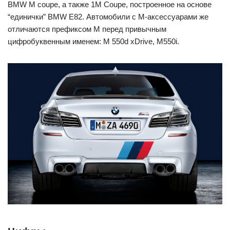
BMW M coupe, а также 1M Coupe, построенное на основе
“единички” BMW E82. Автомобили с М-аксессуарами же
отличаются префиксом М перед привычным
цифробуквенным именем: M 550d xDrive, M550i.