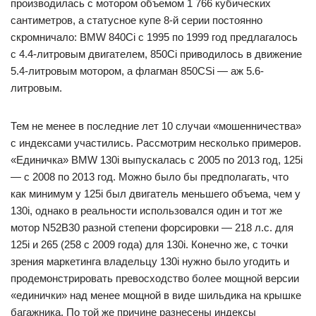
производилась с мотором объемом 1 766 кубических
сантиметров, а статусное купе 8-й серии постоянно
скромничало: BMW 840Ci c 1995 по 1999 год предлагалось
с 4.4-литровым двигателем, 850Ci приводилось в движение
5.4-литровым мотором, а флагман 850CSi — аж 5.6-
литровым.
Тем не менее в последние лет 10 случаи «мошенничества»
с индексами участились. Рассмотрим несколько примеров.
«Единичка» BMW 130i выпускалась с 2005 по 2013 год, 125i
— с 2008 по 2013 год. Можно было бы предполагать, что
как минимум у 125i был двигатель меньшего объема, чем у
130i, однако в реальности использовался один и тот же
мотор N52B30 разной степени форсировки — 218 л.с. для
125i и 265 (258 c 2009 года) для 130i. Конечно же, с точки
зрения маркетинга владельцу 130i нужно было угодить и
продемонстрировать превосходство более мощной версии
«единички» над менее мощной в виде шильдика на крышке
багажника. По той же причине разнесены индексы