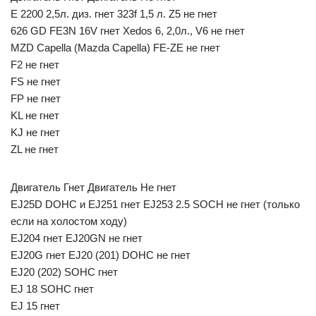
Е 2200 2,5л. диз. гнет 323f 1,5 л. Z5 не гнет
626 GD FE3N 16V гнет Xedos 6, 2,0л., V6 не гнет
MZD Capella (Mazda Capella) FE-ZE не гнет
F2 не гнет
FS не гнет
FP не гнет
KL не гнет
KJ не гнет
ZL не гнет
Двигатель Гнет Двигатель Не гнет
EJ25D DOHC и EJ251 гнет EJ253 2.5 SOCH не гнет (только
если на холостом ходу)
EJ204 гнет EJ20GN не гнет
EJ20G гнет EJ20 (201) DOHC не гнет
EJ20 (202) SOHC гнет
EJ 18 SOHC гнет
EJ 15 гнет