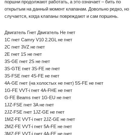
поршни продолжают работать, а это означает – бить по
открытым на данный момент клапанам. Довольно редко, но
случается, когда клапаны повреждают и сам поршень.
Двигатель Гнет Двигатель Не гнет
1С гнет Camry V10 2.2GL не гнет
2С гнет 3VZ не гнет
2E гнет 1S не гнет
3S-GE гнет 2S не гнет
3S-GTE гнет 3S-FE не гнет
3S-FSE гнет 4S-FE не гнет
4A-GE гнет (на холостых не гнет) 5S-FE не гнет
1G-FE VVT-i гнет 4A-FHE не гнет
G-FE Beams гнет 1G-EU не гнет
1JZ-FSE гнет 3A не гнет
2JZ-FSE гнет 1JZ-GE не гнет
1MZ-FE VVT-i гнет 2JZ-GE не гнет
2MZ-FE VVT-i гнет 5A-FE не гнет
3MZ-FE VVT-i гнет 4A-FE не гнет