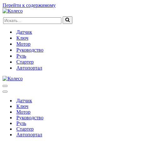
Перейти к содержимому
Искать...
Датчик
Ключ
Мотор
Руководство
Руль
Стартер
Автопортал
Меню
навигации
Меню
навигации
Датчик
Ключ
Мотор
Руководство
Руль
Стартер
Автопортал