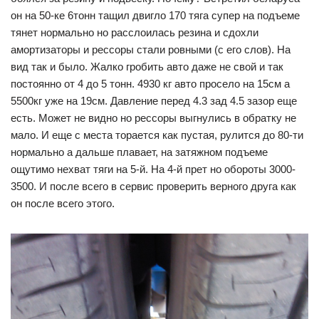
он на 50-ке 6тонн тащил двигло 170 тяга супер на подъеме
тянет нормально но расслоилась резина и сдохли
амортизаторы и рессоры стали ровными (с его слов). На
вид так и было. Жалко гробить авто даже не свой и так
постоянно от 4 до 5 тонн. 4930 кг авто просело на 15см а
5500кг уже на 19см. Давление перед 4.3 зад 4.5 зазор еще
есть. Может не видно но рессоры выгнулись в обратку не
мало. И еще с места торается как пустая, рулится до 80-ти
нормально а дальше плавает, на затяжном подъеме
ощутимо нехват тяги на 5-й. На 4-й прет но обороты 3000-
3500. И после всего в сервис проверить верного друга как
он после всего этого.