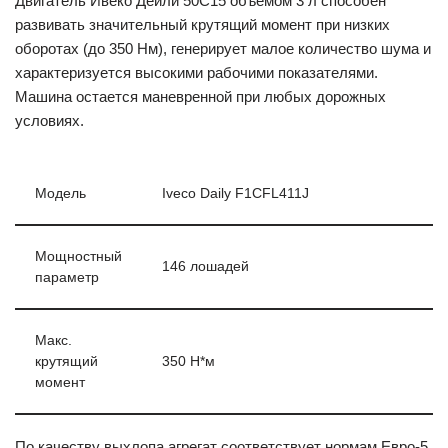
Двигатель Ивеко Дейли 50С15 объемом 3 л способен
развивать значительный крутящий момент при низких
оборотах (до 350 Нм), генерирует малое количество шума и
характеризуется высокими рабочими показателями.
Машина остается маневренной при любых дорожных
условиях.
Модель
Iveco Daily F1CFL411J
Мощностный
146 лошадей
параметр
Макс.
крутящий
350 Н*м
момент
По качеству выхлопа агрегат соответствует нормам Евро-5.