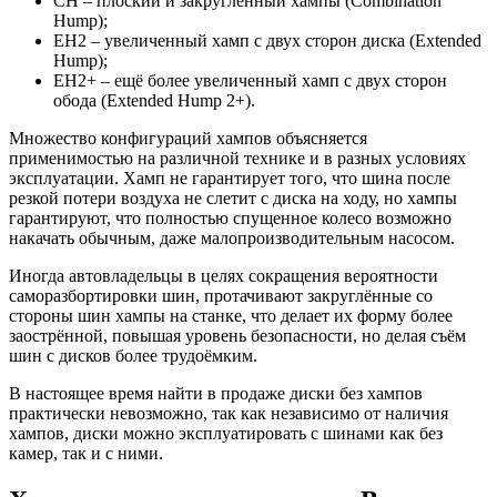
CH – плоский и закругленный хампы (Combination
Hump);
EH2 – увеличенный хамп с двух сторон диска (Extended
Hump);
EH2+ – ещё более увеличенный хамп с двух сторон
обода (Extended Hump 2+).
Множество конфигураций хампов объясняется
применимостью на различной технике и в разных условиях
эксплуатации. Хамп не гарантирует того, что шина после
резкой потери воздуха не слетит с диска на ходу, но хампы
гарантируют, что полностью спущенное колесо возможно
накачать обычным, даже малопроизводительным насосом.
Иногда автовладельцы в целях сокращения вероятности
саморазбортировки шин, протачивают закруглённые со
стороны шин хампы на станке, что делает их форму более
заострённой, повышая уровень безопасности, но делая съём
шин с дисков более трудоёмким.
В настоящее время найти в продаже диски без хампов
практически невозможно, так как независимо от наличия
хампов, диски можно эксплуатировать с шинами как без
камер, так и с ними.