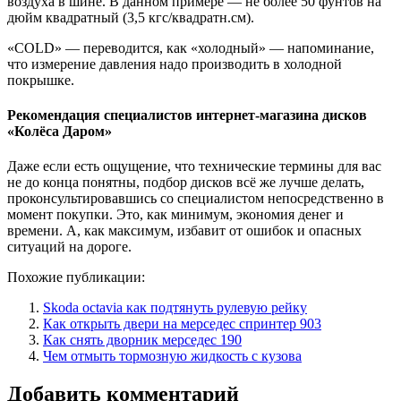
воздуха в шине. В данном примере — не более 50 фунтов на
дюйм квадратный (3,5 кгс/квадратн.см).
«COLD» — переводится, как «холодный» — напоминание,
что измерение давления надо производить в холодной
покрышке.
Рекомендация специалистов интернет-магазина дисков
«Колёса Даром»
Даже если есть ощущение, что технические термины для вас
не до конца понятны, подбор дисков всё же лучше делать,
проконсультировавшись со специалистом непосредственно в
момент покупки. Это, как минимум, экономия денег и
времени. А, как максимум, избавит от ошибок и опасных
ситуаций на дороге.
Похожие публикации:
Skoda octavia как подтянуть рулевую рейку
Как открыть двери на мерседес спринтер 903
Как снять дворник мерседес 190
Чем отмыть тормозную жидкость с кузова
Добавить комментарий