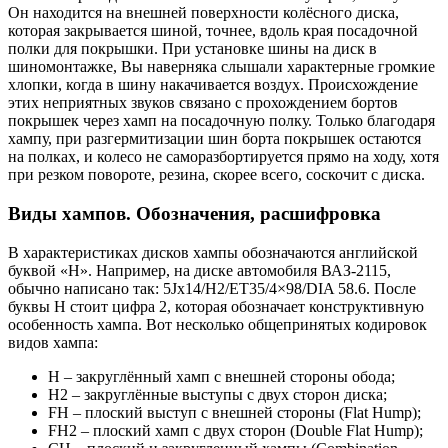
Он находится на внешней поверхности колёсного диска,
которая закрывается шиной, точнее, вдоль края посадочной
полки для покрышки. При установке шины на диск в
шиномонтажке, Вы наверняка слышали характерные громкие
хлопки, когда в шину накачивается воздух. Происхождение
этих неприятных звуков связано с прохождением бортов
покрышек через хамп на посадочную полку. Только благодаря
хампу, при разгермитизации шин борта покрышек остаются
на полках, и колесо не саморазбортируется прямо на ходу, хотя
при резком повороте, резина, скорее всего, соскочит с диска.
Виды хампов. Обозначения, расшифровка
В характеристиках дисков хампы обозначаются английской
буквой «Н». Например, на диске автомобиля ВАЗ-2115,
обычно написано так: 5Jx14/H2/ЕT35/4×98/DIA 58.6. После
буквы H стоит цифра 2, которая обозначает конструктивную
особенность хампа. Вот несколько общепринятых кодировок
видов хампа:
Н – закруглённый хамп с внешней стороны обода;
Н2 – закруглённые выступы с двух сторон диска;
FH – плоский выступ с внешней стороны (Flat Hump);
FH2 – плоский хамп с двух сторон (Double Flat Hump);