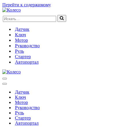
Перейти к содержимому
Искать...
Датчик
Ключ
Мотор
Руководство
Руль
Стартер
Автопортал
Меню
навигации
Меню
навигации
Датчик
Ключ
Мотор
Руководство
Руль
Стартер
Автопортал