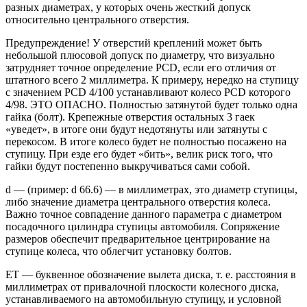
разных диаметрах, у которых очень жесткий допуск
относительно центрального отверстия.
Предупреждение! У отверстий креплений может быть
небольшой плюсовой допуск по диаметру, что визуально
затрудняет точное определение PCD, если его отличия от
штатного всего 2 миллиметра. К примеру, нередко на ступицу
с значением PCD 4/100 устанавливают колесо PCD которого
4/98. ЭТО ОПАСНО. Полностью затянутой будет только одна
гайка (болт). Крепежные отверстия остальных 3 гаек
«уведет», в итоге они будут недотянуты или затянуты с
перекосом. В итоге колесо будет не полностью посажено на
ступицу. При езде его будет «бить», велик риск того, что
гайки будут постепенно выкручиваться сами собой.
d — (пример: d 66.6) — в миллиметрах, это диаметр ступицы,
либо значение диаметра центрального отверстия колеса.
Важно точное совпадение данного параметра с диаметром
посадочного цилиндра ступицы автомобиля. Сопряжение
размеров обеспечит предварительное центрирование на
ступице колеса, что облегчит установку болтов.
ET — буквенное обозначение вылета диска, т. е. расстояния в
миллиметрах от привалочной плоскости колесного диска,
устанавливаемого на автомобильную ступицу, и условной