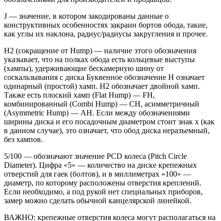
J — значение, в котором закодированы данные о
конструктивных особенностях закраин бортов обода, такие,
как углы их наклона, радиус/радиусы закругления и прочее.
Н2 (сокращение от Hump) — наличие этого обозначения
указывает, что на полках обода есть кольцевые выступы
(хампы), удерживающие бескамерную шину от
соскальзывания с диска Буквенное обозначение Н означает
одинарный (простой) хамп. Н2 обозначает двойной хамп.
Также есть плоский хамп (Flat Hump) — FH,
комбинированный (Combi Hump) — CH, асимметричный
(Asymmetric Hump) — AH. Если между обозначениями
ширины диска и его посадочным диаметром стоит знак х (как
в данном случае), это означает, что обод диска неразъемный,
без хампов.
5/100 — обозначают значение PCD колеса (Pitch Circle
Diameter). Цифра «5» — количество на диске крепежных
отверстий для гаек (болтов), и в миллиметрах «100» —
диаметр, по которому расположены отверстия креплений.
Если необходимо, а под рукой нет специальных приборов,
замер можно сделать обычной канцелярской линейкой.
ВАЖНО: крепежные отверстия колеса могут располагаться на