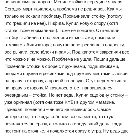
по «волнам» на дороге. Менял стойки в середине января.
Сегодня март начался, а проблема не решилась. Как мы
только не искали проблему. Прокачивали стойку (потому
что грешили на неё). Нифига. Купил новую опору (хотя
старая тоже нормальная). Тоже не помогло. Отцепляли
стойку стабилизатора, меняли их местами; поменяли
втулки стабилизатора; попутно перетресли всю подвеску,
все рычаги, саленблоки и рамы. Под капотом закрепили все
что можно и не можно. Проблема не ушла. Пошли дальше.
Поменяли стойки в сборе с пружинами, подшипниками,
опорами пружин и резинками под пружину местами с левой
на правую сторону, а правой на левую. Стук переместился
на правую сторону. И казалось ответ напрашивался
очевидным – стойка. Но нет ведь. Купил еще одну стойку –
уже оригинал (хотя она тоже KYB) в другом магазине.
Приехал, поменяли – ничего не изменилось. Самое
интересное, что когда соберем все на место, то стук
появляется не сразу, а только на следующий день, когда
постоит на стоянке, и появляется сразу с утра. Ну ведь две