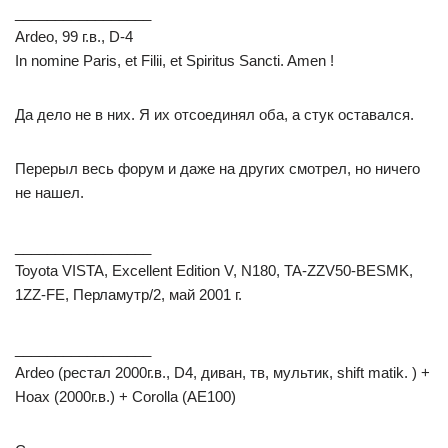
_________________
Ardeo, 99 г.в., D-4
In nomine Paris, et Filii, et Spiritus Sancti. Amen !
Да дело не в них. Я их отсоединял оба, а стук оставался.
Перерыл весь форум и даже на других смотрел, но ничего
не нашел.
_________________
Toyota VISTA, Excellent Edition V, N180, TA-ZZV50-BESMK,
1ZZ-FE, Перламутр/2, май 2001 г.
_________________
Ardeo (рестал 2000г.в., D4, диван, тв, мультик, shift matik. ) +
Ноах (2000г.в.) + Corolla (АЕ100)