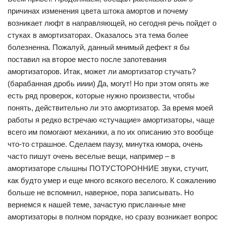
причинах изменения цвета штока амортов и почему
возникает люфт в направляющей, но сегодня речь пойдет о
стуках в амортизаторах. Оказалось эта тема более
болезненна. Пожалуй, данный мнимый дефект я бы
поставил на второе место после запотевания
амортизаторов. Итак, может ли амортизатор стучать?
(барабанная дробь ииии) Да, могут! Но при этом опять же
есть ряд проверок, которые нужно произвести, чтобы
понять, действительно ли это амортизатор. За время моей
работы я редко встречаю «стучащие» амортизаторы, чаще
всего им помогают механики, а по их описанию это вообще
что-то страшное. Сделаем паузу, минутка юмора, очень
часто пишут очень веселые вещи, например – в
амортизаторе слышны ПОТУСТОРОННИЕ звуки, стучит,
как будто умер и еще много всякого веселого. К сожалению
больше не вспомнил, наверное, пора записывать. Но
вернемся к нашей теме, зачастую присланные мне
амортизаторы в полном порядке, но сразу возникает вопрос