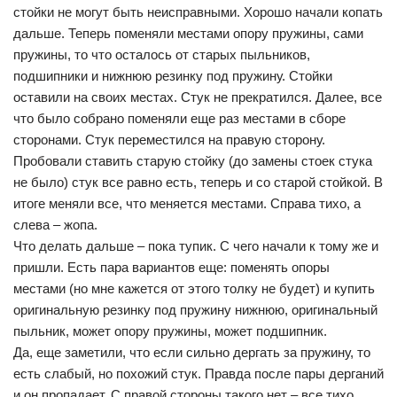
стойки не могут быть неисправными. Хорошо начали копать
дальше. Теперь поменяли местами опору пружины, сами
пружины, то что осталось от старых пыльников,
подшипники и нижнюю резинку под пружину. Стойки
оставили на своих местах. Стук не прекратился. Далее, все
что было собрано поменяли еще раз местами в сборе
сторонами. Стук переместился на правую сторону.
Пробовали ставить старую стойку (до замены стоек стука
не было) стук все равно есть, теперь и со старой стойкой. В
итоге меняли все, что меняется местами. Справа тихо, а
слева – жопа.
Что делать дальше – пока тупик. С чего начали к тому же и
пришли. Есть пара вариантов еще: поменять опоры
местами (но мне кажется от этого толку не будет) и купить
оригинальную резинку под пружину нижнюю, оригинальный
пыльник, может опору пружины, может подшипник.
Да, еще заметили, что если сильно дергать за пружину, то
есть слабый, но похожий стук. Правда после пары дерганий
и он пропадает. С правой стороны такого нет – все тихо.