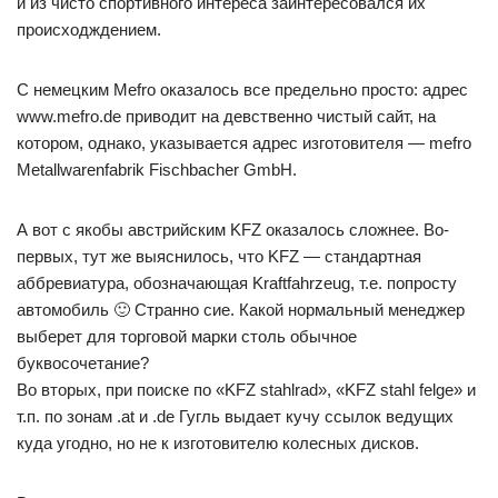
и из чисто спортивного интереса заинтересовался их
происходждением.
С немецким Mefro оказалось все предельно просто: адрес
www.mefro.de приводит на девственно чистый сайт, на
котором, однако, указывается адрес изготовителя — mefro
Metallwarenfabrik Fischbacher GmbH.
А вот с якобы австрийским KFZ оказалось сложнее. Во-
первых, тут же выяснилось, что KFZ — стандартная
аббревиатура, обозначающая Kraftfahrzeug, т.е. попросту
автомобиль 🙂 Странно сие. Какой нормальный менеджер
выберет для торговой марки столь обычное
буквосочетание?
Во вторых, при поиске по «KFZ stahlrad», «KFZ stahl felge» и
т.п. по зонам .at и .de Гугль выдает кучу ссылок ведущих
куда угодно, но не к изготовителю колесных дисков.