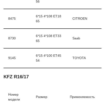
56
6*15 4*108 ЕТ18
8475
CITROEN
65
6*15 4*108 ЕТ33
8730
Saab
65
6*15 4*100 ЕТ45
9145
TOYOTA
54
KFZ R16/17
Номер
Размер
Применяемость
модели