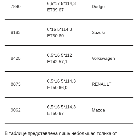
6,5*17 5*114,3
7840
Dodge
ЕТ39 67
6*16 5*114,3
8183
Suzuki
ЕТ50 60
6,5*16 5*112
8425
Volkswagen
ЕТ42 57,1
6,5*16 5*114,3
8873
RENAULT
ЕТ50 66,0
6,5*16 5*114,3
9062
Mazda
ЕТ50 67
В таблице представлена лишь небольшая толика от