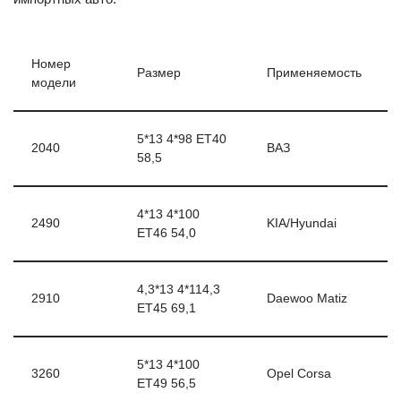
Номер
Размер
Применяемость
модели
5*13 4*98 ЕТ40
2040
ВАЗ
58,5
4*13 4*100
2490
KIA/Hyundai
ЕТ46 54,0
4,3*13 4*114,3
2910
Daewoo Matiz
ЕТ45 69,1
5*13 4*100
3260
Opel Corsa
ЕТ49 56,5