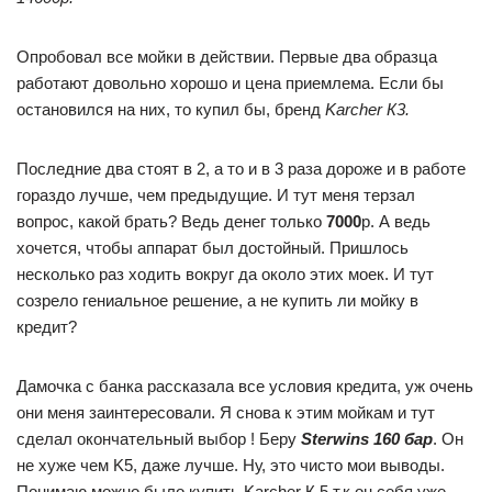
Опробовал все мойки в действии. Первые два образца
работают довольно хорошо и цена приемлема. Если бы
остановился на них, то купил бы, бренд
Karcher К3.
Последние два стоят в 2, а то и в 3 раза дороже и в работе
гораздо лучше, чем предыдущие. И тут меня терзал
вопрос, какой брать? Ведь денег только
7000
р. А ведь
хочется, чтобы аппарат был достойный. Пришлось
несколько раз ходить вокруг да около этих моек. И тут
созрело гениальное решение, а не купить ли мойку в
кредит?
Дамочка с банка рассказала все условия кредита, уж очень
они меня заинтересовали. Я снова к этим мойкам и тут
сделал окончательный выбор ! Беру
Sterwins 160 бар
. Он
не хуже чем K5, даже лучше. Ну, это чисто мои выводы.
Понимаю можно было купить Karcher К 5 т.к он себя уже