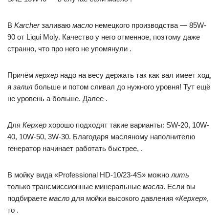
В
Karcher
заливаю
масло
немецкого производства — 85W-
90 от Liqui Moly. Качество у него отменное, поэтому даже
странно, что про него не упомянули .
Причём
керхер
надо на весу держать так как вал имеет ход,
я
залил
больше и потом сливал до нужного уровня! Тут ещё
не уровень а больше. Далее .
Для
Керхер
хорошо подходят такие варианты: SW-20, 10W-
40, 10W-50, 3W-30. Благодаря масляному наполнителю
генератор начинает работать быстрее, .
В мойку вида «Professional HD-10/23-4S» можно
лить
только трансмиссионные минеральные
масла
. Если вы
подбираете
масло
для мойки высокого давления «
Керхер
»,
то .