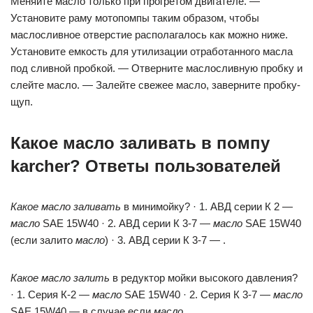
Меняйте масло только при прогретом двигателе. —
Установите раму мотопомпы таким образом, чтобы
маслосливное отверстие располагалось как можно ниже.
Установите емкость для утилизации отработанного масла
под сливной пробкой. — Отверните маслосливную пробку и
слейте масло. — Залейте свежее масло, заверните пробку-
щуп.
Какое масло заливать в помпу
karcher? Ответы пользователей
Какое масло заливать
в минимойку? · 1. АВД серии К 2 —
масло
SAE 15W40 · 2. АВД серии К 3-7 —
масло
SAE 15W40
(если залито
масло
) · 3. АВД серии К 3-7 — .
Какое масло залить
в редуктор мойки высокого давления?
· 1. Серия К-2 —
масло
SAE 15W40 · 2. Серия К 3-7 —
масло
SAE 15W40 — в случае если
масло
.