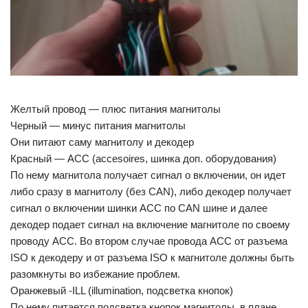
Желтый провод — плюс питания магнитолы
Черный — минус питания магнитолы
Они питают саму магнитолу и декодер
Красный — ACC (accesoires, шинка доп. оборудования)
По нему магнитола получает сигнал о включении, он идет
либо сразу в магнитолу (без CAN), либо декодер получает
сигнал о включении шинки ACC по CAN шине и далее
декодер подает сигнал на включение магнитоле по своему
проводу ACC. Во втором случае провода ACC от разъема
ISO к декодеру и от разъема ISO к магнитоле должны быть
разомкнуты во избежание проблем.
Оранжевый -ILL (illumination, подсветка кнопок)
По нему питается подсветка кнопок магнитолы, в плане