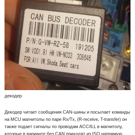
декодер
Декодер читает сообщения CAN-шины и посылает команды
на MCU магнитолы по паре Rx/Tx, (R-receive, T-transfer) он
также подает сигналы по проводам ACC/ILL в магнитолу,
которые в варианте без CAN приходят из ISO напрямую.