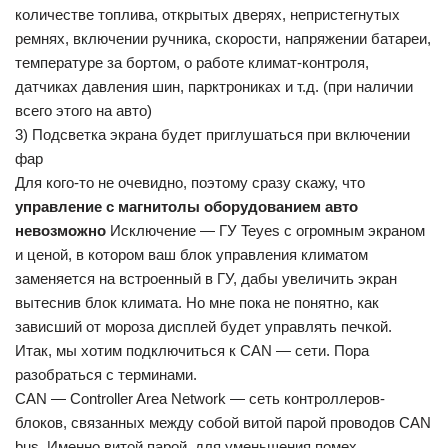
количестве топлива, открытых дверях, непристегнутых
ремнях, включении ручника, скорости, напряжении батареи,
температуре за бортом, о работе климат-контроля,
датчиках давления шин, парктрониках и т.д. (при наличии
всего этого на авто)
3) Подсветка экрана будет приглушаться при включении
фар
Для кого-то не очевидно, поэтому сразу скажу, что
управление с магнитолы оборудованием авто
невозможно
Исключение — ГУ Teyes с огромным экраном
и ценой, в котором ваш блок управления климатом
заменяется на встроенный в ГУ, дабы увеличить экран
вытеснив блок климата. Но мне пока не понятно, как
зависший от мороза дисплей будет управлять печкой.
Итак, мы хотим подключиться к CAN — сети. Пора
разобраться с терминами.
CAN — Controller Area Network — сеть контроллеров-
блоков, связанных между собой витой парой проводов CAN
bus. Именно витой парой, для уменьшения помех.