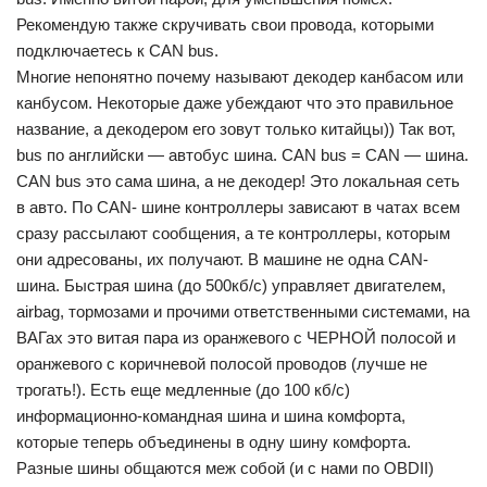
Рекомендую также скручивать свои провода, которыми
подключаетесь к CAN bus.
Многие непонятно почему называют декодер канбасом или
канбусом. Некоторые даже убеждают что это правильное
название, а декодером его зовут только китайцы)) Так вот,
bus по английски — автобус шина. CAN bus = CAN — шина.
CAN bus это сама шина, а не декодер! Это локальная сеть
в авто. По CAN- шине контроллеры зависают в чатах всем
сразу рассылают сообщения, а те контроллеры, которым
они адресованы, их получают. В машине не одна CAN-
шина. Быстрая шина (до 500кб/с) управляет двигателем,
airbag, тормозами и прочими ответственными системами, на
ВАГах это витая пара из оранжевого с ЧЕРНОЙ полосой и
оранжевого с коричневой полосой проводов (лучше не
трогать!). Есть еще медленные (до 100 кб/с)
информационно-командная шина и шина комфорта,
которые теперь объединены в одну шину комфорта.
Разные шины общаются меж собой (и с нами по OBDII)