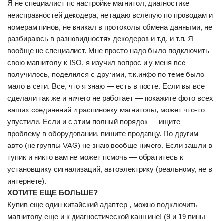
Я не специалист по настройке магнитол, диагностике
неисправностей декодера, не гадаю вслепую по проводам и
номерам пинов, не вникал в протоколы обмена данными, не
разбираюсь в разновидностях декодеров и т.д. и т.п. Я
вообще не специалист. Мне просто надо было подключить
свою магнитолу к ISO, я изучил вопрос и у меня все
получилось, поделился с другими, т.к.инфо по теме было
мало в сети. Все, что я знаю — есть в посте. Если вы все
сделали так же и ничего не работает — покажите фото всех
ваших соединений и распиновку магнитолы, может что-то
упустили. Если и с этим полный порядок — ищите
проблему в оборудовании, пишите продавцу. По другим
авто (не группы VAG) не знаю вообще ничего. Если зашли в
тупик и никто вам не может помочь — обратитесь к
установщику сигнализаций, автоэлектрику (реальному, не в
интернете).
ХОТИТЕ ЕЩЕ БОЛЬШЕ?
Купив еще один китайский адаптер , можно подключить
магнитолу еще и к диагностической каншине! (9 и 19 пины