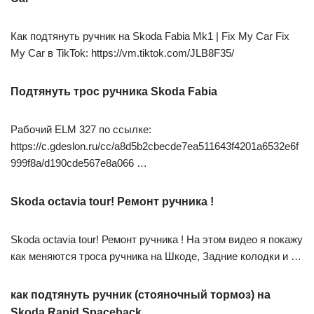
Как подтянуть ручник на Skoda Fabia Mk1 | Fix My Car Fix
My Car в TikTok: https://vm.tiktok.com/JLB8F35/
Подтянуть трос ручника Skoda Fabia
Рабочий ELM 327 по ссылке:
https://c.gdeslon.ru/cc/a8d5b2cbecde7ea511643f4201a6532e6f
999f8a/d190cde567e8a066 …
Skoda octavia tour! Ремонт ручника !
Skoda octavia tour! Ремонт ручника ! На этом видео я покажу
как меняются троса ручника на Шкоде, Задние колодки и …
как подтянуть ручник (стояночный тормоз) на
Skoda Rapid Spaceback