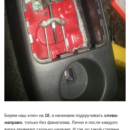
Берем наш ключ на
10
, и начинаем подкручивать
слева-
направо
, только без фанатизма. Лично я после каждого
витка проверял сколько щелкает. И так до такой степени,