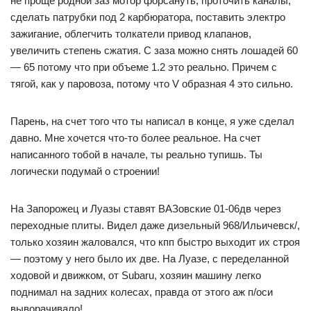
не проще родной заз мотор форсануть, проточить каналы,
сделать патрубки под 2 карбюратора, поставить электро
зажигание, облегчить толкатели привод клапанов,
увеличить степень сжатия. С заза можно снять лошадей 60
— 65 потому что при объеме 1.2 это реально. Причем с
тягой, как у паровоза, потому что V образная 4 это сильно.
Парень, на счет того что ты написал в конце, я уже сделал
давно. Мне хочется что-то более реальное. На счет
написанного тобой в начале, ты реально тупишь. Ты
логически подумай о строении!
На Запорожец и Луазы ставят ВАЗовские 01-06дв через
переходные плиты. Видел даже дизельный 968/Ильичевск/,
только хозяин жаловался, что кпп быстро выходит их строя
— поэтому у него было их две. На Луазе, с переделанной
ходовой и движком, от Subaru, хозяин машину легко
поднимал на задних колесах, правда от этого аж п/оси
выворачивало!