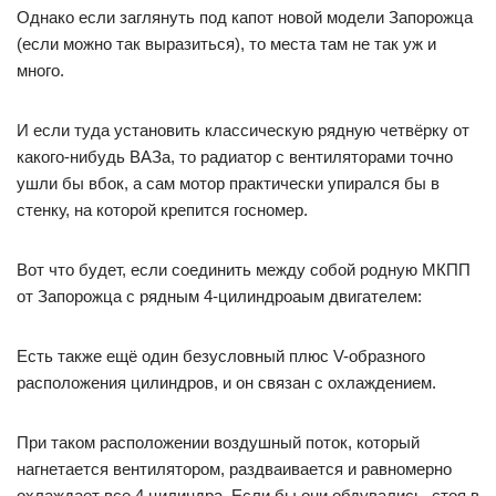
Однако если заглянуть под капот новой модели Запорожца
(если можно так выразиться), то места там не так уж и
много.
И если туда установить классическую рядную четвёрку от
какого-нибудь ВАЗа, то радиатор с вентиляторами точно
ушли бы вбок, а сам мотор практически упирался бы в
стенку, на которой крепится госномер.
Вот что будет, если соединить между собой родную МКПП
от Запорожца с рядным 4-цилиндроаым двигателем:
Есть также ещё один безусловный плюс V-образного
расположения цилиндров, и он связан с охлаждением.
При таком расположении воздушный поток, который
нагнетается вентилятором, раздваивается и равномерно
охлаждает все 4 цилиндра. Если бы они обдувались, стоя в