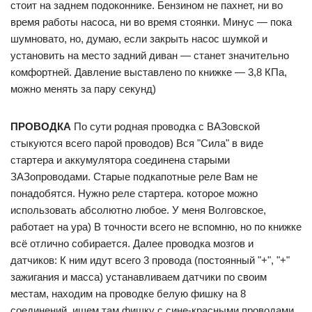
стоит на заднем подоконнике. Бензином не пахнет, ни во
время работы насоса, ни во время стоянки. Минус — пока
шумновато, но, думаю, если закрыть насос шумкой и
установить на место задний диван — станет значительно
комфортней. Давление выставлено по книжке — 3,8 КПа,
можно менять за пару секунд)
ПРОВОДКА
По сути родная проводка с ВАЗовской
стыкуются всего парой проводов) Вся "Сила" в виде
стартера и аккумулятора соединена старыми
ЗАЗопроводами. Старые подкапотные реле Вам не
понадобятся. Нужно реле стартера. которое можно
использовать абсолютно любое. У меня Волговское,
работает на ура) В точности всего не вспомню, но по книжке
всё отлично собирается. Далее проводка мозгов и
датчиков: К ним идут всего 3 провода (постоянный "+", "+"
зажигания и масса) устанавливаем датчики по своим
местам, находим на проводке белую фишку на 8
соединений. ищем там фишку с сине-красными проводами