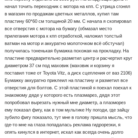
начал точить переходник с мотора на кпп. С утрица сгонял
в магазин по продажам цветных металлов, купил там
пластину 60*60 см толщиной 20 мм. С начала я скопировал
все отверстия с мотора на бумагу (обмазал место
прилегания мотора к кпп отработкой, наложил толстый
ватман на мотор и аккуратно молоточком всё обстучал)
получилась тоненькая бумажка похожая на прокладку. На
пластине предварительно разметил центр и расчертил круг
диаметром 37 см под маховик (маховик и корзину я
поставил тоже от Toyota Vitz, а диск сцепления от ваз 2106)
Бумажку аккуратно приклеил на пластину и разметил все
отверстия для болтов. С этой пластиной я поехал поехал к
знакомому дяде у которого есть плазмарез, дядя этот
попробовал вырезать нужный мне диаметр, а плазморез
ему показал фигу, как в том мультике Ну погоди, где зайцу
зубило фигу показало, тут мне в голову пришла мысль, что
где-то мне на глаза попадалась реклама гидрорезки, я
опять кинулся в интернет, искал как всегда очень долго