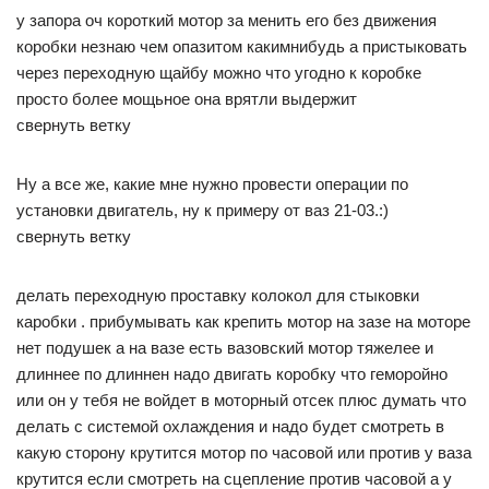
у запора оч короткий мотор за менить его без движения
коробки незнаю чем опазитом какимнибудь а пристыковать
через переходную щайбу можно что угодно к коробке
просто более мощьное она врятли выдержит
свернуть ветку
Ну а все же, какие мне нужно провести операции по
установки двигатель, ну к примеру от ваз 21-03.:)
свернуть ветку
делать переходную проставку колокол для стыковки
каробки . прибумывать как крепить мотор на зазе на моторе
нет подушек а на вазе есть вазовский мотор тяжелее и
длиннее по длиннен надо двигать коробку что геморойно
или он у тебя не войдет в моторный отсек плюс думать что
делать с системой охлаждения и надо будет смотреть в
какую сторону крутится мотор по часовой или против у ваза
крутится если смотреть на сцепление против часовой а у