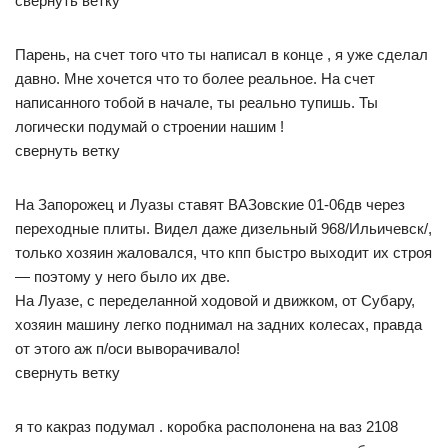
свернуть ветку
Парень, на счет того что ты написал в конце , я уже сделал
давно. Мне хочется что то более реальное. На счет
написанного тобой в начале, ты реально тупишь. Ты
логически подумай о строении нашим !
свернуть ветку
На Запорожец и Луазы ставят ВАЗовские 01-06дв через
переходные плиты. Видел даже дизельный 968/Ильичевск/,
только хозяин жаловался, что кпп быстро выходит их строя
— поэтому у него было их две.
На Луазе, с переделанной ходовой и движком, от Субару,
хозяин машину легко поднимал на задних колесах, правда
от этого аж п/оси выворачивало!
свернуть ветку
я то какраз подумал . коробка располонена на ваз 2108