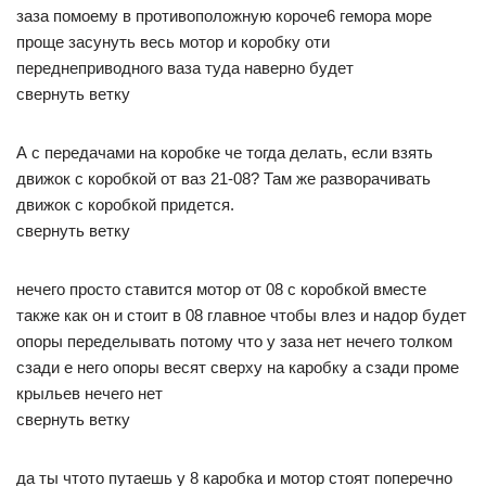
заза помоему в противоположную короче6 гемора море
проще засунуть весь мотор и коробку оти
переднеприводного ваза туда наверно будет
свернуть ветку
А с передачами на коробке че тогда делать, если взять
движок с коробкой от ваз 21-08? Там же разворачивать
движок с коробкой придется.
свернуть ветку
нечего просто ставится мотор от 08 с коробкой вместе
также как он и стоит в 08 главное чтобы влез и надор будет
опоры переделывать потому что у заза нет нечего толком
сзади е него опоры весят сверху на каробку а сзади проме
крыльев нечего нет
свернуть ветку
да ты чтото путаешь у 8 каробка и мотор стоят поперечно