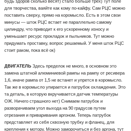
будь здоров сколько весят) стало больше трех) Тут поле
для творчества, ваяйте как кому по-кайфу. Сам РЦС можно
поставить сверху, прямо на коромысло. Есть в этом свои
минусы — шток РЦС встает не параллельно самому
цилиндру, что приводит к его ускоренному износу и
уменьшает ресурс прокладок и пыльников. Тут можно
придумать проставку, вопрос решаемый. У меня шток РЦС
стоит раком, пока всё ок)
ДВИГАТЕЛЬ
Здесь пределок не много, в основном это
замена штатной алюминиевой рампы на рампу от ресивера
1,6, иначе рампа от 1,5 не встанет и упрется в коромысло.
Так же в коромысло упирается и патрубок охлаждения. Это
та деталь, в которую вкручивается датчик температуры
ОЖ. Ничего страшного нет) Снимаем патрубок и
разворачиваем угол выхода на 90 градусов путем
отрезания и приваривания аргоном. Теперь патрубок
представляет из себя сквозную трубку и фланец, для
крепления к мотору. Можно заморочиться и без аргона, тут