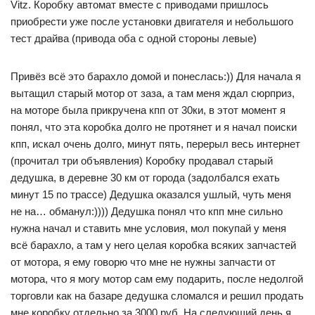
Vitz. Коробку автомат вместе с приводами пришлось
приобрести уже после установки двигателя и небольшого
тест драйва (привода оба с одной стороны левые)
Привёз всё это барахло домой и понеслась:)) Для начала я
вытащил старый мотор от заза, а там меня ждал сюрприз,
на моторе была прикручена кпп от 30ки, в этот момент я
понял, что эта коробка долго не протянет и я начал поиски
кпп, искал очень долго, минут пять, перерыл весь интернет
(прочитал три объявления) Коробку продавал старый
дедушка, в деревне 30 км от города (задолбался ехать
минут 15 по трассе) Дедушка оказался ушлый, чуть меня
не на… обманул:)))) Дедушка понял что кпп мне сильно
нужна начал и ставить мне условия, мол покупай у меня
всё барахло, а там у него целая коробка всяких запчастей
от мотора, я ему говорю что мне не нужны запчасти от
мотора, что я могу мотор сам ему подарить, после недолгой
торговли как на базаре дедушка сломался и решил продать
мне коробку отдельно за 3000 руб. На следующий день я