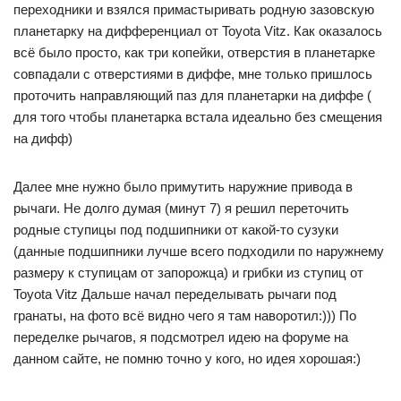
переходники и взялся примастыривать родную зазовскую
планетарку на дифференциал от Toyota Vitz. Как оказалось
всё было просто, как три копейки, отверстия в планетарке
совпадали с отверстиями в диффе, мне только пришлось
проточить направляющий паз для планетарки на диффе (
для того чтобы планетарка встала идеально без смещения
на дифф)
Далее мне нужно было примутить наружние привода в
рычаги. Не долго думая (минут 7) я решил переточить
родные ступицы под подшипники от какой-то сузуки
(данные подшипники лучше всего подходили по наружнему
размеру к ступицам от запорожца) и грибки из ступиц от
Toyota Vitz Дальше начал переделывать рычаги под
гранаты, на фото всё видно чего я там наворотил:))) По
переделке рычагов, я подсмотрел идею на форуме на
данном сайте, не помню точно у кого, но идея хорошая:)