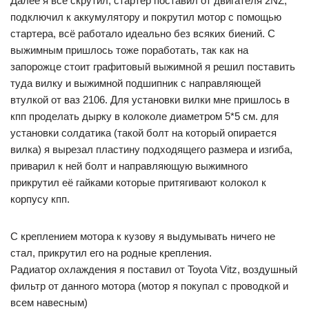
Далее я всё скрутил, стартер поставил от двигателя 2NZ,
подключил к аккумулятору и покрутил мотор с помощью
стартера, всё работало идеально без всяких биений. С
выжимным пришлось тоже поработать, так как на
запорожце стоит графитовый выжимной я решил поставить
туда вилку и выжимной подшипник с направляющей
втулкой от ваз 2106. Для установки вилки мне пришлось в
кпп проделать дырку в колоколе диаметром 5*5 см. для
установки солдатика (такой болт на который опирается
вилка) я вырезал пластину подходящего размера и изгиба,
приварил к ней болт и направляющую выжимного
прикрутил её гайками которые притягивают колокол к
корпусу кпп.
С креплением мотора к кузову я выдумывать ничего не
стал, прикрутил его на родные крепления.
Радиатор охлаждения я поставил от Toyota Vitz, воздушный
фильтр от данного мотора (мотор я покупал с проводкой и
всем навесным)