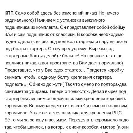
КПП
Само собой здесь без изменений никак( Но ничего
радикального) Начинаем с установки выжимного
подшипника из комплекта. Он представляет собой обойму
ЗАЗ и сам подшипник от классики. В коробке необходимо
будет сделать вырез под колокол стартера и пару вырезов
под болты стартера. Сразу предупрежу! Вырезы под
стартерные болты делайте больше! На прочность это не
повлияет никак. а вот пространства Вам даст нормально)
Представьте, что у Вас сдох стартер… Придется коробку
снимать, чтобы к одному болту крепления стартера
подлезть… Обидно до жути( Так что смело по полтора-два
сантиметра убираем. Теперь о тонкостях. Делая вырез под
стартер мы лишаемся одной шпильки крепления коробки к
коромыслу. Вспоминаем, что их всего 4 и немного колхозим
коромысло. У нас остается шпилька для крепления РЦС.
Её то мы за основу и возьмем. Переделать коромысло надо
так, чтобы шпилек, на которых висит коробка и мотор (а они