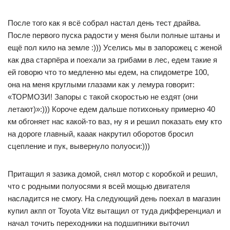
После того как я всё собрал настал день тест драйва.
После первого пуска радости у меня были полные штаны и
ещё пол кило на земле :))) Уселись мы в запорожец с женой
как два старпёра и поехали за грибами в лес, едем такие я
ей говорю что то медленно мы едем, на спидометре 100,
она на меня круглыми глазами как у лемура говорит:
«ТОРМОЗИ! Запоры с такой скоростью не ездят (они
летают)»:))) Короче едем дальше потихоньку примерно 40
км обгоняет нас какой-то ваз, ну я и решил показать ему кто
на дороге главный, кааак накрутил оборотов бросил
сцепление и пук, вывернуло полуоси:)))
Притащил я зазика домой, снял мотор с коробкой и решил,
что с родными полуосями я всей мощью двигателя
насладится не смогу. На следующий день поехал в магазин
купил акпп от Toyota Vitz вытащил от туда дифференциал и
начал точить переходники на подшипники выточил