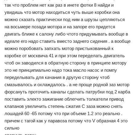
так что проблем нет как раз в инете фотки 8 найди и
увидишь что мотор находиться чуть выше коробки она
можно сказать практически под ним а шрузы цепляються
на восьмере позади мотора и на запоре его придется
двигать ближе к салону либо чтото придумывать вообще в
идеале его надо ставить вместо заднего сидения . а вообще
можно поробовать запхать мотор пристыкованный к
коробке от москвича 41 и при этом переделать двигатель
чтоб он заводился в обратную сторону в принципе мотору
это не принципиально надо тока масло насос и помпу
переделывать для качания в другую сторону чтоб
смазывалось и охлаждалось . а не проще родной заз мотор
форсануть проточить каналы сделать патрубки под 2 карба
поставить электо зажигание облегчить толкатели привод
клапанов увеличить степень сжатия С заза можно снять
лошадей 60 -65 потому что при объеме 1.2 это реально .
причем с тагой как у паравоза потому что V образная 4 это
сильно