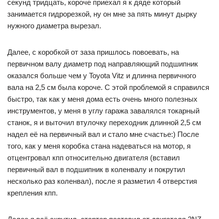
секунд тридцать, короче приехал я к дяде который
занимается гидрорезкой, ну он мне за пять минут дырку
нужного диаметра вырезал.
Далее, c коробкой от заза пришлось повоевать, на
первичном валу диаметр под направляющий подшипник
оказался больше чем у Toyota Vitz и длинна первичного
вала на 2,5 см была короче. С этой проблемой я справился
быстро, так как у меня дома есть очень много полезных
инструментов, у меня в углу гаража завалялся токарный
станок, я и выточил втулочку переходник длинной 2,5 см
надел её на первичный вал и стало мне счастье:) После
того, как у меня коробка стана надеваться на мотор, я
отцентровал кпп относительно двигателя (вставил
первичный вал в подшипник в коленвалу и покрутил
несколько раз коленвал), после я разметил 4 отверстия
крепления кпп.