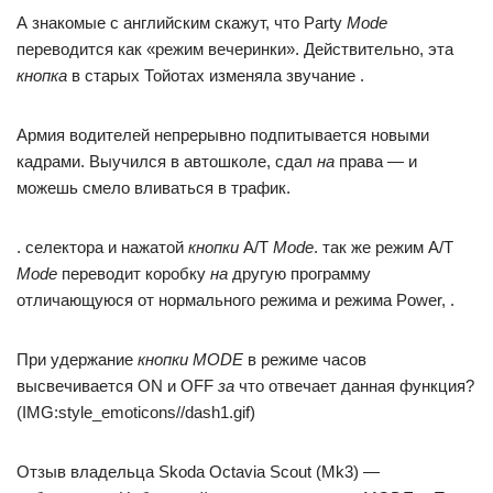
А знакомые с английским скажут, что Party
Mode
переводится как «режим вечеринки». Действительно, эта
кнопка
в старых Тойотах изменяла звучание .
Армия водителей непрерывно подпитывается новыми
кадрами. Выучился в автошколе, сдал
на
права — и
можешь смело вливаться в трафик.
. селектора и нажатой
кнопки
A/T
Mode
. так же режим A/T
Mode
переводит коробку
на
другую программу
отличающуюся от нормального режима и режима Power, .
При удержание
кнопки MODE
в режиме часов
высвечивается ON и OFF
за
что отвечает данная функция?
(IMG:style_emoticons//dash1.gif)
Отзыв владельца Skoda Octavia Scout (Mk3) —