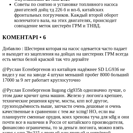
Советы по снятию и установке топливного насоса
двигателей дойц тд 226 б и вп-6, китайских
фронтальных погрузчиков. Каждый второй оборот
коленчатого вала, на этих двигателях, происходит
совпадение меток шестерён ГРМ и ТНВД.
КОМЕНТАРІ • 6
Добавлю : Шестерня которая на насос одевается часто падает
и выходит из зацепления на дойцах на шестернях ГРМ всегда
есть метки белой краской так что дерзайте
@Руслан Есенбергенов из китайцев надёжнее SD LG936 не
видел у нас на заводе 4 штуки меньший пробег 8000 больший
17000 за 9 лет работает круглосуточно
@Руслан Есенбергенов liugong clg935h однозначно лучше, о
этом даже кричит цена машин. Железо у люгонга крепшее,
технические решения круче, мосты, кпп всё другое,
грузоподъёмность выше, запчасти очень дешовые и очень
качественные в сравнении с тем же xcmg! НО, если вы
планируете сменные орудия, коих хренова туча для sdlg и они
почти все в наличии в Росси от китайского производителя,
финансово ограничены, то за деньги люгонга, можно взять
xcmg с кпп 2bs315 с третьей или третьей и четвёртой