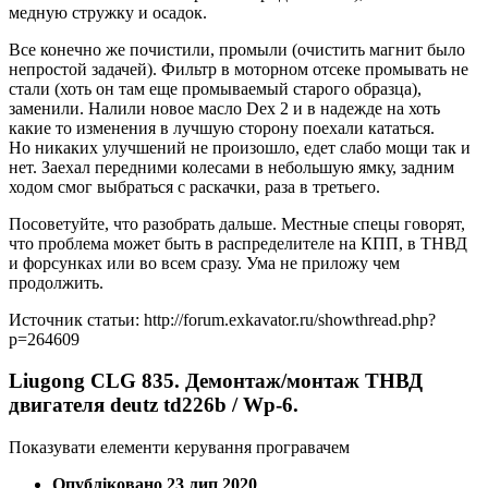
медную стружку и осадок.
Все конечно же почистили, промыли (очистить магнит было
непростой задачей). Фильтр в моторном отсеке промывать не
стали (хоть он там еще промываемый старого образца),
заменили. Налили новое масло Dex 2 и в надежде на хоть
какие то изменения в лучшую сторону поехали кататься.
Но никаких улучшений не произошло, едет слабо мощи так и
нет. Заехал передними колесами в небольшую ямку, задним
ходом смог выбраться с раскачки, раза в третьего.
Посоветуйте, что разобрать дальше. Местные спецы говорят,
что проблема может быть в распределителе на КПП, в ТНВД
и форсунках или во всем сразу. Ума не приложу чем
продолжить.
Источник статьи: http://forum.exkavator.ru/showthread.php?
p=264609
Liugong CLG 835. Демонтаж/монтаж ТНВД
двигателя deutz td226b / Wp-6.
Показувати елементи керування програвачем
Опубліковано 23 лип 2020