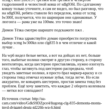
гидролинией и челюстной ковш от sdlg936l. По сдлгшному
ковшу только уточните, я сам не видел, но был разговор, что
на sdlg936l, ребята ставили без переделок, ковш от xcmg
lw300f, получается, что по шарнирам они одинаковые. У
люгонга — рама уже на 100мм. это точно знаю!
Димон Тёзка смотрю шариште подскажите пжл .
Димон Тёзка здравствуйте думаю приобрести погрузчик
выбор xcmg lw300kn или clg835 h в чем отличие и какой
лучше .
На wp6 видел белые метки, а вот на дойцах их нет, больше
того, выбитые нолики смотрят в другую сторону, в сторону
вентилятора, когда шестерню приставляешь, нужно изогнуть
глаз, чтобы заглянуть под шестерню распредвала, чтоб
увидеть заветные нолики, я просто брал маркер-краску и со
стороны тнвд отмечал нужные зубья, тогда легче. Но если
аккуратно, не ковырять шестерню, простая замена тнвд без
проблем. Ещё хочу заметить, что каждые 2 оборота коленвала
— метки все совпадают!
Источник статьи: http://ua-
cam.com/video/GdkS9DZpce4/liugong-clg-835-demonta-monta-
tnvd-dvigatel-deutz-td226b-wp-6.html