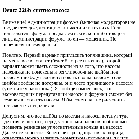
Deutz 226b снятие насоса
Внимание! Администрация форума (включая модераторов) не
продает тех.документацию, запчасти или технику. Если
пользователь форума предлагаем вам какой-либо товар от
лица администрации форума, то он — мошенник. Не
перечисляйте ему деньги!
Понятно. Первый вариант пригласить топливщика, который
на месте все выставит (будет быстрее и точнее), второй
вариант может иметь сложности из-за того, что насосы
наверняка не помечены и регулировочные шайбы под
насосами не будут соответствовать своим насосам, если
шайбы вообще не потеряны, они часто прилипают к насосам
(уточните у работника). Я вообще сомневаюсь, что
эксковаторщик перепутавший насосы и форунки сможет без
гемороя выставить насосы. Я бы советовал не рисковать а
пригласить специалиста.
Допустим, что все шайбы по местам и насосы встанут туда,
где стояли, кстати , перед установкой насосов необходимо
поменять резиновые уплотнительные кольца на насосах.
Далее все «просто». Берете четыре одноразовых шприца,
отверстие можно залепить герметиком (кубиков на 20) или