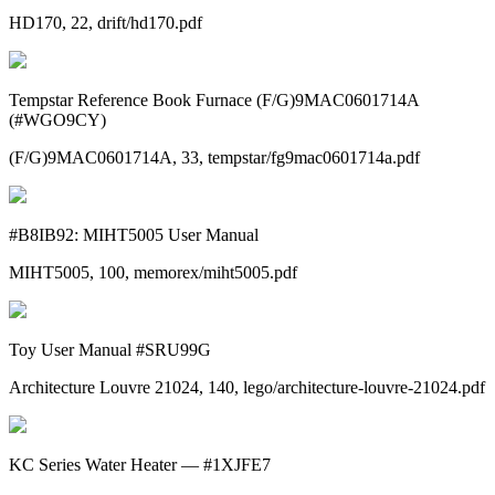
HD170, 22, drift/hd170.pdf
Tempstar Reference Book Furnace (F/G)9MAC0601714A
(#WGO9CY)
(F/G)9MAC0601714A, 33, tempstar/fg9mac0601714a.pdf
#B8IB92: MIHT5005 User Manual
MIHT5005, 100, memorex/miht5005.pdf
Toy User Manual #SRU99G
Architecture Louvre 21024, 140, lego/architecture-louvre-21024.pdf
KC Series Water Heater — #1XJFE7