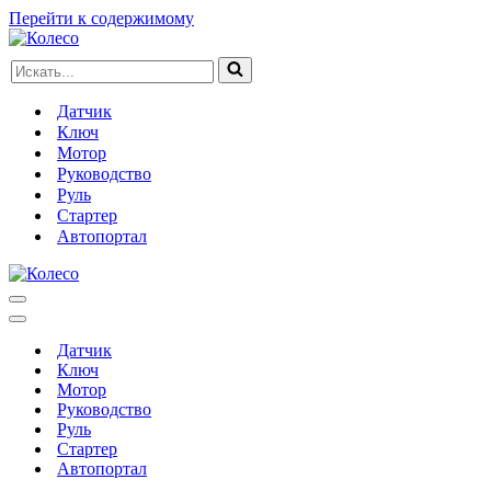
Перейти к содержимому
Искать...
Датчик
Ключ
Мотор
Руководство
Руль
Стартер
Автопортал
Меню
навигации
Меню
навигации
Датчик
Ключ
Мотор
Руководство
Руль
Стартер
Автопортал