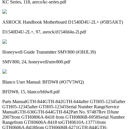
KC Series, 118, aerco/kc-series.pdf
ASROCK Handbook Motherboard D1540D4U-2L+ (#5B5AKT)
D1540D4U-2L+, 97, asrock/d1540d4u-2l.pdf
Honeywell Guide Transmitter SMV800 (#3HJL39)
SMV800, 24, honeywell/smv800.pdf
Blanco User Manual: BFDW8 (#O7V5WQ)
BFDW8, 15, blanco/bfdw8.pdf
Parts ManualGTH-844GTH-842GTH-644after GTH05-12345after
GTH05-12345after GTH05-12345Serial Number RangeService
ManualGTH-636GTH-644GTH-842Part No. 97487Rev DJune
2007from GTH0806A-8418 from GTH0806B-6958Serial Number
Rangefrom GTH0606A-8418 toGTH0610A-13771from
GTH0606A-8418from GTH0606B-6271GTH-844GTH-