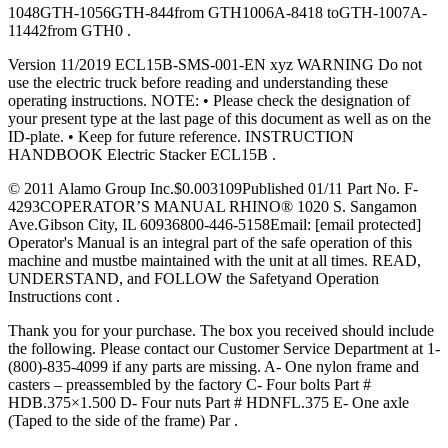
1048GTH-1056GTH-844from GTH1006A-8418 toGTH-1007A-
11442from GTH0 .
Version 11/2019 ECL15B-SMS-001-EN xyz WARNING Do not
use the electric truck before reading and understanding these
operating instructions. NOTE: • Please check the designation of
your present type at the last page of this document as well as on the
ID-plate. • Keep for future reference. INSTRUCTION
HANDBOOK Electric Stacker ECL15B .
© 2011 Alamo Group Inc.$0.003109Published 01/11 Part No. F-
4293COPERATOR’S MANUAL RHINO® 1020 S. Sangamon
Ave.Gibson City, IL 60936800-446-5158Email: [email protected]
Operator's Manual is an integral part of the safe operation of this
machine and mustbe maintained with the unit at all times. READ,
UNDERSTAND, and FOLLOW the Safetyand Operation
Instructions cont .
Thank you for your purchase. The box you received should include
the following. Please contact our Customer Service Department at 1-
(800)-835-4099 if any parts are missing. A- One nylon frame and
casters – preassembled by the factory C- Four bolts Part #
HDB.375×1.500 D- Four nuts Part # HDNFL.375 E- One axle
(Taped to the side of the frame) Par .