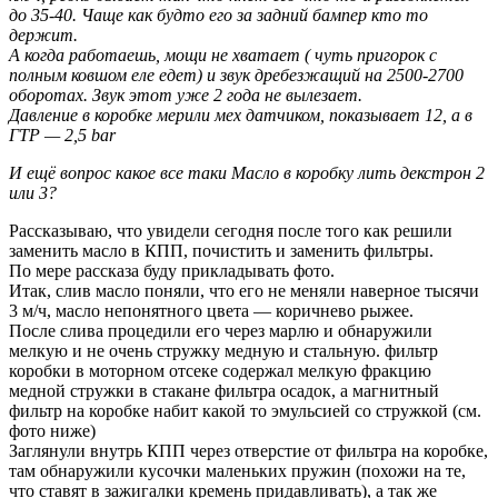
до 35-40. Чаще как будто его за задний бампер кто то
держит.
А когда работаешь, мощи не хватает ( чуть пригорок с
полным ковшом еле едет) и звук дребезжащий на 2500-2700
оборотах. Звук этот уже 2 года не вылезает.
Давление в коробке мерили мех датчиком, показывает 12, а в
ГТР — 2,5 bar
И ещё вопрос какое все таки Масло в коробку лить декстрон 2
или 3?
Рассказываю, что увидели сегодня после того как решили
заменить масло в КПП, почистить и заменить фильтры.
По мере рассказа буду прикладывать фото.
Итак, слив масло поняли, что его не меняли наверное тысячи
3 м/ч, масло непонятного цвета — коричнево рыжее.
После слива процедили его через марлю и обнаружили
мелкую и не очень стружку медную и стальную. фильтр
коробки в моторном отсеке содержал мелкую фракцию
медной стружки в стакане фильтра осадок, а магнитный
фильтр на коробке набит какой то эмульсией со стружкой (см.
фото ниже)
Заглянули внутрь КПП через отверстие от фильтра на коробке,
там обнаружили кусочки маленьких пружин (похожи на те,
что ставят в зажигалки кремень придавливать), а так же