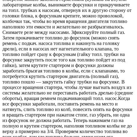
лабораторные колбы, вынимаете форсунки и прикручиваете
на топл. трубках к насосам, отвернув их в другую сторону от
головки блока, к форсункам крепите, можно проволокой,
колбочки так, чтобы во время вращения двигателя топливо
наполняло эти емкости и желательно не разбрызгивалось.
Снимаете реле между насосами. Зфиксируйте полный газ.
Затем прокачиваете топливо до форсунок (можно снять
ремень с подкач. насоса топлива и накинуть на головку
дрели), если в насосах нет нагнетательного клапана, то
топливо пойдет сразу к форсункам (гайку топл. трубки на
форсунке закрутить после того как топливо пойдет из под
гайки), затем крутите стартером и форсунки должны
заработать брызгая топливо в колбы, если с клапанами, то
потребуется крутить стартером двигатель (полный газ),
топливо пошло — закрутить гайку трубки на форсунке. В
процессе вращения стартера, чтобы лучше выгнать воздух из
системы желательно не переставать работать дрелью (средние
обороты), вращая ремнем подкачивающий топл. насос.Когда
все форсунки заработали, поставить ремень на место и
натянуть, слить топливо из колб, повесить опять на форсунки
и вращать стартером при нажатом стопе, газ убрать, ни одна
из форсунок не должна работать. Теперь нажимаем газ на
полную и крутим стартером, наполняя топливом колбы не до
верху а примерно на 3/4. Проверяем количество топлива во
всех колбах, там где топлива больше, уменьшаем его