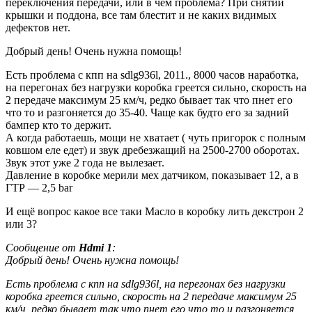
переключения передачи, или в чем проблема? При снятии
крышки и поддона, все там блестит и не каких видимых
дефектов нет.
Добрый день! Очень нужна помощь!
Есть проблема с кпп на sdlg936l, 2011., 8000 часов наработка,
на перегонах без нагрузки коробка греется сильно, скорость на
2 передаче максимум 25 км/ч, редко бывает так что пнет его
что то и разгоняется до 35-40. Чаще как будто его за задний
бампер кто то держит.
А когда работаешь, мощи не хватает ( чуть пригорок с полным
ковшом еле едет) и звук дребезжащий на 2500-2700 оборотах.
Звук этот уже 2 года не вылезает.
Давление в коробке мерили мех датчиком, показывает 12, а в
ГТР — 2,5 bar
И ещё вопрос какое все таки Масло в коробку лить декстрон 2
или 3?
Сообщение от
Hdmi 1
:
Добрый день! Очень нужна помощь!
Есть проблема с кпп на sdlg936l, на перегонах без нагрузки
коробка греется сильно, скорость на 2 передаче максимум 25
км/ч, редко бывает так что пнет его что то и разгоняется