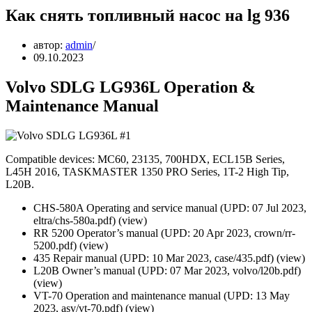
Как снять топливный насос на lg 936
автор:
admin
09.10.2023
Volvo SDLG LG936L Operation &
Maintenance Manual
Compatible devices: MC60, 23135, 700HDX, ECL15B Series,
L45H 2016, TASKMASTER 1350 PRO Series, 1T-2 High Tip,
L20B.
CHS-580A Operating and service manual (UPD: 07 Jul 2023,
eltra/chs-580a.pdf) (view)
RR 5200 Operator’s manual (UPD: 20 Apr 2023, crown/rr-
5200.pdf) (view)
435 Repair manual (UPD: 10 Mar 2023, case/435.pdf) (view)
L20B Owner’s manual (UPD: 07 Mar 2023, volvo/l20b.pdf)
(view)
VT-70 Operation and maintenance manual (UPD: 13 May
2023, asv/vt-70.pdf) (view)