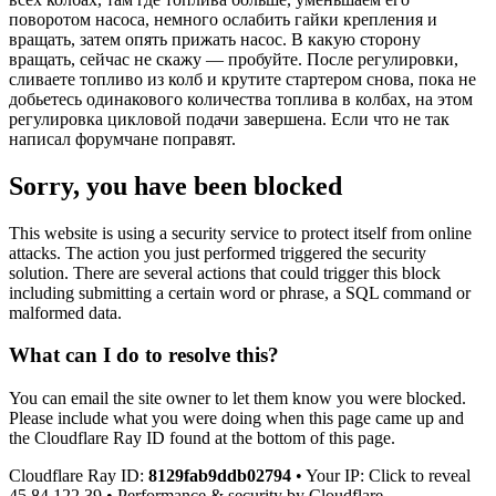
поворотом насоса, немного ослабить гайки крепления и
вращать, затем опять прижать насос. В какую сторону
вращать, сейчас не скажу — пробуйте. После регулировки,
сливаете топливо из колб и крутите стартером снова, пока не
добьетесь одинакового количества топлива в колбах, на этом
регулировка цикловой подачи завершена. Если что не так
написал форумчане поправят.
Sorry, you have been blocked
This website is using a security service to protect itself from online
attacks. The action you just performed triggered the security
solution. There are several actions that could trigger this block
including submitting a certain word or phrase, a SQL command or
malformed data.
What can I do to resolve this?
You can email the site owner to let them know you were blocked.
Please include what you were doing when this page came up and
the Cloudflare Ray ID found at the bottom of this page.
Cloudflare Ray ID:
8129fab9ddb02794
• Your IP: Click to reveal
45.84.122.39 • Performance & security by Cloudflare