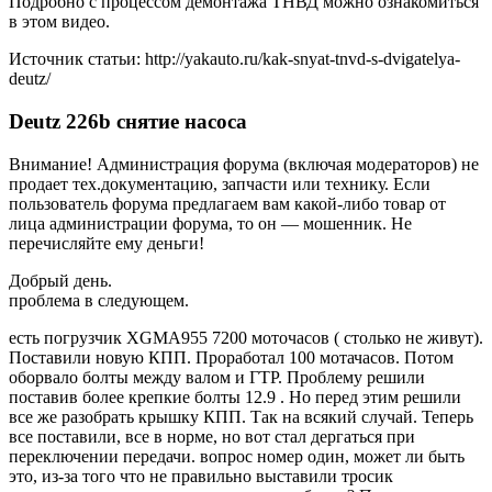
Подробно с процессом демонтажа ТНВД можно ознакомиться
в этом видео.
Источник статьи: http://yakauto.ru/kak-snyat-tnvd-s-dvigatelya-
deutz/
Deutz 226b снятие насоса
Внимание! Администрация форума (включая модераторов) не
продает тех.документацию, запчасти или технику. Если
пользователь форума предлагаем вам какой-либо товар от
лица администрации форума, то он — мошенник. Не
перечисляйте ему деньги!
Добрый день.
проблема в следующем.
есть погрузчик XGMA955 7200 моточасов ( столько не живут).
Поставили новую КПП. Проработал 100 мотачасов. Потом
оборвало болты между валом и ГТР. Проблему решили
поставив более крепкие болты 12.9 . Но перед этим решили
все же разобрать крышку КПП. Так на всякий случай. Теперь
все поставили, все в норме, но вот стал дергаться при
переключении передачи. вопрос номер один, может ли быть
это, из-за того что не правильно выставили тросик