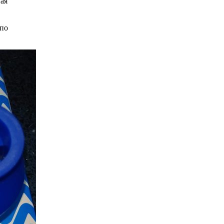
ная
 по