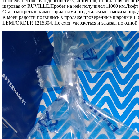
Проведя небольшую диагностику, источник, иногда появляющег
шаровая от RUVILLE.Пробег на ней получился 11000 км.Люфт 
Стал смотреть какими вариантами по деталям мы сможем порадо
К моей радости появились в продаже проверенные шаровые TRW 
LEMFÖRDER 1215304. Не смог удержаться и заказал по одной 