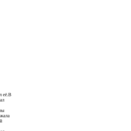
л её.В
ал
тры
ежала
ый