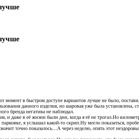
 лучше
 лучше
от момент в быстром доступе вариантов лучше не было, постави
зования данного изделия, но шаровая уже была установлена, ст
ного бренда негатива не наблюдал.
, и даже в её жизни были дни, когда я её не трогал.Но киломе
 парковке, я услышал какой-то скрип.Ну могло показаться, проб
 значит точно показалось…А через неделю, опять этот нездоров