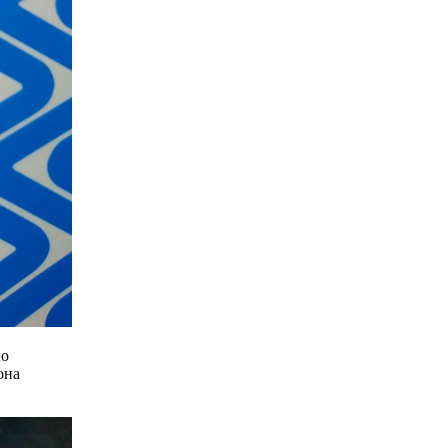
но
она