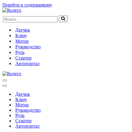
Перейти к содержимому
Искать...
Датчик
Ключ
Мотор
Руководство
Руль
Стартер
Автопортал
Меню
навигации
Меню
навигации
Датчик
Ключ
Мотор
Руководство
Руль
Стартер
Автопортал