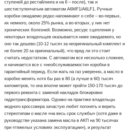
ступеней до рестайлинга и на 6 – после), так и
шестиступенчатым автоматом A6MF1/A6LF1. Ручные
коробки ожидаемо редко напоминают о себе – во-первых,
их немного, около 25% рынка, а во-вторых, у них нет
хронических болезней. Возможно, ресурс сцепления у
некоторых владельцев оказывается ниже ожидаемого, но
оно так дешево (10-12 тысяч за неоригинальный комплект и
не более 20 за оригинальный), что вряд ли это стоит
считать недостатком. С автоматом все несколько сложнее,
и начинается все с «необслуживаемости» коробки в
гарантийный период. Если жать на газ умеренно, а масло в
коробке менять хотя бы раз в 80 (а лучше в 60) тысяч
километров, то она вполне может пройти 150-170 тысяч до
первого ремонта с заменой накладок блокировки
гидротрансформатора. Однако на практике владельцы
модного кроссовера зачастую любят погонять и верить
стереотипам о масле «на весь срок службы» (хотя даже в
руководстве указана замена масла в АКП на 90 тысячах
при «тяжелых условиях эксплуатации»), и результат