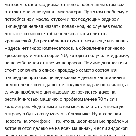
мотором, стало «задиры», от него с небольшим отрывом
отстают слова «стук» и «масложор». При этом проблему с
потреблением масла, стуком и последующим задиром
цилиндров нельзя назвать повальной, но случаев было
достаточно много, чтобы болезнь стали считать
хронической. До рестайлинга стучать могут еще и клапаны
– здесь нет гидрокомпенсаторов, а обновление принесло
кроссоверу и мотор серии NU, который получил «гидрики»,
но не избавился от прочих вопросов. Помимо диагностики
стоит включить в список процедур осмотр состояния
цилиндров при помощи эндоскопа – делать капитальный
ремонт через полгода после покупки вряд ли оправдано, а
случаи проблем с цилиндрами встречаются даже на
рестайлинговых машинах с пробегом менее 70 тысяч
километров. Недобрым знаком можно считать и початую
литровую бутылочку масла в багажнике. Ну а хорошая
новость на этом фоне – то, что вышеописанные проблемы
встречаются далеко не на всех машинах, и если эндоскоп
не показал ничего криминального, есть шанс проехать на