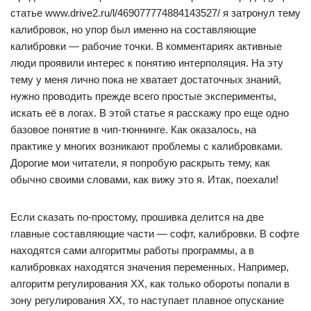
статье www.drive2.ru/l/469077774884143527/ я затронул тему
калибровок, но упор был именно на составляющие
калибровки — рабочие точки. В комментариях активные
люди проявили интерес к понятию интерполяция. На эту
тему у меня лично пока не хватает достаточных знаний,
нужно проводить прежде всего простые эксперименты,
искать её в логах. В этой статье я расскажу про еще одно
базовое понятие в чип-тюннинге. Как оказалось, на
практике у многих возникают проблемы с калибровками.
Дорогие мои читатели, я попробую раскрыть тему, как
обычно своими словами, как вижу это я. Итак, поехали!
Если сказать по-простому, прошивка делится на две
главные составляющие части — софт, калибровки. В софте
находятся сами алгоритмы работы программы, а в
калибровках находятся значения переменных. Например,
алгоритм регулирования ХХ, как только обороты попали в
зону регулирования ХХ, то наступает плавное опускание