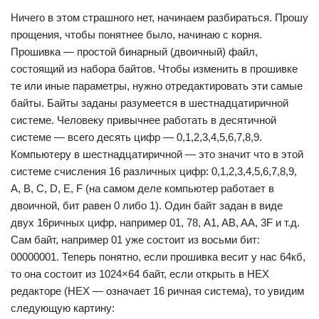
Ничего в этом страшного нет, начинаем разбираться. Прошу
прощения, чтобы понятнее было, начинаю с корня.
Прошивка — простой бинарный (двоичный) файл,
состоящий из набора байтов. Чтобы изменить в прошивке
те или иные параметры, нужно отредактировать эти самые
байты. Байты заданы разумеется в шестнадцатиричной
системе. Человеку привычнее работать в десятичной
системе — всего десять цифр — 0,1,2,3,4,5,6,7,8,9.
Компьютеру в шестнадцатиричной — это значит что в этой
системе счисления 16 различных цифр: 0,1,2,3,4,5,6,7,8,9,
A, B, C, D, E, F (на самом деле компьютер работает в
двоичной, бит равен 0 либо 1). Один байт задан в виде
двух 16ричных цифр, например 01, 78, A1, AB, AA, 3F и т.д.
Сам байт, например 01 уже состоит из восьми бит:
00000001. Теперь понятно, если прошивка весит у нас 64кб,
то она состоит из 1024×64 байт, если открыть в HEX
редакторе (HEX — означает 16 ричная система), то увидим
следующую картину: