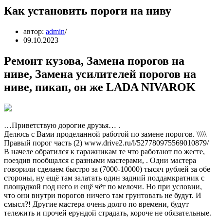
Как установить пороги на ниву
автор:
admin
09.10.2023
Ремонт кузова, Замена порогов на
ниве, Замена усилителей порогов на
ниве, пикап, он же LADA NIVAROK
…Приветствую дорогие друзья… .
Делюсь с Вами проделанной работой по замене порогов. \\\\\
Правый порог часть (2) www.drive2.ru/l/527780975569010879/
В начеле обратился к гаражникам те что работают по жесте,
поездив пообщался с разными мастерами, . Одни мастера
говорили сделаем быстро за (7000-10000) тысяч рублей за обе
стороны, ну ещё там залатать один задний поддамкратник с
площадкой под него и ещё чёт по мелочи. Но при условии,
что они внутри порогов ничего там грунтовать не будут. И
смысл?! Другие мастера очень долго по времени, будут
тележить и прочей ерундой страдать, короче не обязательные.