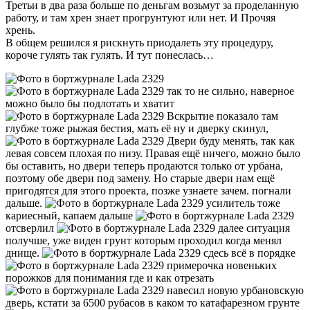
Третьи в два раза больше по деньгам возьмут за проделанную
работу, и там хрен знает прогрунтуют или нет. И Прочяя
хрень.
В общем решился я рискнуть приодалеть эту процедуру,
короче гулять так гулять. И тут понеслась…
так то не сильно, наверное
можно было бы подлотать и хватит
Вскрытие показало там
глубже тоже рыжая бестия, мать её ну и дверку скинул,
Двери буду менять, так как
левая совсем плохая по низу. Правая ещё ничего, можно было
бы оставить, но двери теперь продаются только от урбана,
поэтому обе двери под замену. Но старые двери нам ещё
пригодятся для этого проекта, позже узнаете зачем. погнали
дальше.
усилитель тоже
кариесный, капаем дальше
отсверлил
далее ситуация
получше, уже виден грунт которым проходил когда менял
днище.
сдесь всё в порядке
примерочка новеньких
порожков для понимания где и как отрезать
навесил новую урбановскую
дверь, кстати за 6500 рубасов в каком то катафарезном грунте