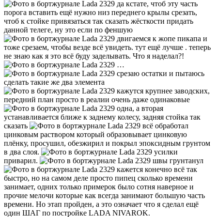
да кстате, чтоб эту часть
порога вставить ещё нужно низ переднего крылы срезать,
чтоб к стойке привязаться так сказать жёсткости придать
данной телеге, ну это если по феншую
двигаемся к жопе пикапа и
тоже срезаем, чтобы везде всё увидеть. тут ещё лучше . теперь
не знаю как я это всё буду заделывать. Что я наделал?!
…
срезаю остатки и пытаюсь
сделать такие же два элемента
кажутся крупнее заводских,
передний план просто в реалии очень даже одинаковые
одна, а вторая
устанавливается ближе к заднему колесу, задняя стойка так
сказать
всё обработал
цинковым раствором который образовывает цинковую
плёнку, просушил, обезжирил и покрыл эпоксидным грунтом
в два слоя.
усилки
приварил.
швы грунтанул
кажется конечно всё так
быстро, но на самом деле просто пипец сколько времени
занимает, одних только примерок было сотня наверное и
прочие мелочи которые как всегда занимают большую часть
времени. Но этап пройден, а это означает что я сделал ещё
один ШАГ по постройке LADA NIVAROK.