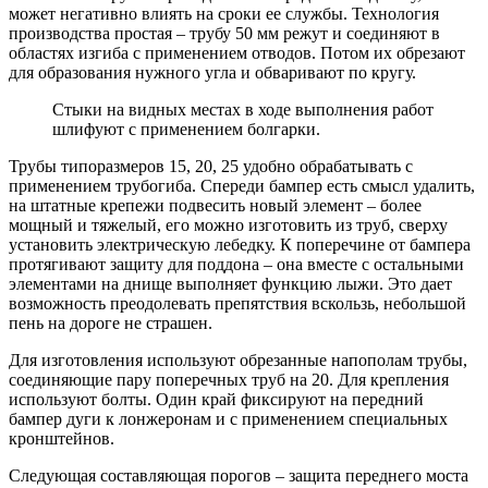
может негативно влиять на сроки ее службы. Технология
производства простая – трубу 50 мм режут и соединяют в
областях изгиба с применением отводов. Потом их обрезают
для образования нужного угла и обваривают по кругу.
Стыки на видных местах в ходе выполнения работ
шлифуют с применением болгарки.
Трубы типоразмеров 15, 20, 25 удобно обрабатывать с
применением трубогиба. Спереди бампер есть смысл удалить,
на штатные крепежи подвесить новый элемент – более
мощный и тяжелый, его можно изготовить из труб, сверху
установить электрическую лебедку. К поперечине от бампера
протягивают защиту для поддона – она вместе с остальными
элементами на днище выполняет функцию лыжи. Это дает
возможность преодолевать препятствия вскользь, небольшой
пень на дороге не страшен.
Для изготовления используют обрезанные напополам трубы,
соединяющие пару поперечных труб на 20. Для крепления
используют болты. Один край фиксируют на передний
бампер дуги к лонжеронам и с применением специальных
кронштейнов.
Следующая составляющая порогов – защита переднего моста