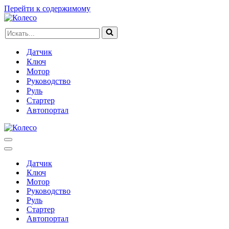
Перейти к содержимому
Искать...
Датчик
Ключ
Мотор
Руководство
Руль
Стартер
Автопортал
Меню
навигации
Меню
навигации
Датчик
Ключ
Мотор
Руководство
Руль
Стартер
Автопортал