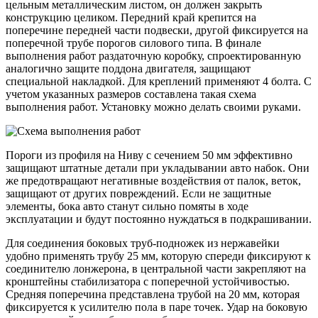
цельным металлическим листом, он должен закрыть
конструкцию целиком. Передний край крепится на
поперечине передней части подвески, другой фиксируется на
поперечной трубе порогов силового типа. В финале
выполнения работ раздаточную коробку, спроектированную
аналогично защите поддона двигателя, защищают
специальной накладкой. Для креплений применяют 4 болта. С
учетом указанных размеров составлена такая схема
выполнения работ. Установку можно делать своими руками.
Пороги из профиля на Ниву с сечением 50 мм эффективно
защищают штатные детали при укладывании авто набок. Они
же предотвращают негативные воздействия от палок, веток,
защищают от других повреждений. Если не защитные
элементы, бока авто станут сильно помяты в ходе
эксплуатации и будут постоянно нуждаться в подкрашивании.
Для соединения боковых труб-подножек из нержавейки
удобно применять трубу 25 мм, которую спереди фиксируют к
соединителю лонжерона, в центральной части закрепляют на
кронштейны стабилизатора с поперечной устойчивостью.
Средняя поперечина представлена трубой на 20 мм, которая
фиксируется к усилителю пола в паре точек. Удар на боковую