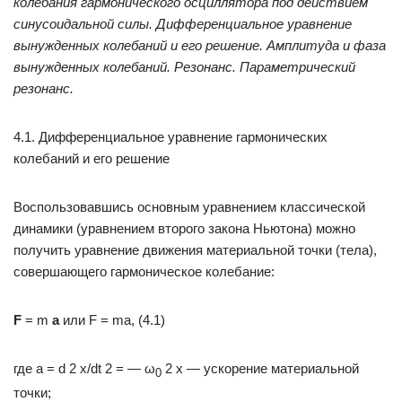
колебания гармонического осциллятора под действием
синусоидальной силы. Дифференциальное уравнение
вынужденных колебаний и его решение. Амплитуда и фаза
вынужденных колебаний. Резонанс. Параметрический
резонанс.
4.1. Дифференциальное уравнение гармонических
колебаний и его решение
Воспользовавшись основным уравнением классической
динамики (уравнением второго закона Ньютона) можно
получить уравнение движения материальной точки (тела),
совершающего гармоническое колебание:
F
= m
a
или F = ma, (4.1)
где a = d 2 x/dt 2 = — ω
2 x — ускорение материальной
0
точки;