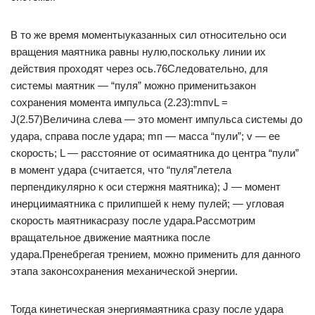
В то же время моментыуказанных сил относительно оси
вращения маятника равны нулю,поскольку линии их
действия проходят через ось.76Следовательно, для
системы маятник — “пуля” можно применитьзакон
сохранения момента импульса (2.23):mпvL =
J(2.57)Величина слева — это момент импульса системы до
удара, справа после удара; mп — масса “пули”; v — ее
скорость; L — расстояние от осимаятника до центра “пули”
в момент удара (считается, что “пуля”летела
перпендикулярно к оси стержня маятника); J — момент
инерциимаятника с прилипшей к нему пулей; — угловая
скорость маятникасразу после удара.Рассмотрим
вращательное движение маятника после
удара.Пренебрегая трением, можно применить для данного
этапа законсохранения механической энергии.
Тогда кинетическая энергиямаятника сразу после удара