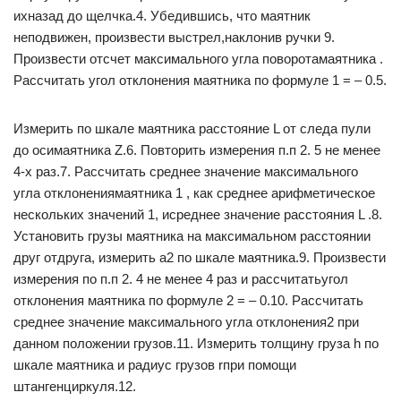
ихназад до щелчка.4. Убедившись, что маятник
неподвижен, произвести выстрел,наклонив ручки 9.
Произвести отсчет максимального угла поворотамаятника .
Рассчитать угол отклонения маятника по формуле 1 = – 0.5.
Измерить по шкале маятника расстояние L от следа пули
до осимаятника Z.6. Повторить измерения п.п 2. 5 не менее
4-х раз.7. Рассчитать среднее значение максимального
угла отклонениямаятника 1 , как среднее арифметическое
нескольких значений 1, исреднее значение расстояния L .8.
Установить грузы маятника на максимальном расстоянии
друг отдруга, измерить а2 по шкале маятника.9. Произвести
измерения по п.п 2. 4 не менее 4 раз и рассчитатьугол
отклонения маятника по формуле 2 = – 0.10. Рассчитать
среднее значение максимального угла отклонения2 при
данном положении грузов.11. Измерить толщину груза h по
шкале маятника и радиус грузов rпри помощи
штангенциркуля.12.