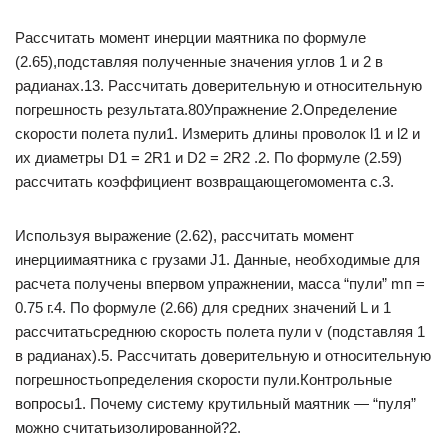
Рассчитать момент инерции маятника по формуле
(2.65),подставляя полученные значения углов 1 и 2 в
радианах.13. Рассчитать доверительную и относительную
погрешность результата.80Упражнение 2.Определение
скорости полета пули1. Измерить длины проволок l1 и l2 и
их диаметры D1 = 2R1 и D2 = 2R2 .2. По формуле (2.59)
рассчитать коэффициент возвращающегомомента с.3.
Используя выражение (2.62), рассчитать момент
инерциимаятника с грузами J1. Данные, необходимые для
расчета получены впервом упражнении, масса “пули” mп =
0.75 г.4. По формуле (2.66) для средних значений L и 1
рассчитатьсреднюю скорость полета пули v (подставляя 1
в радианах).5. Рассчитать доверительную и относительную
погрешностьопределения скорости пули.Контрольные
вопросы1. Почему систему крутильный маятник — “пуля”
можно считатьизолированной?2.