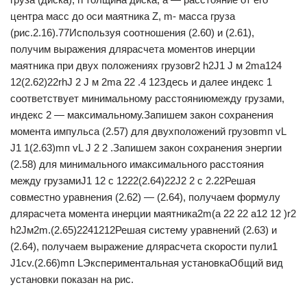
центра масс до оси маятника Z, m- масса груза
(рис.2.16).77Используя соотношения (2.60) и (2.61),
получим выражения длярасчета моментов инерции
маятника при двух положениях грузовr2 h2J1 J м 2ma124
12(2.62)22rhJ 2 J м 2ma 22 .4 12Здесь и далее индекс 1
соответствует минимальному расстояниюмежду грузами,
индекс 2 — максимальному.Запишем закон сохранения
момента импульса (2.57) для двухположений грузовmп vL
J1 1(2.63)mп vL J 2 2 .Запишем закон сохранения энергии
(2.58) для минимального имаксимального расстояния
между грузамиJ1 12 c 1222(2.64)22J2 2 c 2.22Решая
совместно уравнения (2.62) — (2.64), получаем формулу
длярасчета момента инерции маятника2m(a 22 22 a12 12 )r2
h2Jм2m.(2.65)2241212Решая систему уравнений (2.63) и
(2.64), получаем выражение длярасчета скорости пули1
J1cv.(2.66)mп LЭкспериментальная установкаОбщий вид
установки показан на рис.