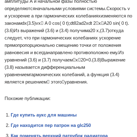
амплитуды А и начальной фазы полностью
определяютсяначальными условиями системы.Скорость v
и ускорение а при гармонических колебанияхизменяются по
законамdx(3.5)vx A 0 cos( 0 t);dt82ad2xdt 2xA20 sin( 0 t).
(3.6)Из выражений (3.6) и (3.4) получима20 х,(3.7)откуда
следует, что при гармонических колебаниях ускорение
прямопропорционально смещению точки от положения
равновесия и всегданаправлено противоположно ему.Из
уравнений (3.6) и (3.7) получаемx20×0.(3.8)Выражение
(3.8) называется дифференциальным
уравнениемгармонических колебаний, а функция (3.4)
является решением этогоуравнения.
Похожие публикации:
Где купить аукс для машины
Где находится пер патрон на glc250
Как поменять верхний патрубок радиатора