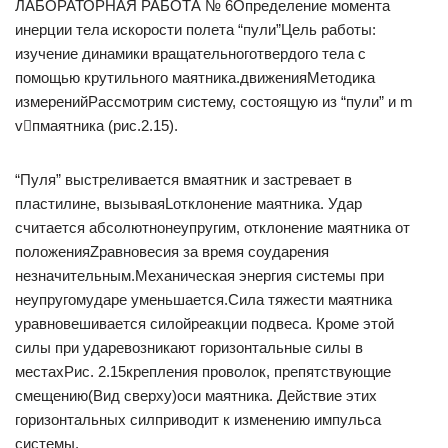
ЛАБОРАТОРНАЯ РАБОТА № 6Определение момента
инерции тела искорости полета “пули”Цель работы:
изучение динамики вращательноготвердого тела с
помощью крутильного маятника.движенияМетодика
измеренийРассмотрим систему, состоящую из “пули” и m
vпмаятника (рис.2.15).
“Пуля” выстреливается вмаятник и застревает в
пластилине, вызываяLотклонение маятника. Удар
считается абсолютнонеупругим, отклонение маятника от
положенияZравновесия за время соударения
незначительным.Механическая энергия системы при
неупругомударе уменьшается.Сила тяжести маятника
уравновешивается силойреакции подвеса. Кроме этой
силы при ударевозникают горизонтальные силы в
местахРис. 2.15крепления проволок, препятствующие
смещению(Вид сверху)оси маятника. Действие этих
горизонтальных силприводит к изменению импульса
системы.