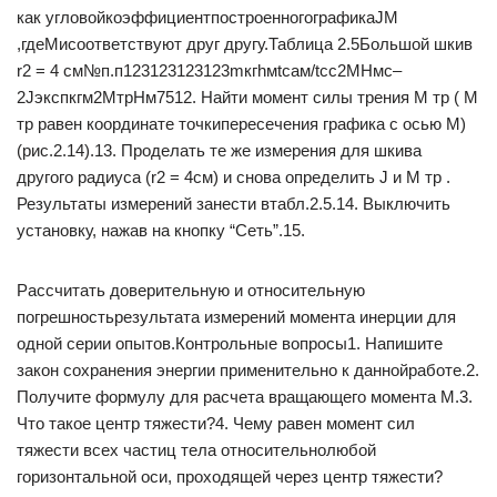
как угловойкоэффициентпостроенногографикаJM
,гдеМисоответствуют друг другу.Таблица 2.5Большой шкив
r2 = 4 см№п.п123123123123mкгhмtcам/tcс2МНмс–
2Jэкспкгм2МтрНм7512. Найти момент силы трения М тр ( М
тр равен координате точкипересечения графика с осью М)
(рис.2.14).13. Проделать те же измерения для шкива
другого радиуса (r2 = 4см) и снова определить J и М тр .
Результаты измерений занести втабл.2.5.14. Выключить
установку, нажав на кнопку “Сеть”.15.
Рассчитать доверительную и относительную
погрешностьрезультата измерений момента инерции для
одной серии опытов.Контрольные вопросы1. Напишите
закон сохранения энергии применительно к даннойработе.2.
Получите формулу для расчета вращающего момента М.3.
Что такое центр тяжести?4. Чему равен момент сил
тяжести всех частиц тела относительнолюбой
горизонтальной оси, проходящей через центр тяжести?