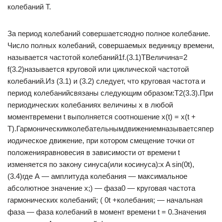
колебаний Т.
За период колебаний совершаетсяодно полное колебание.
Число полных колебаний, совершаемых вединицу времени,
называется частотой колебаний1f.(3.1)ТВеличина=2
f(3.2)называется круговой или циклической частотой
колебаний.Из (3.1) и (3.2) следует, что круговая частота и
период колебанийсвязаны следующим образом:Т2(3.3).При
периодических колебаниях величины х в любой
моментвремени t выполняется соотношение x(t) = x(t +
T).Гармоническимколебательнымдвижениемназываетсяпер
иодическое движение, при котором смещение точки от
положенияравновесия в зависимости от времени t
изменяется по закону синуса(или косинуса):x A sin(0t),
(3.4)где А — амплитуда колебания — максимальное
абсолютное значение х;) — фаза0 — круговая частота
гармонических колебаний; ( 0t +колебания; — начальная
фаза — фаза колебаний в момент времени t = 0.Значения