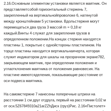
2.16.Основным элементом установки является маятник. Он
представляетсобой горизонтальный стержень 7,
закрепленный на вертикальнойпроволоке 6, натянутой
между кронштейнами 5 установки. Вдольстержня могут
перемещаться два груза 3 массой m = 0,18 кг
каждый.Винты 4 служат для закрепления грузов в
определенном положении.На концах стержня находятся
пластины 1, покрытые с однойстороны пластилином. На
торце пластины находится вертикальнаячерта, которая
служит индикатором для шкалы на прозрачном экране782,
закрывающем маятник, при определении положения и
углаотклонения маятника от положения равновесия. На
пластине имеютсяделения, показывающие расстояние от
оси подвеса маятника.
На самомстержне 7 нанесены поперечные штрихи на
расстоянии 1 см друг отдруга, первый на расстоянии 0,02 м
от оси.5Z67849310a21arZZhДиск (груз)Рис. 2.16«Пистолет»