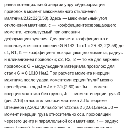
равна потенциальной энергии упругойдеформации
проволок в момент максимального отклонения
маятника:2J2c22(2.58).Здесь — максимальный угол
отклонения маятника, с — коэффициентвозвращающего
момента, используемый при описании
деформациикручения. Для расчета коэффициента с
используется соотношение:G R142 l1с с1 с 2R 42,l2(2.59)где
с1, R1, l1 — коэффициент возвращающего момента, радиус
и длинанижней проволоки; с2, R2, l2 — то же для верхней
проволоки; G – модульсдвига материала проволок: для
стали G = 8 1010 Н/м2.При расчете момента инерции
маятника после удара моментоминерции “пули” можно
пренебречь, тогдаJ = Jм + 2Jг,(2.60)где Jм — момент
инерции маятника без грузов, Jг — момент инерции груза3
(рис.2.16) относительно оси маятника Z.По теореме
Штейнера (2.20):JгJ0ma2r2m4h212ma 2 .(2.61)Здесь J0 —
момент инерции груза относительно оси, проходящей
черезего центр и параллельной оси маятника, r — радиус
груза (диска), h толщина диска, а — расстояние от его