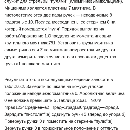
служит для стрельбы “пулями” (алюминиевымикольцами).
Мишенями являются пластины 7 маятника. В
пистолетеимеются две пары ручек — неподвижные 9
подвижные 10. Последниесоединены со стержнем 8 на
который помещается “пуля”.Порядок выполнения
работыУпражнение 1.Определение момента инерции
крутильного маятника791. Установить грузы маятника
симметрично оси Z на минимальномрасстоянии друг от
друга, измерить расстояние от оси проволоки доцентра
груза а1 по шкале маятника.
Результат этого и последующихизмерений заносить в
табл.2.6.2. Замерить по шкале на кожухе угловое
положение неподвижногомаятника 0. Абсолютная величина
0 не должна превышать 5 .Таблица 2.6а1 =№0п/
пград1234Среднее–а2 =град–1градLм0градград––2град3.
Зарядить “пистолет”:а) сдвинуть ручки 9 вперед до упора;б)
Повернуть ручки 9 и поместить на стержень “пулю”;в)
Вернуть ручки 9 в горизонтальное положение и оттянуть