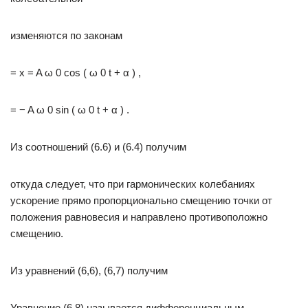
изменяются по законам
= x = A ω 0 cos ( ω 0 t + α ) ,
= − A ω 0 sin ( ω 0 t + α ) .
Из соотношений (6.6) и (6.4) получим
откуда следует, что при гармонических колебаниях
ускорение прямо пропорционально смещению точки от
положения равновесия и направлено противоположно
смещению.
Из уравнений (6,6), (6,7) получим
Уравнение (6.8) называется дифференциальным