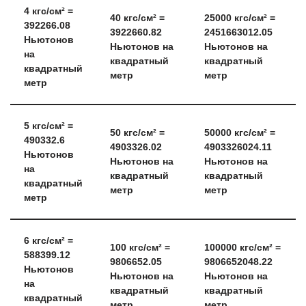
4
кгс/см² =
40
кгс/см² =
25000
кгс/см² =
392266.08
3922660.82
2451663012.05
Ньютонов
Ньютонов на
Ньютонов на
на
квадратный
квадратный
квадратный
метр
метр
метр
5
кгс/см² =
50
кгс/см² =
50000
кгс/см² =
490332.6
4903326.02
4903326024.11
Ньютонов
Ньютонов на
Ньютонов на
на
квадратный
квадратный
квадратный
метр
метр
метр
6
кгс/см² =
100
кгс/см² =
100000
кгс/см² =
588399.12
9806652.05
9806652048.22
Ньютонов
Ньютонов на
Ньютонов на
на
квадратный
квадратный
квадратный
метр
метр