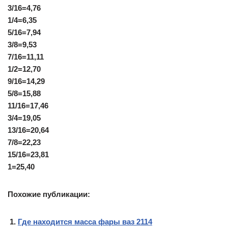
3/16=4,76
1/4=6,35
5/16=7,94
3/8=9,53
7/16=11,11
1/2=12,70
9/16=14,29
5/8=15,88
11/16=17,46
3/4=19,05
13/16=20,64
7/8=22,23
15/16=23,81
1=25,40
Похожие публикации:
Где находится масса фары ваз 2114