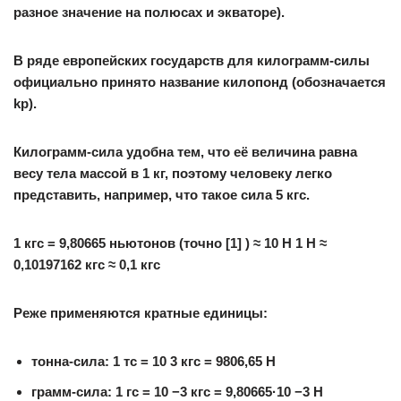
разное значение на полюсах и экваторе).
В ряде европейских государств для килограмм-силы
официально принято название килопонд (обозначается
kp).
Килограмм-сила удобна тем, что её величина равна
весу тела массой в 1 кг, поэтому человеку легко
представить, например, что такое сила 5 кгс.
1 кгс = 9,80665 ньютонов (точно [1] ) ≈ 10 Н 1 Н ≈
0,10197162 кгс ≈ 0,1 кгс
Реже применяются кратные единицы:
тонна-сила
: 1 тс = 10 3 кгс = 9806,65 Н
грамм-сила
: 1 гс = 10 −3 кгс = 9,80665·10 −3 Н