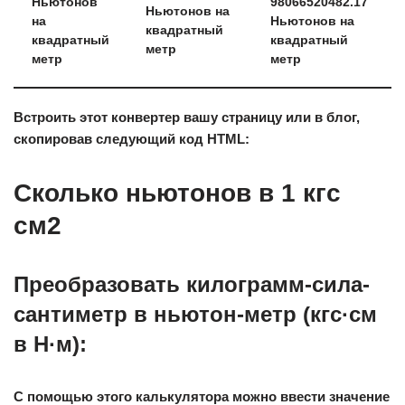
Ньютонов
98066520482.17
Ньютонов на
на
Ньютонов на
квадратный
квадратный
квадратный
метр
метр
метр
Встроить этот конвертер вашу страницу или в блог,
скопировав следующий код HTML:
Сколько ньютонов в 1 кгс
см2
Преобразовать килограмм-сила-
сантиметр в ньютон-метр (кгс·см
в Н·м):
С помощью этого калькулятора можно ввести значение