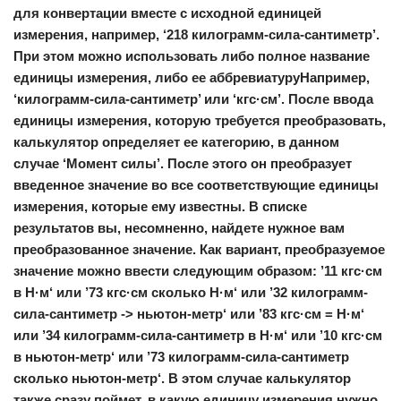
для конвертации вместе с исходной единицей
измерения, например, ‘218 килограмм-сила-сантиметр’.
При этом можно использовать либо полное название
единицы измерения, либо ее аббревиатуруНапример,
‘килограмм-сила-сантиметр’ или ‘кгс·см’. После ввода
единицы измерения, которую требуется преобразовать,
калькулятор определяет ее категорию, в данном
случае ‘Момент силы’. После этого он преобразует
введенное значение во все соответствующие единицы
измерения, которые ему известны. В списке
результатов вы, несомненно, найдете нужное вам
преобразованное значение. Как вариант, преобразуемое
значение можно ввести следующим образом: ’11
кгс·см
в Н·м
‘ или ’73
кгс·см сколько Н·м
‘ или ’32
килограмм-
сила-сантиметр -> ньютон-метр
‘ или ’83
кгс·см = Н·м
‘
или ’34
килограмм-сила-сантиметр в Н·м
‘ или ’10
кгс·см
в ньютон-метр
‘ или ’73
килограмм-сила-сантиметр
сколько ньютон-метр
‘. В этом случае калькулятор
также сразу поймет, в какую единицу измерения нужно