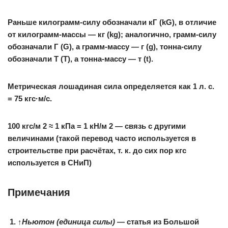
Раньше килограмм-силу обозначали кГ (kG), в отличие
от килограмм-массы — кг (kg); аналогично, грамм-силу
обозначали Г (G), а грамм-массу — г (g), тонна-силу
обозначали Т (T), а тонна-массу — т (t).
Метрическая лошадиная сила определяется как 1 л. с.
= 75 кгс·м/с.
100 кгс/м 2 ≈ 1 кПа = 1 кН/м 2 — связь с другими
величинами (такой перевод часто используется в
строительстве при расчётах, т. к. до сих пор кгс
используется в СНиП)
Примечания
↑
Ньютон (единица силы)
— статья из Большой