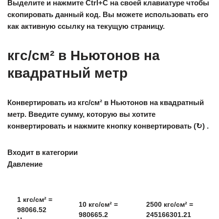
Выделите и нажмите Ctrl+C на своей клавиатуре чтобы
скопировать данный код. Вы можете использовать его
как активную ссылку на текущую страницу.
кгс/см² в Ньютонов на
квадратный метр
Конвертировать из кгс/см² в Ньютонов на квадратный
метр. Введите сумму, которую вы хотите
конвертировать и нажмите кнопку конвертировать (↻) .
Входит в категории
Давление
1
кгс/см² =
10
кгс/см² =
2500
кгс/см² =
98066.52
980665.2
245166301.21