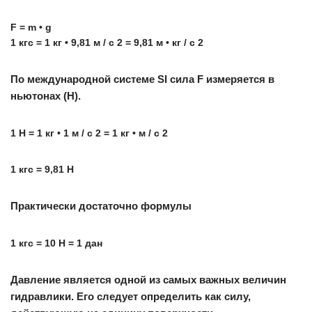
F = m • g
1 кгс = 1 кг • 9,81 м / с 2 = 9,81 м • кг / с 2
По международной системе SI сила F измеряется в
ньютонах (H).
1 H = 1 кг • 1 м / с 2 = 1 кг • м / с 2
1 кгс = 9,81 H
Практически достаточно формулы
1 кгс = 10 H = 1 дан
Давление является одной из самых важных величин
гидравлики. Его следует определить как силу,