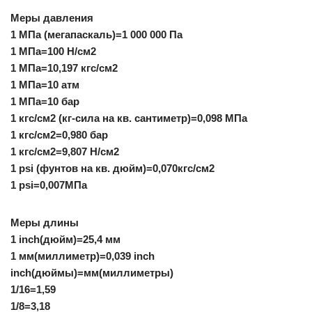
Меры давления
1 МПа (мегапаскаль)=1 000 000 Па
1 МПа=100 Н/см2
1 МПа=10,197 кгс/см2
1 МПа=10 атм
1 МПа=10 бар
1 кгс/см2 (кг-сила на кв. сантиметр)=0,098 МПа
1 кгс/см2=0,980 бар
1 кгс/см2=9,807 Н/см2
1 psi (фунтов на кв. дюйм)=0,070кгс/см2
1 psi=0,007МПа
Меры длины
1 inch(дюйм)=25,4 мм
1 мм(миллиметр)=0,039 inch
inch(дюймы)=мм(миллиметры)
1/16=1,59
1/8=3,18