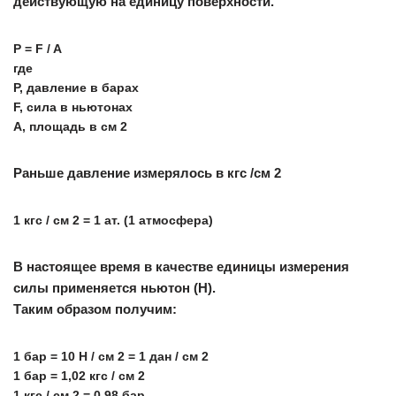
действующую на единицу поверхности.
P = F / A
где
Р, давление в барах
F, сила в ньютонах
A, площадь в см 2
Раньше давление измерялось в кгс /см 2
1 кгс / см 2 = 1 ат. (1 атмосфера)
В настоящее время в качестве единицы измерения
силы применяется ньютон (Н).
Таким образом получим:
1 бар = 10 Н / см 2 = 1 дан / см 2
1 бар = 1,02 кгс / см 2
1 кгс / см 2 = 0,98 бар