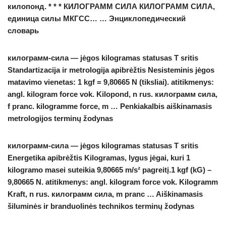
килопонд. * * * КИЛОГРАММ СИЛА КИЛОГРАММ СИЛА,
единица силы МКГСС… … Энциклопедический
словарь
килограмм-сила
— jėgos kilogramas statusas T sritis
Standartizacija ir metrologija apibrėžtis Nesisteminis jėgos
matavimo vienetas: 1 kgf = 9,80665 N (tiksliai). atitikmenys:
angl. kilogram force vok. Kilopond, n rus. килограмм сила,
f pranc. kilogramme force, m … Penkiakalbis aiškinamasis
metrologijos terminų žodynas
килограмм-сила
— jėgos kilogramas statusas T sritis
Energetika apibrėžtis Kilogramas, lygus jėgai, kuri 1
kilogramo masei suteikia 9,80665 m/s² pagreitį.1 kgf (kG) –
9,80665 N. atitikmenys: angl. kilogram force vok. Kilogramm
Kraft, n rus. килограмм сила, m pranc … Aiškinamasis
šiluminės ir branduolinės technikos terminų žodynas