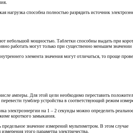
ния.
такая нагрузка способна полностью разрядить источник электроэн
адают небольшой мощностью. Таблетки способны выдать при коро
ивно работать могут только при существенно меньшем значении 
внутреннего элемента значения могут отличаться, то проще пров
числе амперы. Для этой цели необходимо переставить положите
т перевести тумблер устройства в соответствующий режим измер
ка электроэнергии на 1 – 2 секунды можно определить реально
ежиме короткого замыкания.
предельное значение измерений мультиметром. В этом случае
измерения этого параметра электричества.