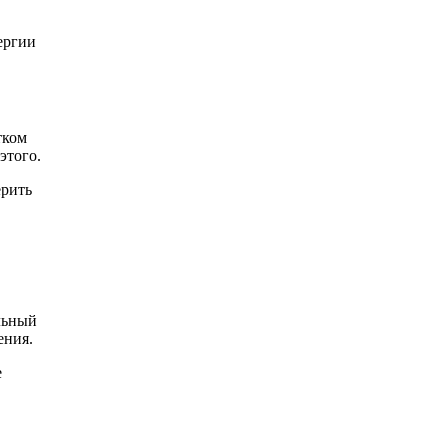
ергии
тком
этого.
ерить
льный
ения.
е