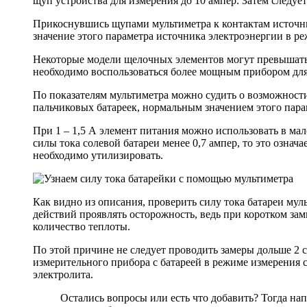
щуп устройства для измерения до 10 ампер. Затем следуе
Прикоснувшись щупами мультиметра к контактам источни
значение этого параметра источника электроэнергии в р
Некоторые модели щелочных элементов могут превышать 
необходимо воспользоваться более мощным прибором для 
По показателям мультиметра можно судить о возможност
пальчиковых батареек, нормальным значением этого парам
При 1 – 1,5 А элемент питания можно использовать в ма
силы тока солевой батареи менее 0,7 ампер, то это означа
необходимо утилизировать.
Как видно из описания, проверить силу тока батареи му
действий проявлять осторожность, ведь при коротком за
количество теплоты.
По этой причине не следует проводить замеры дольше 2 
измерительного прибора с батареей в режиме измерения с
электролита.
Остались вопросы или есть что добавить? Тогда нап