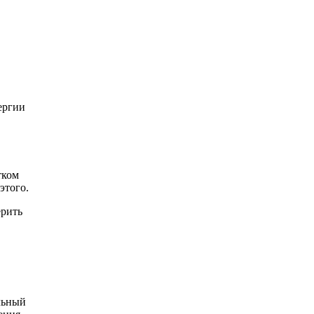
ергии
тком
этого.
ерить
льный