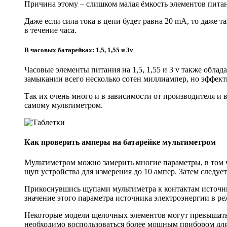
Причина этому – слишком малая ёмкость элементов пита
Даже если сила тока в цепи будет равна 20 mA, то даже 
в течение часа.
В часовых батарейках: 1,5, 1,55 и 3v
Часовые элементы питания на 1,5, 1,55 и 3 v также обл
замыкании всего несколько сотен миллиампер, но эффект
Так их очень много и в зависимости от производителя и 
самому мультиметром.
Как проверить амперы на батарейке мультиметром
Мультиметром можно замерить многие параметры, в том 
щуп устройства для измерения до 10 ампер. Затем следуе
Прикоснувшись щупами мультиметра к контактам источни
значение этого параметра источника электроэнергии в р
Некоторые модели щелочных элементов могут превышать 
необходимо воспользоваться более мощным прибором для 