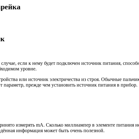
арейка
ек
 случае, если к нему будет подключен источник питания, спосо
бходимом уровне.
ройства или источник электричества из строя. Обычные пальчи
от параметр, прежде чем установить источник питания в прибор.
 принято измерять mA. Сколько миллиампер в элементе питания н
едённая информация может быть очень полезной.