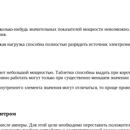
сколько-нибудь значительных показателей мощности невозможно.
ния.
такая нагрузка способна полностью разрядить источник электроэн
адают небольшой мощностью. Таблетки способны выдать при коро
ивно работать могут только при существенно меньшем значении 
внутреннего элемента значения могут отличаться, то проще пров
метром
числе амперы. Для этой цели необходимо переставить положите