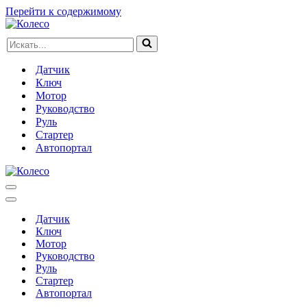
Перейти к содержимому
Искать...
Датчик
Ключ
Мотор
Руководство
Руль
Стартер
Автопортал
Меню
навигации
Меню
навигации
Датчик
Ключ
Мотор
Руководство
Руль
Стартер
Автопортал