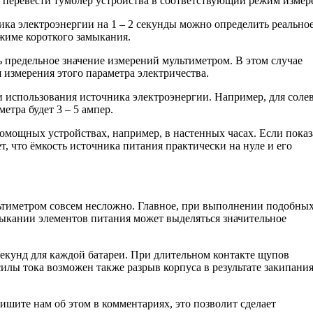
т перевести тумблер устройства в соответствующий режим измер
ка электроэнергии на 1 – 2 секунды можно определить реально
ежиме короткого замыкания.
предельное значение измерений мультиметром. В этом случае
измерения этого параметра электричества.
и использования источника электроэнергии. Например, для соле
етра будет 3 – 5 ампер.
ломощных устройствах, например, в настенных часах. Если показ
ет, что ёмкость источника питания практически на нуле и его
льтиметром совсем несложно. Главное, при выполнении подобны
мыкании элементов питания может выделяться значительное
секунд для каждой батареи. При длительном контакте щупов
илы тока возможен также разрыв корпуса в результате закипани
ишите нам об этом в комментариях, это позволит сделает