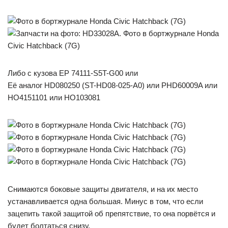
Либо с кузова EP 74111-S5T-G00 или
Её аналог HD080250 (ST-HD08-025-A0) или PHD60009A или
HO4151101 или HO103081
Снимаются боковые защиты двигателя, и на их место
устанавливается одна большая. Минус в том, что если
зацепить такой защитой об препятствие, то она порвётся и
будет болтаться снизу.