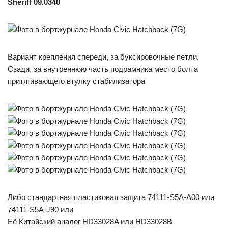
Sheriff 09.0340
Вариант крепления спереди, за буксировочные петли.
Сзади, за внутреннюю часть подрамника место болта
притягивающего втулку стабилизатора
Либо стандартная пластиковая защита 74111-S5A-A00 или
74111-S5A-J90 или
Её Китайский аналог HD33028A или HD33028B