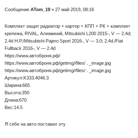
Сообщение
ATom_19
» 27 май 2019, 08:16
Комплект защит радиатор + картер + КПП + РК + комплект
крепежа, RIVAL, Алюминий, Mitsubishi L200 2015-, V — 2.4d;
2.4d H.P./Mitsubishi Pajero Sport 2016-, V — 3.0; 2.4d./Fiat
Fullback 2016-, V — 2.4d
https://www.автоброня.рф/
https://www.автоброня.рф/getimg//files/ . _image.jpg
https://www.автоброня.рф/getimg//files/ . _image.jpg
Артикул:K333.4046.3
Ширина:665
Высота:350
Длина:670
Вес:14.5
Я себе на авто поставил эту