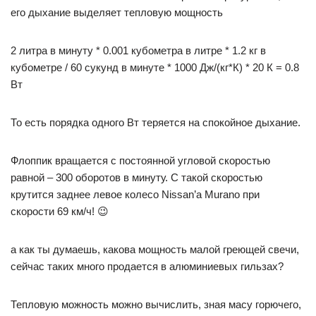
его дыхание выделяет тепловую мощность
2 литра в минуту * 0.001 кубометра в литре * 1.2 кг в
кубометре / 60 сукунд в минуте * 1000 Дж/(кг*К) * 20 К = 0.8
Вт
То есть порядка одного Вт теряется на спокойное дыхание.
Флоппик вращается с постоянной угловой скоростью
равной – 300 оборотов в минуту. С такой скоростью
крутится заднее левое колесо Nissan’а Murano при
скорости 69 км/ч! 😉
а как ты думаешь, какова мощность малой греющей свечи,
сейчас таких много продается в алюминиевых гильзах?
Тепловую можность можно вычислить, зная масу горючего,