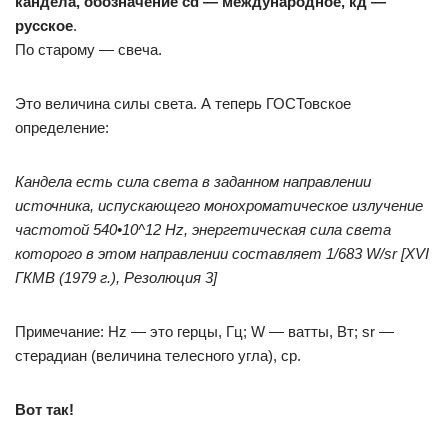
кандела, обозначение cd — международное, кд —
русское
.
По старому — свеча.
Это величина силы света. А теперь ГОСТовское
определение:
Кандела есть сила света в заданном направлении
источника, испускающего монохроматическое излучение
частотой 540•10^12 Hz, энергетическая сила света
которого в этом направлении составляет 1/683 W/sr [XVI
ГКМВ (1979 г.), Резолюция 3]
Примечание: Hz — это герцы, Гц; W — ватты, Вт; sr —
стерадиан (величина телесного угла), ср.
Вот так!