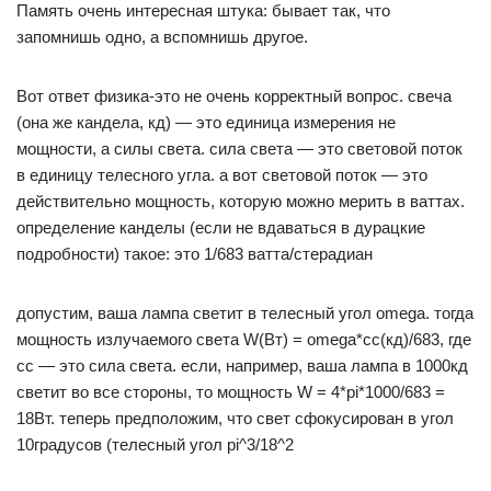
Память очень интересная штука: бывает так, что
запомнишь одно, а вспомнишь другое.
Вот ответ физика-это не очень корректный вопрос. свеча
(она же кандела, кд) — это единица измерения не
мощности, а силы света. сила света — это световой поток
в единицу телесного угла. а вот световой поток — это
действительно мощность, которую можно мерить в ваттах.
определение канделы (если не вдаваться в дурацкие
подробности) такое: это 1/683 ватта/стерадиан
допустим, ваша лампа светит в телесный угол omega. тогда
мощность излучаемого света W(Вт) = omega*сс(кд)/683, где
сс — это сила света. если, например, ваша лампа в 1000кд
светит во все стороны, то мощность W = 4*pi*1000/683 =
18Вт. теперь предположим, что свет сфокусирован в угол
10градусов (телесный угол pi^3/18^2