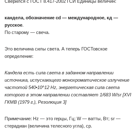
Сверился с ГОСТ 8.417-2002 ГСИ Единицы величин:
кандела, обозначение cd — международное, кд —
русское
.
По старому — свеча.
Это величина силы света. А теперь ГОСТовское
определение:
Кандела есть сила света в заданном направлении
источника, испускающего монохроматическое излучение
частотой 540•10^12 Hz, энергетическая сила света
которого в этом направлении составляет 1/683 W/sr [XVI
ГКМВ (1979 г.), Резолюция 3]
Примечание: Hz — это герцы, Гц; W — ватты, Вт; sr —
стерадиан (величина телесного угла), ср.