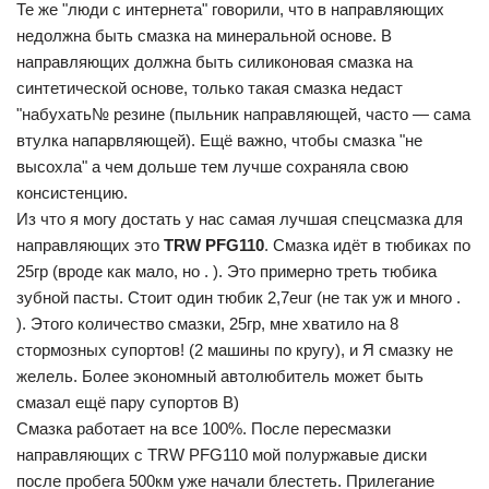
Те же "люди с интернета" говорили, что в направляющих
недолжна быть смазка на минеральной основе. В
направляющих должна быть силиконовая смазка на
синтетической основе, только такая смазка недаст
"набухать№ резине (пыльник направляющей, часто — сама
втулка напарвляющей). Ещё важно, чтобы смазка "не
высохла" а чем дольше тем лучше сохраняла свою
консистенцию.
Из что я могу достать у нас самая лучшая спецсмазка для
направляющих это
TRW PFG110
. Смазка идёт в тюбиках по
25гр (вроде как мало, но . ). Это примерно треть тюбика
зубной пасты. Стоит один тюбик 2,7eur (не так уж и много .
). Этого количество смазки, 25гр, мне хватило на 8
стормозных супортов! (2 машины по кругу), и Я смазку не
желель. Более экономный автолюбитель может быть
смазал ещё пару супортов B)
Смазка работает на все 100%. После пересмазки
направляющих с TRW PFG110 мой полуржавые диски
после пробега 500км уже начали блестеть. Прилегание