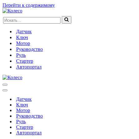
Перейти к содержимому
Искать...
Датчик
Ключ
Мотор
Руководство
Руль
Стартер
Автопортал
Меню
навигации
Меню
навигации
Датчик
Ключ
Мотор
Руководство
Руль
Стартер
Автопортал