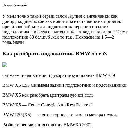
Павел Ракицкий
У меня точно такой серый салон .Купил с англичанки как
донор , водительское как новое и все остальное на призапас
оригинальной кожи а подлокотник перешил с задних
подголовников в отелье выглядит как завод цена салона 120у.е
подлокотник 80 бел.руб .как то так . Покраска на 1.5—2
года.Удачи
Как разобрать подлокотник BMW x5 e53
снимаем подлокотник и декоратинвую панель ВМW е39
BMW X5 E53 Снимаем задний подлокотник и подстаканники
BMW X5 как разобрать центральную консоль
BMW X5 — Center Console Arm Rest Removal
BMW E53(X5) — снятие торпеды и замена мотора печки.
Разбор и реставрация сидения BMWX5 2005