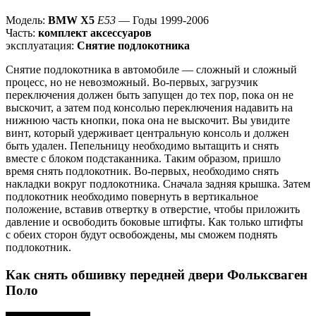
Модель:
BMW X5
E53
— Годы 1999-2006
Часть:
комплект аксессуаров
эксплуатация:
Снятие подлокотника
Снятие подлокотника в автомобиле — сложный и сложный
процесс, но не невозможный. Во-первых, загрузчик
переключения должен быть запущен до тех пор, пока он не
выскочит, а затем под консолью переключения надавить на
нижнюю часть кнопки, пока она не выскочит. Вы увидите
винт, который удерживает центральную консоль и должен
быть удален. Пепельницу необходимо вытащить и снять
вместе с блоком подстаканника. Таким образом, пришло
время снять подлокотник. Во-первых, необходимо снять
накладки вокруг подлокотника. Сначала задняя крышка. Затем
подлокотник необходимо повернуть в вертикальное
положение, вставив отвертку в отверстие, чтобы приложить
давление и освободить боковые штифты. Как только штифты
с обеих сторон будут освобождены, мы сможем поднять
подлокотник.
Как снять обшивку передней двери Фольксваген
Поло