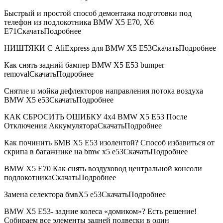
Быстрый и простой способ демонтажа подготовки под
телефон из подлокотника BMW X5 E70, X6
E71СкачатьПодробнее
НИШТЯКИ С AliExpress для BMW X5 E53СкачатьПодробнее
Как снять задний бампер BMW X5 E53 bumper
removalСкачатьПодробнее
Снятие и мойка дефлекторов направления потока воздуха
BMW X5 e53СкачатьПодробнее
КАК СБРОСИТЬ ОШИБКУ 4х4 BMW X5 E53 После
Отключения АккумулятораСкачатьПодробнее
Как починить БМВ Х5 Е53 изолентой? Способ избавиться от
скрипа в багажнике на bmw x5 e53СкачатьПодробнее
BMW Х5 Е70 Как снять воздуховод центральной консоли
подлокотникаСкачатьПодробнее
Замена селектора бмвХ5 е53СкачатьПодробнее
BMW X5 E53- задние колеса «домиком»? Есть решение!
Собираем все элементы задней подвески в один