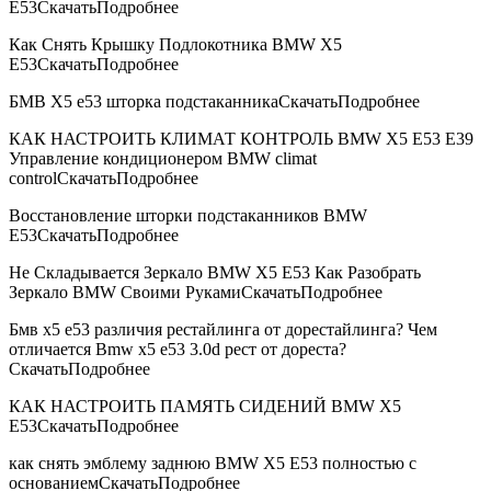
E53СкачатьПодробнее
Как Снять Крышку Подлокотника BMW X5
E53СкачатьПодробнее
БМВ Х5 е53 шторка подстаканникаСкачатьПодробнее
КАК НАСТРОИТЬ КЛИМАТ КОНТРОЛЬ BMW X5 E53 E39
Управление кондиционером BMW climat
controlСкачатьПодробнее
Восстановление шторки подстаканников BMW
E53СкачатьПодробнее
Не Складывается Зеркало BMW X5 E53 Как Разобрать
Зеркало BMW Своими РукамиСкачатьПодробнее
Бмв х5 е53 различия рестайлинга от дорестайлинга? Чем
отличается Bmw x5 e53 3.0d рест от дореста?
СкачатьПодробнее
КАК НАСТРОИТЬ ПАМЯТЬ СИДЕНИЙ BMW X5
E53СкачатьПодробнее
как снять эмблему заднюю BMW X5 E53 полностью с
основаниемСкачатьПодробнее