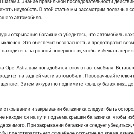
 шагами. Знание правильной последовательности действи
ежать неудобств. В этой статье мы рассмотрим полезные со
ашего автомобиля.
уры открывания багажника убедитесь, что автомобиль нах
 выключен. Это обеспечит безопасность и предотвратит во
вы находитесь на ровной поверхности, чтобы избежать перек
а Opel Astra вам понадобится ключ от автомобиля. Вставьт
аходится на задней части автомобиля. Поворачивайте ключ 
е щелкнет. Затем аккуратно поднимите крышку багажника, де
ри открывании и закрывании багажника следует быть остор
 не находится на пути подъема крышки багажника, чтобы и
держимого. При закрывании багажника следует убедиться, 
тобы предотвратить его случайное открытие во время движе