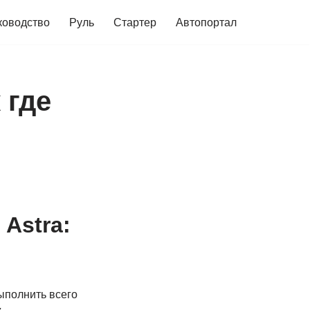
ководство
Руль
Стартер
Автопортал
 где
Astra:
ыполнить всего