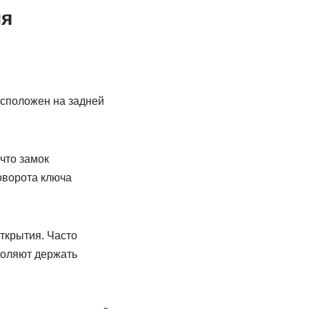
ия
асположен на задней
что замок
оворота ключа
ткрытия. Часто
воляют держать