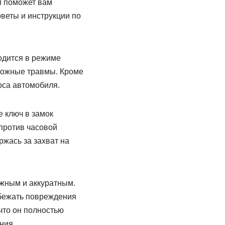
й поможет вам
веты и инструкции по
одится в режиме
зможные травмы. Кроме
оса автомобиля.
е ключ в замок
против часовой
ржась за захват на
ожным и аккуратным.
збежать повреждения
что он полностью
ния.