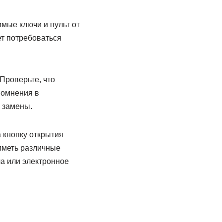
имые ключи и пульт от
ет потребоваться
 Проверьте, что
сомнения в
х замены.
а кнопку открытия
 иметь различные
а или электронное