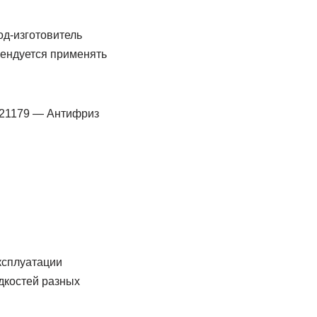
од-изготовитель
мендуется применять
 21179 — Антифриз
ксплуатации
дкостей разных