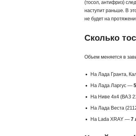
(тосол, антифриз) след
наступит раньше. В эт
не будет на протяжени
Сколько то
Объем меняется в зав
На Лада Гранта, К
На Лада Ларгус —
5
На Ниве 4х4 (ВАЗ 2
На Лада Веста (21
На Lada XRAY —
7 