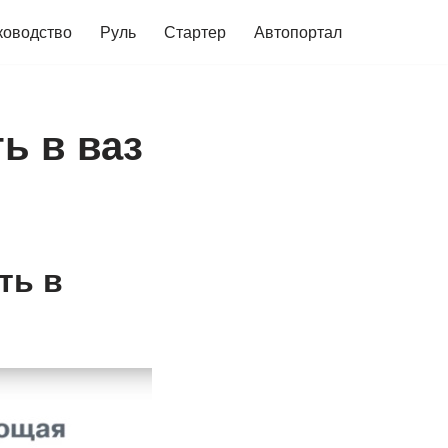
ководство
Руль
Стартер
Автопортал
ь в ваз
ть в