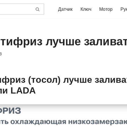
Датчик
Ключ
Мотор
Ру
нтифриз лучше заливат
3
ифриз (тосол) лучше залива
ли LADA