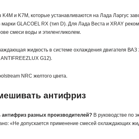
в K4M и K7M, которые устанавливаются на Лада Ларгус зав
 марки GLACOEL RX (тип D). Для Лада Веста и XRAY реко
нове смеси воды и этиленгликолем.
хлаждающая жидкость в системе охлаждения двигателя ВАЗ
ec ANTIFREEZLUX G12).
olstream NRC желтого цвета.
мешивать антифриз
 антифриз разных производителей?
В руководстве по э
ано: «Не допускается применение смесей охлаждающих жи