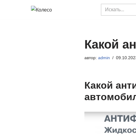
Перейти
к
содержимому
Какой а
автор:
admin
09.10.202
Какой ант
автомоби