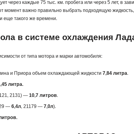
ует через каждые 75 тыс. км. пробега или через 5 лет, в зави
от момент важно правильно выбрать подходящую жидкость, 
и еще такого же времени.
сола в системе охлаждения Лад
исимости от типа мотора и марки автомобиля:
алина и Приора объем охлаждающей жидкости
7,84 литра
.
,45 литра.
121, 2131) —
10,7 литров
.
129 —
6,4л
, 21179 —
7,0л
).
литров.