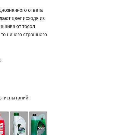
нозначного ответа
идают цвет исходя из
смешивают тосол
 то ничего страшного
о:
ы испытаний: