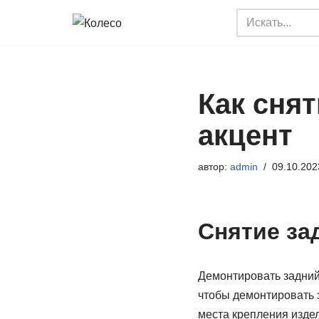
Перейти
к
содержимому
Как сня
акцент
автор:
admin
09.10.202
Снятие за
Демонтировать задний
чтобы демонтировать з
места крепления издел