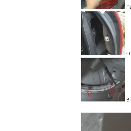
По
От
Вн