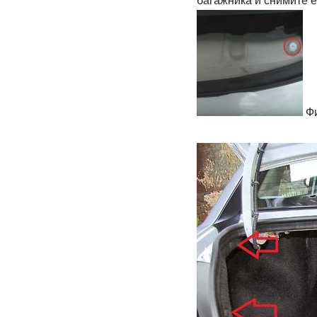
багажника и снимите е
Фи