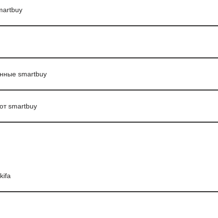
martbuy
анные smartbuy
от smartbuy
ifa