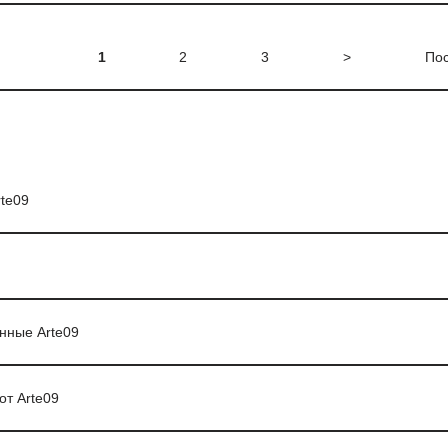
1
2
3
>
По
te09
нные Arte09
от Arte09