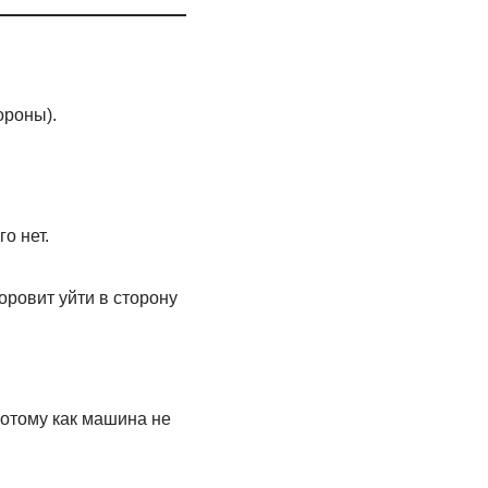
ороны).
о нет.
оровит уйти в сторону
потому как машина не