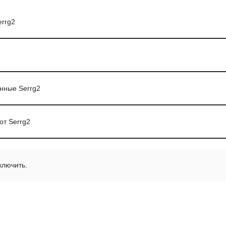
rrg2
анные Serrg2
от Serrg2
ключить.