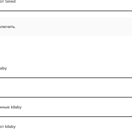
от Sined
ключить.
laby
нные kilaby
т kilaby