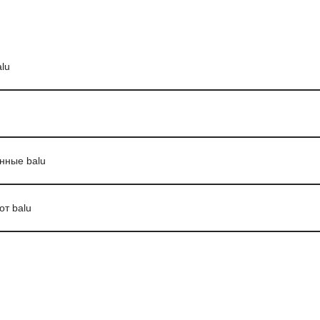
lu
нные balu
от balu