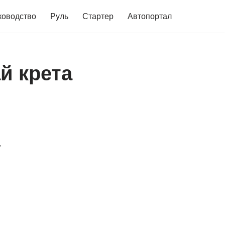
ководство
Руль
Стартер
Автопортал
й крета
а