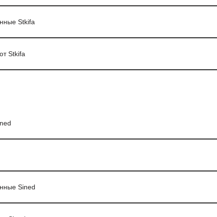
нные Stkifa
т Stkifa
ned
анные Sined