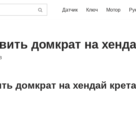
Датчик
Ключ
Мотор
Ру
вить домкрат на хенда
3
ить домкрат на хендай крет