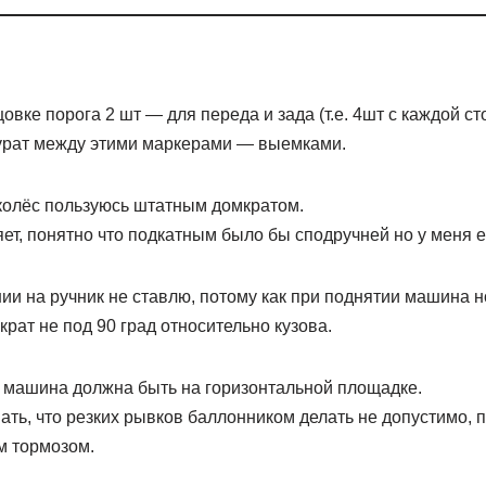
овке порога 2 шт — для переда и зада (т.е. 4шт с каждой ст
курат между этими маркерами — выемками.
колёс пользуюсь штатным домкратом.
ет, понятно что подкатным было бы сподручней но у меня ег
и на ручник не ставлю, потому как при поднятии машина н
крат не под 90 град относительно кузова.
и машина должна быть на горизонтальной площадке.
ть, что резких рывков баллонником делать не допустимо, 
м тормозом.