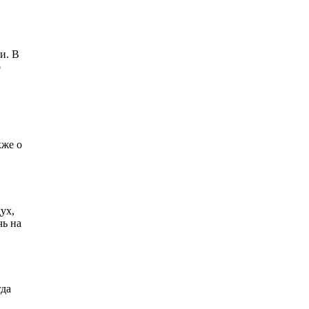
и. В
о
кже о
ух,
чь на
гда