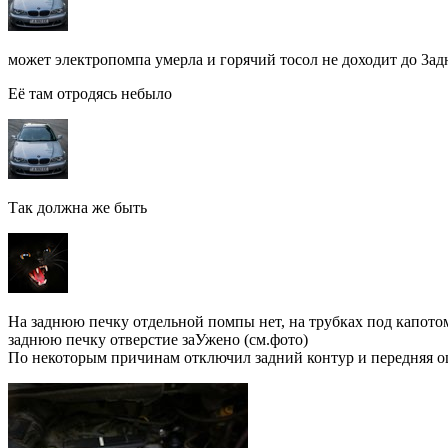
может электропомпа умерла и горячий тосол не доходит до 3ад
Её там отродясь небыло
Так должна же быть
На заднюю печку отдельной помпы нет, на трубках под капото
заднюю печку отверстие заУжено (см.фото)
По некоторым причинам отключил задний контур и передняя о