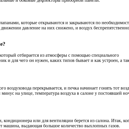
ральные и боковые дефлекторы приборной панели.
апанами, которые открываются и закрываются по необходимост
 движении давление на них снижено, и воздух беспрепятственн
не?
 который отбирается из атмосферы с помощью специального
ик и для чего он нужен, каких типов бывает и как устроен, а та
о воздуховода перекрывается, и печка начинает гонять тот возд
минус на улице, температура воздуха в салоне у постоявшей но
, кондиционера или для вентиляции берется из салона. Итак, ко
ет машина, выдающая большое количество выхлопных газов.