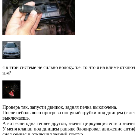
я в этой системе не сильно волоку. т.е. то что я на климе отк
зря?
Проверь так, запусти движок, задняя печка выключена.
После небольшого прогрева пощупай трубки под днищем (с лево
выключаешь.
А вот если одна теплее другой, значит циркуляция есть и значи
У меня клапан под днищем раньше блокировал движение антифр
снял сейчас и отключил задний контур…