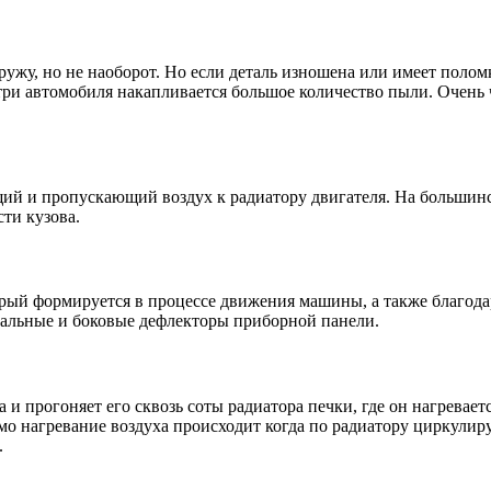
ужу, но не наоборот. Но если деталь изношена или имеет поломк
утри автомобиля накапливается большое количество пыли. Очень 
ий и пропускающий воздух к радиатору двигателя. На большин
ти кузова.
орый формируется в процессе движения машины, а также благода
ральные и боковые дефлекторы приборной панели.
и прогоняет его сквозь соты радиатора печки, где он нагреваетс
мо нагревание воздуха происходит когда по радиатору циркулир
.