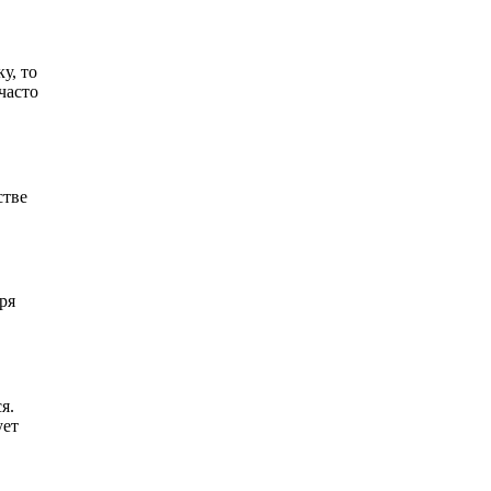
у, то
часто
стве
ря
я.
ует