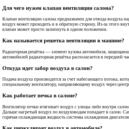
Для чего нужен клапан вентиляции салона?
Клапан вентиляции салона предназначен для отвода воздуха нар
воздух может проходить и в обратную сторону. Из-за этого вн
клапан может просто залипнуть в одном положении.
Как называется решетка вентиляции в машине?
Радиаторная решётка — элемент кузова автомобиля, защищающ
автомобилей радиаторная решётка располагается в передней час
Откуда идет забор воздуха в салон?
Подача воздуха производится за счет набегающего потока, кот
специальному вентилятору, направляющему воздух через цент
Как работает печка в салоне?
Вентилятор печки втягивает воздух с улицы либо внутри салона 
Дальше нагретый воздух по воздуховодам попадает в салон. Са
горячая охлаждающая жидкость системы охлаждения двигателя
Как циркулирует воздух в автомобиле?