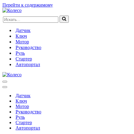
Перейти к содержимому
Искать...
Датчик
Ключ
Мотор
Руководство
Руль
Стартер
Автопортал
Меню
навигации
Меню
навигации
Датчик
Ключ
Мотор
Руководство
Руль
Стартер
Автопортал