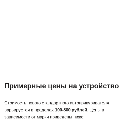
FAW – от 100-110 рублей.
KIOKI – от 185 до 300 рублей.
AIRLINE – около 210 рублей.
BEP Marine – около 700-800 рублей.
SKYWAY – от 200-300 рублей.
Great Wall – около 410 рублей.
Ruei – от 300 рублей.
Стоимость брендовых прикуривателей нестандартной
формы может достигать
1000 рублей
. Б/у устройства
продаются по цене
от 50 до 500 рублей
.
Доставка может обойтись в сумму
от 150 до 500 и более
рублей
. Стоимость услуги зависит от удаленности