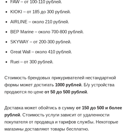
покупателя от продавца и тарифов службы. Некоторые
магазины доставляют товары бесплатно.
Советы по выбору и покупке
прикуривателя
Стоимость стандартных прикуривателей невысокая.
Поэтому лучше не экономить и покупать новые устройства.
Б/у прикуриватели обычно быстро выходят из строя. На
новые изделия дается гарантия. Предпочтение лучше
отдавать известным и проверенным маркам. Хорошие
отзывы оставляют автомобилисты об автоприкуривателях
брендов
SKYWAY
,
KIOKI
,
AIRLINE
,
Great Wall
. Изделия
этих компаний стоят недорого и
служат долго
. Что
касается формы, тут выбор нужно делать, исходя из
личных предпочтений. Прикуриватели необычной формы
будут служить украшением салона машины, но за их
покупку придется заплатить больше. Для большинства