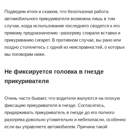
если вы управляете автомобилем. Причина такой
неисправности кроется в «разнашивании» усиков в гнезде,
после чего они просто перестают держать прикуриватель.
Устраняется такая проблема довольно легко: вам
необходимо немножко подогнуть усики.
Перегорела спираль головки
прикуривателя
Причиной тому, что прикуриватель перестал работать,
может послужить перегорание спирали на самом
прикуривателе. В данном случае справиться с проблемой
поможет замена головки прикуривателя на новую. Если вы
не можете найти нужную деталь, вы можете
самостоятельно провести несложный ремонт – очистить
спиральку головки от нагара и копоти.