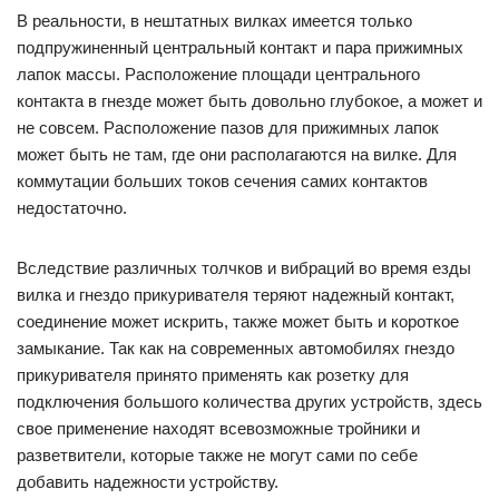
добавить надежности устройству.
Подведем итоги и скажем, что безотказная работа
автомобильного прикуривателя возможна лишь в том
случае, когда использование последнего сводится к его
прямому предназначению –разогреву спирали вставки и
прикуриванию сигарет. В противном случае, вы рано или
поздно столкнетесь с одной из неисправностей, о которых
мы поговорим ниже.
Не фиксируется головка в гнезде
прикуривателя
Очень часто бывает, что водители жалуются на плохую
фиксацию прикуривателя в гнезде. Согласитесь,
придерживать прикуриватель в гнезде до его полного
разогрева довольно утомительно и небезопасно, особенно