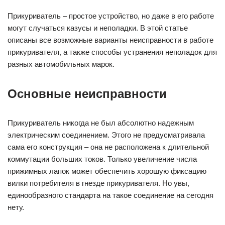
нету.
В реальности, в нештатных вилках имеется только
подпружиненный центральный контакт и пара прижимных
лапок массы. Расположение площади центрального
контакта в гнезде может быть довольно глубокое, а может и
не совсем. Расположение пазов для прижимных лапок
может быть не там, где они располагаются на вилке. Для
коммутации больших токов сечения самих контактов
недостаточно.
Вследствие различных толчков и вибраций во время езды
вилка и гнездо прикуривателя теряют надежный контакт,
соединение может искрить, также может быть и короткое
замыкание. Так как на современных автомобилях гнездо
прикуривателя принято применять как розетку для
подключения большого количества других устройств, здесь
свое применение находят всевозможные тройники и
разветвители, которые также не могут сами по себе