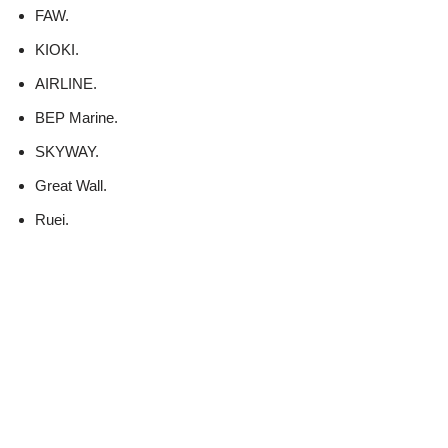
FAW.
KIOKI.
AIRLINE.
BEP Marine.
SKYWAY.
Great Wall.
Ruei.
Примерные цены на устройство
Стоимость нового стандартного автоприкуривателя
варьируется в пределах
100-800 рублей
. Цены в
зависимости от марки приведены ниже: