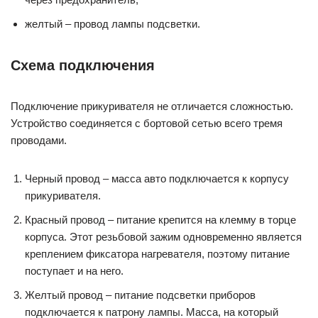
Желтый провод – питание подсветки приборов
подключается к патрону лампы. Масса, на который
подается через его контакт с корпусом прикуривателя.
Функции
В современном обществе важен не столько прикуриватель,
сколько само его гнездо. Именно в это отверстие
вставляются другие электрические приборы, без которых
многим автолюбителям просто не обойтись. Говоря
простым языком, гнездо – это так называемая розетка,
только не в доме, а в машине. С его помощью можно
заряжать свой сотовый, подключать навигаторы и радары,
а также пользоваться мобильной автомойкой. С каждым
годом рынок пополняется более новыми, разнообразными
автомобильными аксессуарами и гаджетами, которые