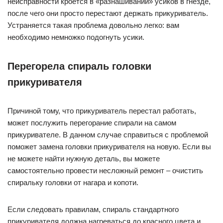
Если следовать правилам, спираль стандартного
прикуривателя должна нагреваться до красного цвета и
выщелкиваться через 20 секунд после включения. В том
случае, если она делает это быстрее или медленнее,
отрегулировать время можно благодаря разгибу или
подгибу контактов прикуривателя. Если регулировка не
дала результатов, решить проблему можно с помощью
замены детали.
Перегорел предохранитель
прикуривателя
Перегорание предохранителя зачастую происходит по вине
самого автомобилиста, который любит подключать
множество дополнительных приборов посредством
разветвителя. Таким образом, на прикуриватель
возлагается повышенная нагрузка, а так как по своим
особенностям данное устройство рассчитано