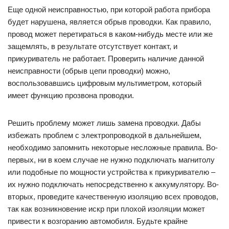
привести к возгоранию автомобиля. Будьте крайне
осторожны и внимательны!
Другие проблемы в работе
К сожалению, существует еще ряд причин, почему не
работает прикуриватель в автомобиле. Все они разные и у
каждой марки автомобиля может быть своя.
Многие владельцы Dodge Caliber также сталкиваются с
проблемой неработающего прикуривателя. Чаще всего
ломается устройство во время работы в нем другого
девайса, а с панели начинает появляться дым. Происходит
это из-за перенапряжения, которое дают более мощные
приборы, подключенные к разъему. В данной модели такая
поломка может привести к проблемам в работе других
устройств, так как сгоревший провод находится в общем