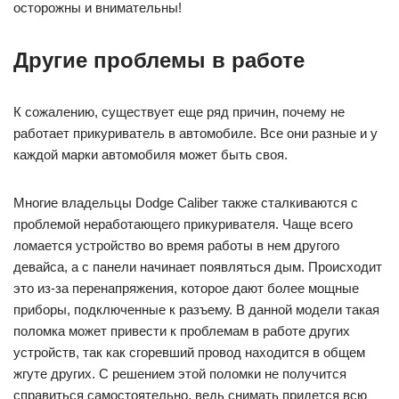
жгуте других. С решением этой поломки не получится
справиться самостоятельно, ведь снимать придется всю
переднюю консоль. Такая поломка может быть
неоднократной, поэтому лучше всего будет установить
предохранитель в самом прикуривателе.
На отечественных марках машин тоже часто случаются
казусы в работе прикуривателя. Конечно, чаще всего
перегорают предохранители из-за неправильного
использования разъема прибора. Проверить, почему не
работает прикуриватель на ВАЗ 2110 достаточно просто.
Включите вентилятор печки – если он не работает, то
причина в предохранителе F18. Дело в том, что эти два
устройства работают от одного предохранителя и его
перегорание ведет к выходу из строя сразу двух приборов.
Для его замены не нужно лезть под капот, он находится
слева от руля в блоке предохранителей. Однако если
вентилятор работает, то не стоит сразу грешить на