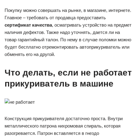
металлического патрона нихромовая спираль, которая
разогревается. Патрон вставляется в гнездо
прикуривателя, находящееся в разных местах салона. При
нажатии на рукоятку происходит замыкание контактов,
вследствие чего спираль начинает греться. После того, как
нагрев достиг максимальной точки, срабатывает термореле
и прибор отщелкивается до первоначального положения.
Напряжение тока цепи составляет 12 вольт. Поэтому не
рекомендовано подключать к разъему прикуривателя
более мощные устройства. Это приведет к перегреву и
перегоранию предохранителя.
На сам прибор приходит три провода:
черный – минус или масса, которая приходит на кузов
авто;
красный – отвечает за напряжение нагревательного