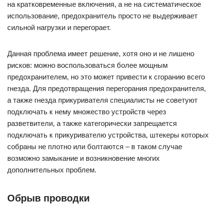
Еще одной неисправностью, при которой работа прибора
будет нарушена, является обрыв проводки. Как правило,
провод может перетираться в каком-нибудь месте или же
защемлять, в результате отсутствует контакт, и
прикуриватель не работает. Проверить наличие данной
неисправности (обрыв цепи проводки) можно,
воспользовавшись цифровым мультиметром, который
имеет функцию прозвона проводки.
Решить проблему может лишь замена проводки. Дабы
избежать проблем с электропроводкой в дальнейшем,
необходимо запомнить некоторые несложные правила. Во-
первых, ни в коем случае не нужно подключать магнитолу
или подобные по мощности устройства к прикуривателю –
их нужно подключать непосредственно к аккумулятору. Во-
вторых, проведите качественную изоляцию всех проводов,
так как возникновение искр при плохой изоляции может