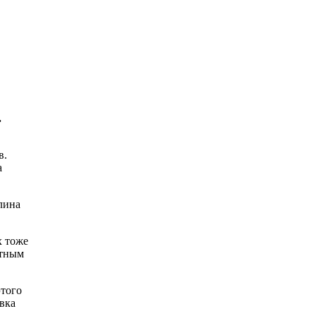
.
в.
а
лина
х тоже
ртным
этого
овка