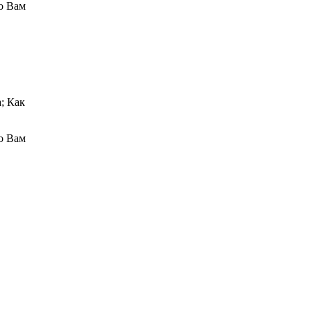
го Вам
а; Как
го Вам