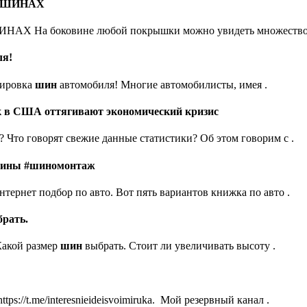
А ШИНАХ
Х На боковине любой покрышки можно увидеть множество
ля!
кировка
шин
автомобиля! Многие автомобилисты, имея .
Как в США оттягивают экономический кризис
 Что говорят свежие данные статистики? Об этом говорим с .
#шины #шиномонтаж
нтернет подбор по авто. Вот пять вариантов книжка по авто .
рать.
Какой размер
шин
выбрать. Стоит ли увеличивать высоту .
me/interesnieideisvoimiruka. ​ Мой резервный канал .