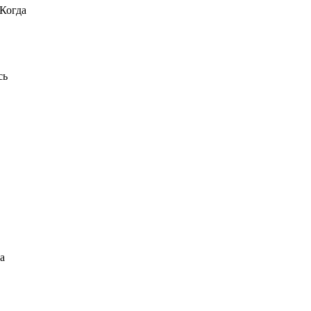
 Когда
сь
а