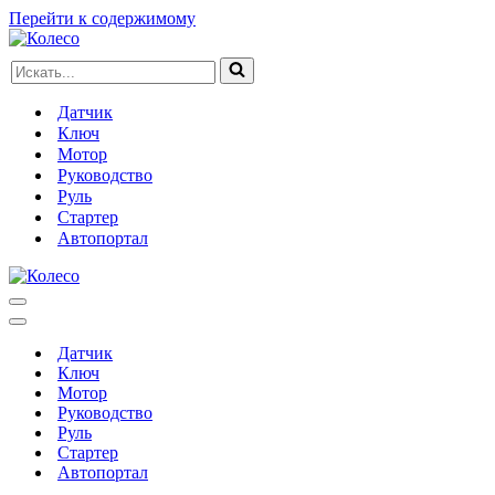
Перейти к содержимому
Искать...
Датчик
Ключ
Мотор
Руководство
Руль
Стартер
Автопортал
Меню
навигации
Меню
навигации
Датчик
Ключ
Мотор
Руководство
Руль
Стартер
Автопортал