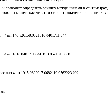
Он позволяет определить разницу между шинами в сантиметрах,
лятора вы можете рассчитать и сравнить диаметр шины, ширину
г) 4 шт.146.526158.0321610.0401711.044
г) 4 шт.1610.0401711.0441813.0521915.060
ес (кг) 4 шт.1915.0602017.0682119.0762223.092
рам.