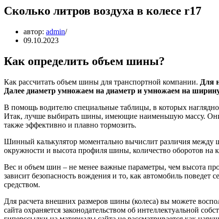
Сколько литров воздуха в колесе r17
автор:
admin
09.10.2023
Как определить объем шины?
Как рассчитать объем шины для транспортной компании.
Для 
Далее диаметр умножаем на диаметр и умножаем на ширину,
В помощь водителю специальные таблицы, в которых наглядно 
Итак, лучше выбирать шины, имеющие наименьшую массу. Они 
также эффективно и плавно тормозить.
Шинный калькулятор моментально вычислит различия между ши
окружности и высота профиля шины, количество оборотов на к
Вес и объем шин – не менее важные параметры, чем высота про
зависит безопасность вождения и то, как автомобиль поведет 
средством.
Для расчета внешних размеров шины (колеса) вы можете восп
сайта охраняется законодательством об интеллектуальной собст
гиперссылки на материалы сайта не рассматривается как наруш