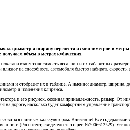
начала диаметр и ширину перевести из миллиметров в метры
 получаем объем в метрах кубических
.
показана взаимозависимость веса шин и их габаритных размеро
влияют на способность автомобиля быстро набирать скорость, 
нами и отобразит их в таблице. А именно: диаметр, ширина, д
илометр и изменения клиренса.
тектора и его рисунок, сезонная принадлежность, размер. От ни
себя на дороге, насколько будет комфортным управление транспо
ользоваться шинным калькулятором. Внимание! Все содержимое 
венности (Роспатент, свидетельство о рег. №2006612529). Устан
ением прав и согласования не требует.