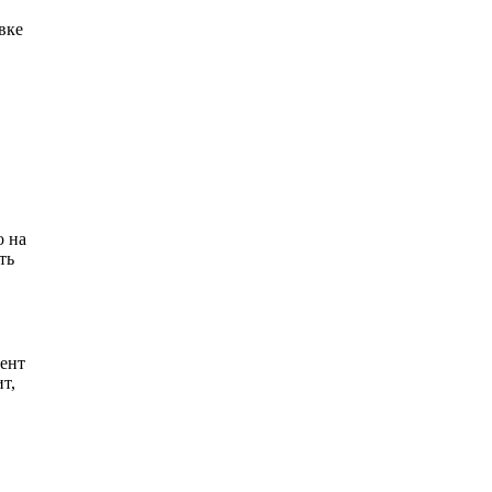
вке
о на
ть
иент
т,