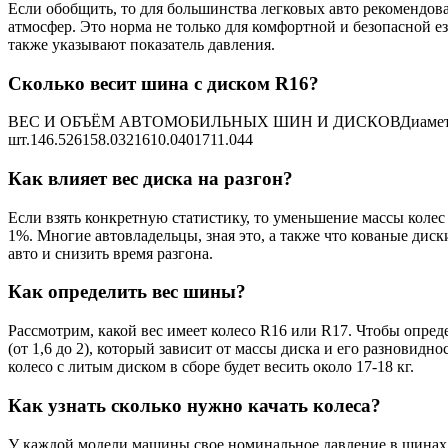
Если обобщить, то для большинства легковых авто рекомендова
атмосфер. Это норма не только для комфортной и безопасной е
также указывают показатель давления.
Сколько весит шина с диском R16?
ВЕС И ОБЪЁМ АВТОМОБИЛЬНЫХ ШИН И ДИСКОВДиаметр диска
шт.146.526158.0321610.0401711.044
Как влияет вес диска на разгон?
Если взять конкретную статистику, то уменьшение массы коле
1%. Многие автовладельцы, зная это, а также что кованые дис
авто и снизить время разгона.
Как определить вес шины?
Рассмотрим, какой вес имеет колесо R16 или R17. Чтобы опр
(от 1,6 до 2), который зависит от массы диска и его разновидн
колесо с литым диском в сборе будет весить около 17-18 кг.
Как узнать сколько нужно качать колеса?
У каждой модели машины свое номинальное давление в шинах з