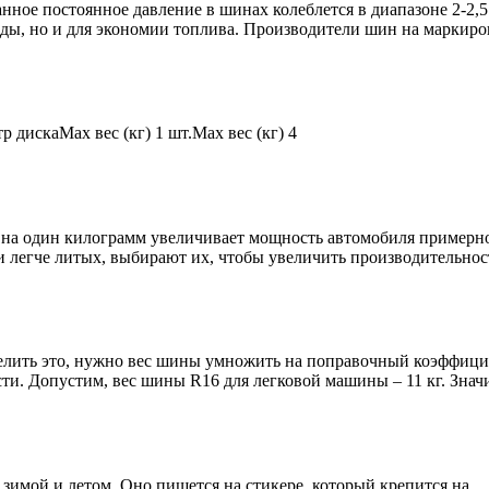
нное постоянное давление в шинах колеблется в диапазоне 2-2,5
зды, но и для экономии топлива. Производители шин на маркиро
Max вес (кг) 1 шт.Max вес (кг) 4
с на один килограмм увеличивает мощность автомобиля примерн
ки легче литых, выбирают их, чтобы увеличить производительнос
еделить это, нужно вес шины умножить на поправочный коэффиц
ости. Допустим, вес шины R16 для легковой машины – 11 кг. Значи
имой и летом. Оно пишется на стикере, который крепится на