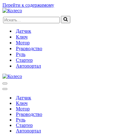
Перейти к содержимому
Искать...
Датчик
Ключ
Мотор
Руководство
Руль
Стартер
Автопортал
Меню
навигации
Меню
навигации
Датчик
Ключ
Мотор
Руководство
Руль
Стартер
Автопортал