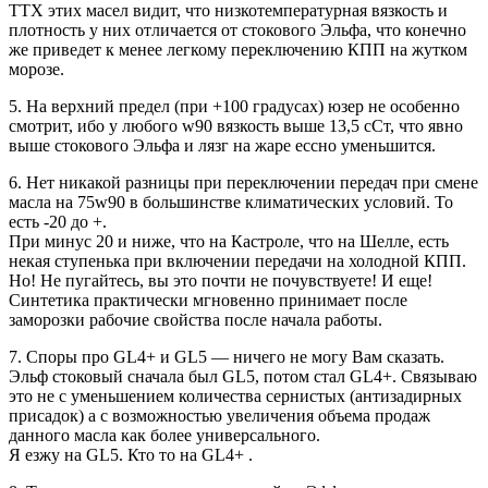
ТТХ этих масел видит, что низкотемпературная вязкость и
плотность у них отличается от стокового Эльфа, что конечно
же приведет к менее легкому переключению КПП на жутком
морозе.
5. На верхний предел (при +100 градусах) юзер не особенно
смотрит, ибо у любого w90 вязкость выше 13,5 сСт, что явно
выше стокового Эльфа и лязг на жаре ессно уменьшится.
6. Нет никакой разницы при переключении передач при смене
масла на 75w90 в большинстве климатических условий. То
есть -20 до +.
При минус 20 и ниже, что на Кастроле, что на Шелле, есть
некая ступенька при включении передачи на холодной КПП.
Но! Не пугайтесь, вы это почти не почувствуете! И еще!
Синтетика практически мгновенно принимает после
заморозки рабочие свойства после начала работы.
7. Споры про GL4+ и GL5 — ничего не могу Вам сказать.
Эльф стоковый сначала был GL5, потом стал GL4+. Связываю
это не с уменьшением количества сернистых (антизадирных
присадок) а с возможностью увеличения объема продаж
данного масла как более универсального.
Я езжу на GL5. Кто то на GL4+ .