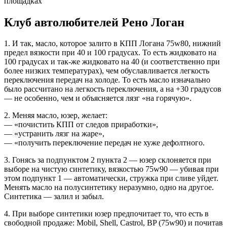
площадках
Клуб автолюбителей Рено Логан
1. И так, масло, которое залито в КПП Логана 75w80, нижний
предел вязкости при 40 и 100 градусах. То есть жидковато на
100 градусах и так-же жидковато на 40 (и соответственно при
более низких температурах), чем обуславливается легкость
переключения передач на холоде. То есть масло изначально
было рассчитано на легкость переключения, а на +30 градусов
— не особенно, чем и объясняется лязг «на горячую».
2. Меняя масло, юзер, желает:
— «почистить КПП от следов приработки»,
— «устранить лязг на жаре»,
— «получить переключение передач не хуже дефолтного.
3. Гонясь за подпунктом 2 пункта 2 — юзер склоняется при
выборе на чистую синтетику, вязкостью 75w90 — убивая при
этом подпункт 1 — автоматически, стружка при сливе уйдет.
Менять масло на полусинтетику неразумно, одно на другое.
Синтетика — залил и забыл.
4. При выборе синтетики юзер предпочитает то, что есть в
свободной продаже: Mobil, Shell, Castrol, BP (75w90) и почитав