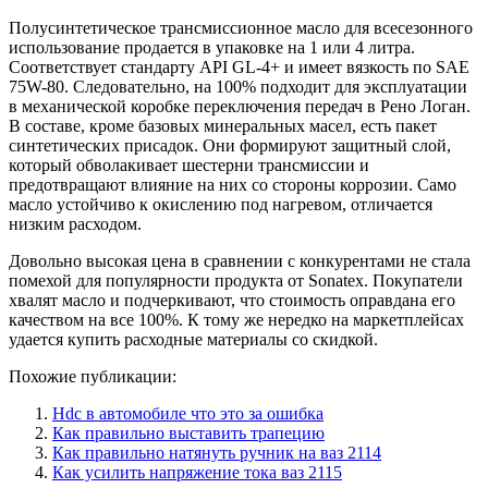
Полусинтетическое трансмиссионное масло для всесезонного
использование продается в упаковке на 1 или 4 литра.
Соответствует стандарту API GL-4+ и имеет вязкость по SAE
75W-80. Следовательно, на 100% подходит для эксплуатации
в механической коробке переключения передач в Рено Логан.
В составе, кроме базовых минеральных масел, есть пакет
синтетических присадок. Они формируют защитный слой,
который обволакивает шестерни трансмиссии и
предотвращают влияние на них со стороны коррозии. Само
масло устойчиво к окислению под нагревом, отличается
низким расходом.
Довольно высокая цена в сравнении с конкурентами не стала
помехой для популярности продукта от Sonatex. Покупатели
хвалят масло и подчеркивают, что стоимость оправдана его
качеством на все 100%. К тому же нередко на маркетплейсах
удается купить расходные материалы со скидкой.
Похожие публикации:
Hdc в автомобиле что это за ошибка
Как правильно выставить трапецию
Как правильно натянуть ручник на ваз 2114
Как усилить напряжение тока ваз 2115