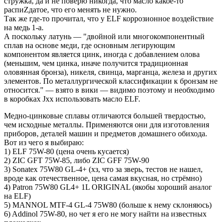
стружка, да и не поверю никогда, что масло какое-то
распиZдатое, что его менять не нужно.
Так же где-то прочитал, что у ELF коррозионное воздействие
на медь 1-а.
А поскольку латунь — "двойной или многокомпонентный
сплав на основе меди, где основным легирующим
компонентом является цинк, иногда с добавлением олова
(меньшим, чем цинка, иначе получится традиционная
оловянная бронза), никеля, свинца, марганца, железа и других
элементов. По металлургической классификации к бронзам не
относится." — взято в вики — видимо поэтому и необходимо
в коробках Jxx использовать масло ELF.
Медно-цинковые сплавы отличаются большей твердостью,
чем исходные металлы. Применяются они для изготовления
приборов, деталей машин и предметов домашнего обихода.
Вот из чего я выбираю:
1) ELF 75W-80 (цена очень кусается)
2) ZIC GFT 75W-85, либо ZIC GFF 75W-90
3) Sonatex 75W80 GL-4+ (хз, что за зверь, тестов не нашел,
вроде как отечественное, цена самая вкусная, но стрёмно)
4) Patron 75W80 GL4+ 1L ORIGINAL (якобы хороший аналог
на ELF)
5) MANNOL MTF-4 GL-4 75W80 (больше к нему склоняюсь)
6) Addinol 75W-80, но чет я его не могу найти на известных