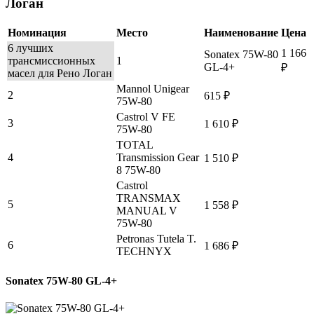
Логан
Номинация
Место
Наименование
Цена
6 лучших
1 166
Sonatex 75W-80
трансмиссионных
1
GL-4+
₽
масел для Рено Логан
Mannol Unigear
2
615 ₽
75W-80
Castrol V FE
3
1 610 ₽
75W-80
TOTAL
4
Transmission Gear
1 510 ₽
8 75W-80
Castrol
TRANSMAX
5
1 558 ₽
MANUAL V
75W-80
Petronas Tutela T.
6
1 686 ₽
TECHNYX
Sonatex 75W-80 GL-4+