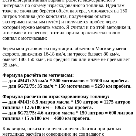
интервала по объёму израсходованного топлива. Идея там
тоже не сложная: берётся объём картера, умножается на 150
литров топлива (это константа, полученная опытно-
экспериментальным путём) и получается пробег, через
который нужно менять масло. Я считал и по этой методике и,
что самое интересное, этот алгоритм практически точно
совпал с моточасами:
Берём мои условия эксплуатации: обычно в Москве у меня
скорость движения 16-18 км/ч, на трассе бывает 80 км/ч,
бывает 140-150 км/ч, но средняя так или иначе не превышает
35 км/ч.
Формула расчёта по моточасам:
— для 4М41: 35 км/ч * 300 моточасов = 10500 км пробега.
— для 6G72/75: 35 км/ч * 150 моточасов = 5250 км пробега.
Формула расчёта по израсходованному топливу:
— для 4М41: 8.5 литров масла * 150 литров = 1275 литров
топлива / 12 л/100 км = 10625 км пробега.
— для 6G72/75: 4.6 литров масла * 150 литров = 690 литров
топлива / 15 л/100 км = 4600 км пробега.
Как видим, показатели очень и очень близки при разных
методиках расчёта и совершенно не совпадают с