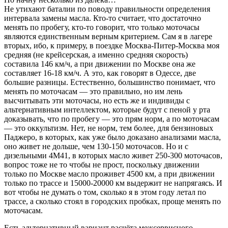
Не утихают баталии по поводу правильности определения
интервала замены масла. Кто-то считает, что достаточно
менять по пробегу, кто-то говорит, что только моточасы
являются единственным верным критерием. Сам я в лагере
вторых, ибо, к примеру, в поездке Москва-Питер-Москва моя
средняя (не крейсерская, а именно средняя скорость)
составила 146 км/ч, а при движении по Москве она же
составляет 16-18 км/ч. А это, как говорят в Одессе, две
большие разницы. Естественно, большинство понимает, что
менять по моточасам — это правильно, но им лень
высчитывать эти моточасы, но есть же и индивиды с
альтернативным интеллектом, которые будут с пеной у рта
доказывать, что по пробегу — это прям норм, а по моточасам
— это оккультизм. Нет, не норм, тем более, для бензиновых
Паджеро, в которых, как уже было доказано анализами масла,
оно живет не дольше, чем 130-150 моточасов. Но и с
дизельными 4М41, в которых масло живет 250-300 моточасов,
вопрос тоже не то чтобы не прост, поскольку движении
только по Москве масло проживет 4500 км, а при движении
только по трассе и 15000-20000 км выдержит не напрягаясь. И
вот чтобы не думать о том, сколько я в этом году летал по
трассе, а сколько стоял в городских пробках, проще менять по
моточасам.
Есть альтернативный вариант расчёта межсервисного