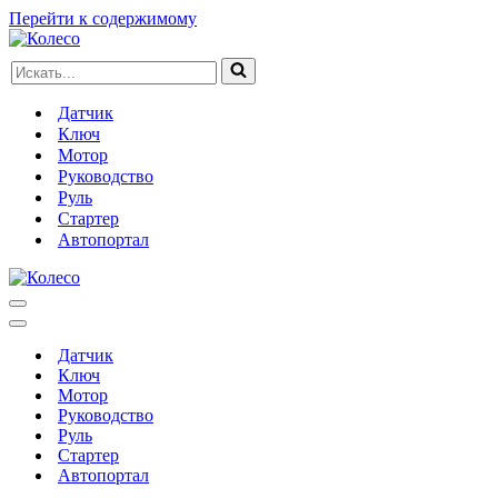
Перейти к содержимому
Искать...
Датчик
Ключ
Мотор
Руководство
Руль
Стартер
Автопортал
Меню
навигации
Меню
навигации
Датчик
Ключ
Мотор
Руководство
Руль
Стартер
Автопортал