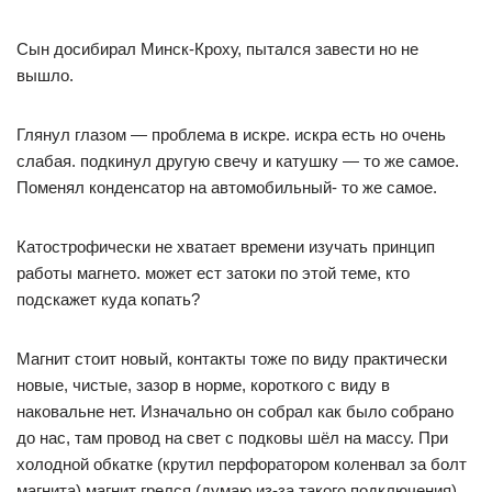
Сын досибирал Минск-Кроху, пытался завести но не
вышло.
Глянул глазом — проблема в искре. искра есть но очень
слабая. подкинул другую свечу и катушку — то же самое.
Поменял конденсатор на автомобильный- то же самое.
Катострофически не хватает времени изучать принцип
работы магнето. может ест затоки по этой теме, кто
подскажет куда копать?
Магнит стоит новый, контакты тоже по виду практически
новые, чистые, зазор в норме, короткого с виду в
наковальне нет. Изначально он собрал как было собрано
до нас, там провод на свет с подковы шёл на массу. При
холодной обкатке (крутил перфоратором коленвал за болт
магнита) магнит грелся (думаю из-за такого подключения)